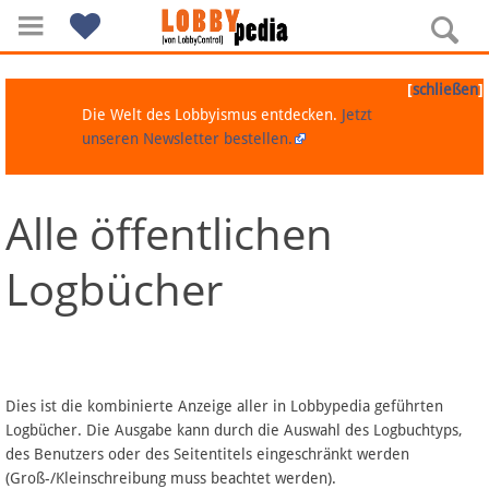
[
]
schließen
Die Welt des Lobbyismus entdecken.
Jetzt
unseren Newsletter bestellen.
Alle öffentlichen
Navigation
Logbücher
Über Lobbypedia
Inhalt A-Z
Artikel nach Kategorien
Dies ist die kombinierte Anzeige aller in Lobbypedia geführten
Logbücher. Die Ausgabe kann durch die Auswahl des Logbuchtyps,
FAQ
des Benutzers oder des Seitentitels eingeschränkt werden
(Groß-/Kleinschreibung muss beachtet werden).