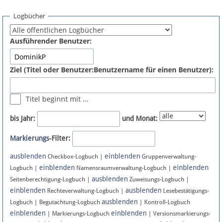
Spenden
Logbücher
Fördermitglied werden
Ausführender Benutzer:
Fehler melden
Ziel (Titel oder Benutzer:Benutzername für einen Benutzer):
Vernetzen
Titel beginnt mit …
Newsletter
bis Jahr:
und Monat:
Bluesky
Markierungs
-Filter:
ausblenden
einblenden
Facebook
Checkbox-Logbuch |
Gruppenverwaltung-
einblenden
einblenden
Logbuch |
Namensraumverwaltung-Logbuch |
ausblenden
Instagram
Seitenberechtigung-Logbuch |
Zuweisungs-Logbuch |
einblenden
ausblenden
Rechteverwaltung-Logbuch |
Lesebestätigungs-
ausblenden
Logbuch | Begutachtung-Logbuch
| Kontroll-Logbuch
einblenden
einblenden
| Markierungs-Logbuch
| Versionsmarkierungs-
Anmelden