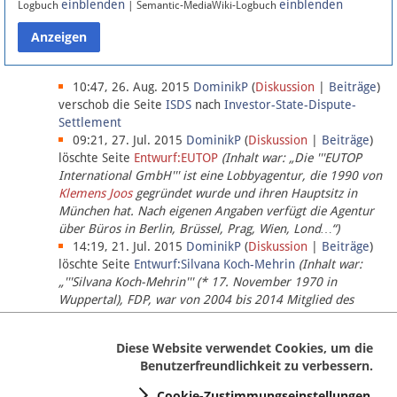
einblenden
einblenden
Logbuch
| Semantic-MediaWiki-Logbuch
Datenschutz
Über Lobbypedia
10:47, 26. Aug. 2015
DominikP
(
Diskussion
|
Beiträge
)
verschob die Seite
ISDS
nach
Investor-State-Dispute-
Settlement
Impressum
09:21, 27. Jul. 2015
DominikP
(
Diskussion
|
Beiträge
)
löschte Seite
Entwurf:EUTOP
(Inhalt war: „Die '''EUTOP
International GmbH''' ist eine Lobbyagentur, die 1990 von
Klemens Joos
gegründet wurde und ihren Hauptsitz in
München hat. Nach eigenen Angaben verfügt die Agentur
über Büros in Berlin, Brüssel, Prag, Wien, Lond…“)
14:19, 21. Jul. 2015
DominikP
(
Diskussion
|
Beiträge
)
löschte Seite
Entwurf:Silvana Koch-Mehrin
(Inhalt war:
„'''Silvana Koch-Mehrin''' (* 17. November 1970 in
Wuppertal), FDP, war von 2004 bis 2014 Mitglied des
Europäischen Parlaments, seit November 2014 ist sie für
die Lob…“ (einziger Bearbeiter:
DominikP
))
Diese Website verwendet Cookies, um die
Benutzerfreundlichkeit zu verbessern.
Cookie-Zustimmungseinstellungen