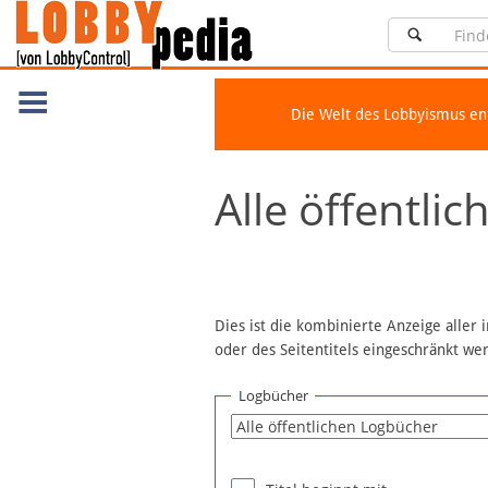
Die Welt des Lobbyismus e
Navigation
Alle öffentli
Über Lobbypedia
Inhalt A-Z
Artikel nach Kategorien
FAQ
Dies ist die kombinierte Anzeige aller
oder des Seitentitels eingeschränkt w
Spenden
Fördermitglied werden
Logbücher
Fehler melden
Vernetzen