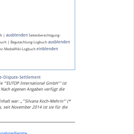
ausblenden
ch |
Seitenberechtigung-
ausblenden
buch | Begutachtung-Logbuch
einblenden
ic-MediaWiki-Logbuch
te-Dispute-Settlement
ie '''EUTOP International GmbH''' ist
 Nach eigenen Angaben verfügt die
Inhalt war: „'''Silvana Koch-Mehrin''' (*
 seit November 2014 ist sie für die
Analysedienste