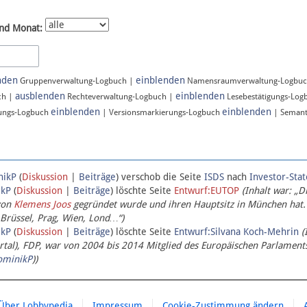
nd Monat:
nden
einblenden
Gruppenverwaltung-Logbuch |
Namensraumverwaltung-Logbu
ausblenden
einblenden
ch |
Rechteverwaltung-Logbuch |
Lesebestätigungs-Log
einblenden
einblenden
ungs-Logbuch
| Versionsmarkierungs-Logbuch
| Semant
nikP
(
Diskussion
|
Beiträge
)
verschob die Seite
ISDS
nach
Investor-Sta
ikP
(
Diskussion
|
Beiträge
)
löschte Seite
Entwurf:EUTOP
(Inhalt war: „D
von
Klemens Joos
gegründet wurde und ihren Hauptsitz in München hat.
 Brüssel, Prag, Wien, Lond…“)
ikP
(
Diskussion
|
Beiträge
)
löschte Seite
Entwurf:Silvana Koch-Mehrin
(
l), FDP, war von 2004 bis 2014 Mitglied des Europäischen Parlaments,
ominikP
))
Über Lobbypedia
Impressum
Cookie-Zustimmung ändern