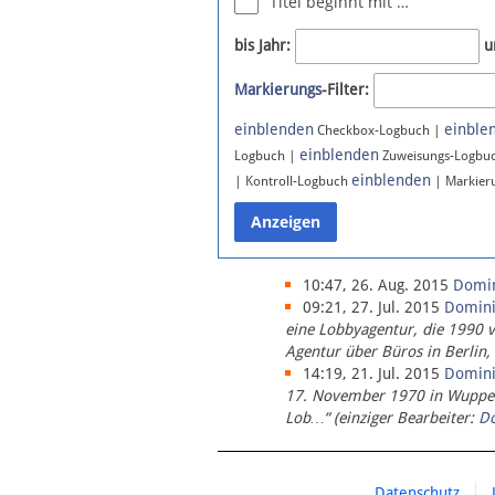
Titel beginnt mit …
Newsletter
bis Jahr:
u
Bluesky
Markierungs
-Filter:
Facebook
Instagram
einblenden
einble
Checkbox-Logbuch |
einblenden
Logbuch |
Zuweisungs-Logbu
einblenden
| Kontroll-Logbuch
| Markier
10:47, 26. Aug. 2015
Domi
09:21, 27. Jul. 2015
Domin
eine Lobbyagentur, die 1990 
Agentur über Büros in Berlin,
14:19, 21. Jul. 2015
Domin
17. November 1970 in Wupperta
Lob…“ (einziger Bearbeiter:
D
Datenschutz