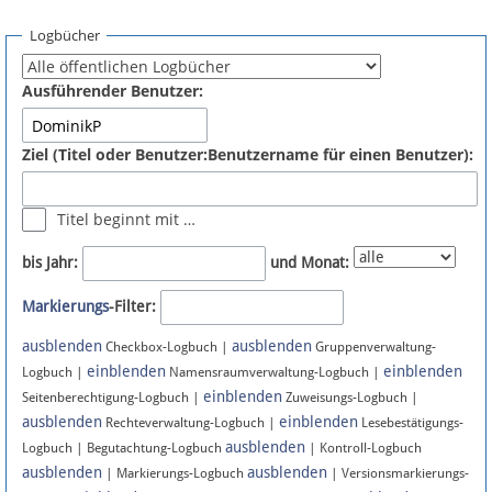
Spenden
Logbücher
Fördermitglied werden
Ausführender Benutzer:
Fehler melden
Ziel (Titel oder Benutzer:Benutzername für einen Benutzer):
Vernetzen
Titel beginnt mit …
Newsletter
bis Jahr:
und Monat:
Bluesky
Markierungs
-Filter:
ausblenden
ausblenden
Facebook
Checkbox-Logbuch |
Gruppenverwaltung-
einblenden
einblenden
Logbuch |
Namensraumverwaltung-Logbuch |
einblenden
Instagram
Seitenberechtigung-Logbuch |
Zuweisungs-Logbuch |
ausblenden
einblenden
Rechteverwaltung-Logbuch |
Lesebestätigungs-
ausblenden
Logbuch | Begutachtung-Logbuch
| Kontroll-Logbuch
ausblenden
ausblenden
| Markierungs-Logbuch
| Versionsmarkierungs-
Anmelden