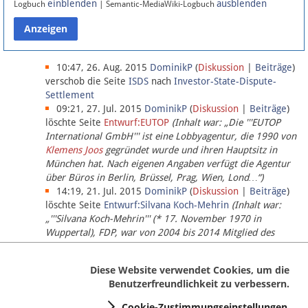
einblenden
ausblenden
Logbuch
| Semantic-MediaWiki-Logbuch
Datenschutz
Über Lobbypedia
10:47, 26. Aug. 2015
DominikP
(
Diskussion
|
Beiträge
)
verschob die Seite
ISDS
nach
Investor-State-Dispute-
Settlement
Impressum
09:21, 27. Jul. 2015
DominikP
(
Diskussion
|
Beiträge
)
löschte Seite
Entwurf:EUTOP
(Inhalt war: „Die '''EUTOP
International GmbH''' ist eine Lobbyagentur, die 1990 von
Klemens Joos
gegründet wurde und ihren Hauptsitz in
München hat. Nach eigenen Angaben verfügt die Agentur
über Büros in Berlin, Brüssel, Prag, Wien, Lond…“)
14:19, 21. Jul. 2015
DominikP
(
Diskussion
|
Beiträge
)
löschte Seite
Entwurf:Silvana Koch-Mehrin
(Inhalt war:
„'''Silvana Koch-Mehrin''' (* 17. November 1970 in
Wuppertal), FDP, war von 2004 bis 2014 Mitglied des
Europäischen Parlaments, seit November 2014 ist sie für
die Lob…“ (einziger Bearbeiter:
DominikP
))
Diese Website verwendet Cookies, um die
Benutzerfreundlichkeit zu verbessern.
Cookie-Zustimmungseinstellungen