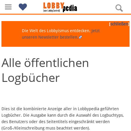
[
]
schließen
Die Welt des Lobbyismus entdecken.
Jetzt
unseren Newsletter bestellen.
Alle öffentlichen
Navigation
Logbücher
Über Lobbypedia
Inhalt A-Z
Artikel nach Kategorien
Dies ist die kombinierte Anzeige aller in Lobbypedia geführten
Logbücher. Die Ausgabe kann durch die Auswahl des Logbuchtyps,
FAQ
des Benutzers oder des Seitentitels eingeschränkt werden
(Groß-/Kleinschreibung muss beachtet werden).