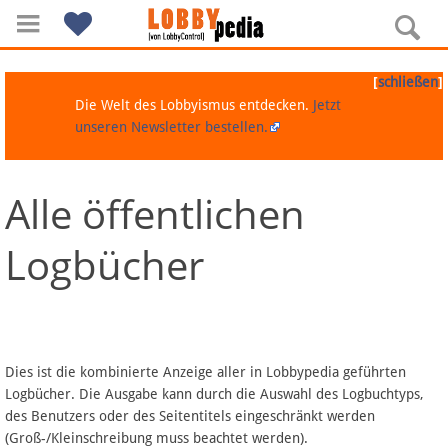
[
]
schließen
Die Welt des Lobbyismus entdecken.
Jetzt
unseren Newsletter bestellen.
Alle öffentlichen
Navigation
Logbücher
Über Lobbypedia
Inhalt A-Z
Artikel nach Kategorien
Dies ist die kombinierte Anzeige aller in Lobbypedia geführten
Logbücher. Die Ausgabe kann durch die Auswahl des Logbuchtyps,
FAQ
des Benutzers oder des Seitentitels eingeschränkt werden
(Groß-/Kleinschreibung muss beachtet werden).