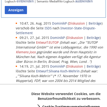
einblenden
ausblenden
Logbuch
| Semantic-MediaWiki-Logbuch
Datenschutz
Über Lobbypedia
10:47, 26. Aug. 2015
DominikP
(
Diskussion
|
Beiträge
)
verschob die Seite
ISDS
nach
Investor-State-Dispute-
Settlement
Impressum
09:21, 27. Jul. 2015
DominikP
(
Diskussion
|
Beiträge
)
löschte Seite
Entwurf:EUTOP
(Inhalt war: „Die '''EUTOP
International GmbH''' ist eine Lobbyagentur, die 1990 von
Klemens Joos
gegründet wurde und ihren Hauptsitz in
München hat. Nach eigenen Angaben verfügt die Agentur
über Büros in Berlin, Brüssel, Prag, Wien, Lond…“)
14:19, 21. Jul. 2015
DominikP
(
Diskussion
|
Beiträge
)
löschte Seite
Entwurf:Silvana Koch-Mehrin
(Inhalt war:
„'''Silvana Koch-Mehrin''' (* 17. November 1970 in
Wuppertal), FDP, war von 2004 bis 2014 Mitglied des
Europäischen Parlaments, seit November 2014 ist sie für
die Lob…“ (einziger Bearbeiter:
DominikP
))
Diese Website verwendet Cookies, um die
Benutzerfreundlichkeit zu verbessern.
Cookie-Zustimmungseinstellungen