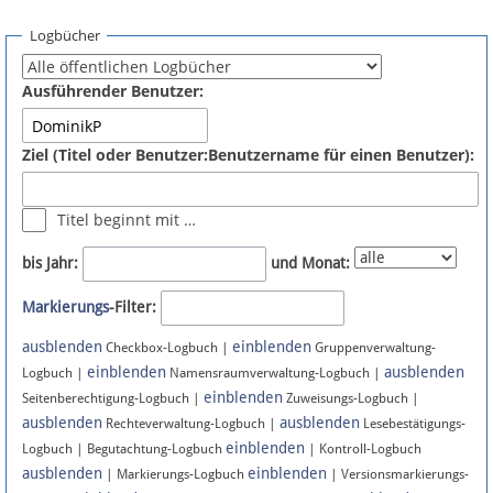
Spenden
Logbücher
Fördermitglied werden
Ausführender Benutzer:
Fehler melden
Ziel (Titel oder Benutzer:Benutzername für einen Benutzer):
Vernetzen
Titel beginnt mit …
Newsletter
bis Jahr:
und Monat:
Bluesky
Markierungs
-Filter:
ausblenden
einblenden
Facebook
Checkbox-Logbuch |
Gruppenverwaltung-
einblenden
ausblenden
Logbuch |
Namensraumverwaltung-Logbuch |
einblenden
Instagram
Seitenberechtigung-Logbuch |
Zuweisungs-Logbuch |
ausblenden
ausblenden
Rechteverwaltung-Logbuch |
Lesebestätigungs-
einblenden
Logbuch | Begutachtung-Logbuch
| Kontroll-Logbuch
ausblenden
einblenden
| Markierungs-Logbuch
| Versionsmarkierungs-
Anmelden