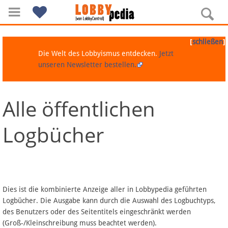
[
]
schließen
Die Welt des Lobbyismus entdecken.
Jetzt
unseren Newsletter bestellen.
Alle öffentlichen
Navigation
Logbücher
Über Lobbypedia
Inhalt A-Z
Artikel nach Kategorien
Dies ist die kombinierte Anzeige aller in Lobbypedia geführten
Logbücher. Die Ausgabe kann durch die Auswahl des Logbuchtyps,
FAQ
des Benutzers oder des Seitentitels eingeschränkt werden
(Groß-/Kleinschreibung muss beachtet werden).