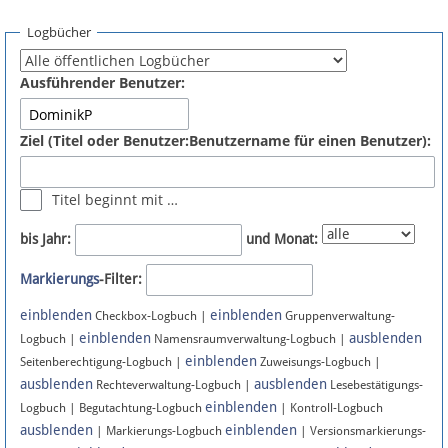
Spenden
Logbücher
Fördermitglied werden
Ausführender Benutzer:
Fehler melden
Ziel (Titel oder Benutzer:Benutzername für einen Benutzer):
Vernetzen
Titel beginnt mit …
Newsletter
bis Jahr:
und Monat:
Bluesky
Markierungs
-Filter:
einblenden
einblenden
Facebook
Checkbox-Logbuch |
Gruppenverwaltung-
einblenden
ausblenden
Logbuch |
Namensraumverwaltung-Logbuch |
einblenden
Instagram
Seitenberechtigung-Logbuch |
Zuweisungs-Logbuch |
ausblenden
ausblenden
Rechteverwaltung-Logbuch |
Lesebestätigungs-
einblenden
Logbuch | Begutachtung-Logbuch
| Kontroll-Logbuch
ausblenden
einblenden
| Markierungs-Logbuch
| Versionsmarkierungs-
Anmelden