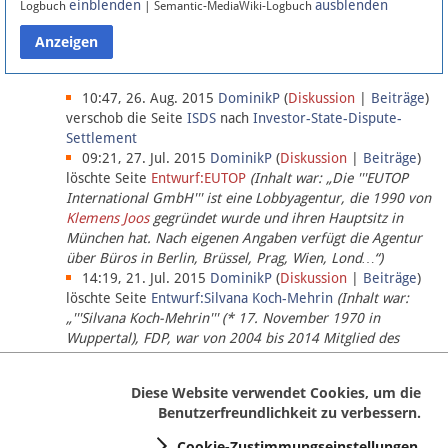
einblenden
ausblenden
Logbuch
| Semantic-MediaWiki-Logbuch
Datenschutz
Über Lobbypedia
10:47, 26. Aug. 2015
DominikP
(
Diskussion
|
Beiträge
)
verschob die Seite
ISDS
nach
Investor-State-Dispute-
Settlement
Impressum
09:21, 27. Jul. 2015
DominikP
(
Diskussion
|
Beiträge
)
löschte Seite
Entwurf:EUTOP
(Inhalt war: „Die '''EUTOP
International GmbH''' ist eine Lobbyagentur, die 1990 von
Klemens Joos
gegründet wurde und ihren Hauptsitz in
München hat. Nach eigenen Angaben verfügt die Agentur
über Büros in Berlin, Brüssel, Prag, Wien, Lond…“)
14:19, 21. Jul. 2015
DominikP
(
Diskussion
|
Beiträge
)
löschte Seite
Entwurf:Silvana Koch-Mehrin
(Inhalt war:
„'''Silvana Koch-Mehrin''' (* 17. November 1970 in
Wuppertal), FDP, war von 2004 bis 2014 Mitglied des
Europäischen Parlaments, seit November 2014 ist sie für
die Lob…“ (einziger Bearbeiter:
DominikP
))
Diese Website verwendet Cookies, um die
Benutzerfreundlichkeit zu verbessern.
Cookie-Zustimmungseinstellungen