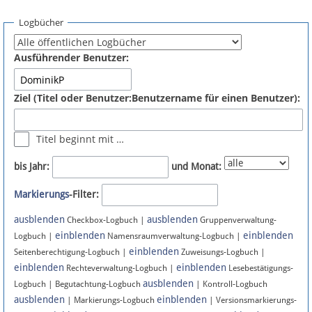
Spenden
Logbücher
Fördermitglied werden
Ausführender Benutzer:
Fehler melden
Ziel (Titel oder Benutzer:Benutzername für einen Benutzer):
Vernetzen
Titel beginnt mit …
Newsletter
bis Jahr:
und Monat:
Bluesky
Markierungs
-Filter:
ausblenden
ausblenden
Facebook
Checkbox-Logbuch |
Gruppenverwaltung-
einblenden
einblenden
Logbuch |
Namensraumverwaltung-Logbuch |
einblenden
Instagram
Seitenberechtigung-Logbuch |
Zuweisungs-Logbuch |
einblenden
einblenden
Rechteverwaltung-Logbuch |
Lesebestätigungs-
ausblenden
Logbuch | Begutachtung-Logbuch
| Kontroll-Logbuch
ausblenden
einblenden
| Markierungs-Logbuch
| Versionsmarkierungs-
Anmelden