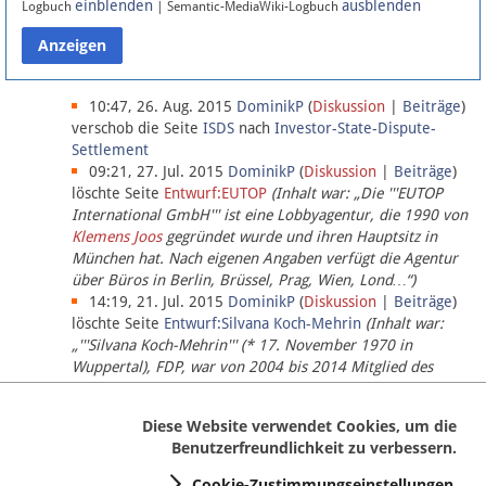
einblenden
ausblenden
Logbuch
| Semantic-MediaWiki-Logbuch
Datenschutz
Über Lobbypedia
10:47, 26. Aug. 2015
DominikP
(
Diskussion
|
Beiträge
)
verschob die Seite
ISDS
nach
Investor-State-Dispute-
Settlement
Impressum
09:21, 27. Jul. 2015
DominikP
(
Diskussion
|
Beiträge
)
löschte Seite
Entwurf:EUTOP
(Inhalt war: „Die '''EUTOP
International GmbH''' ist eine Lobbyagentur, die 1990 von
Klemens Joos
gegründet wurde und ihren Hauptsitz in
München hat. Nach eigenen Angaben verfügt die Agentur
über Büros in Berlin, Brüssel, Prag, Wien, Lond…“)
14:19, 21. Jul. 2015
DominikP
(
Diskussion
|
Beiträge
)
löschte Seite
Entwurf:Silvana Koch-Mehrin
(Inhalt war:
„'''Silvana Koch-Mehrin''' (* 17. November 1970 in
Wuppertal), FDP, war von 2004 bis 2014 Mitglied des
Europäischen Parlaments, seit November 2014 ist sie für
die Lob…“ (einziger Bearbeiter:
DominikP
))
Diese Website verwendet Cookies, um die
Benutzerfreundlichkeit zu verbessern.
Cookie-Zustimmungseinstellungen