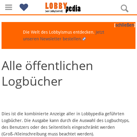
[
]
schließen
Die Welt des Lobbyismus entdecken.
Jetzt
unseren Newsletter bestellen.
Alle öffentlichen
Navigation
Logbücher
Über Lobbypedia
Inhalt A-Z
Artikel nach Kategorien
Dies ist die kombinierte Anzeige aller in Lobbypedia geführten
Logbücher. Die Ausgabe kann durch die Auswahl des Logbuchtyps,
FAQ
des Benutzers oder des Seitentitels eingeschränkt werden
(Groß-/Kleinschreibung muss beachtet werden).