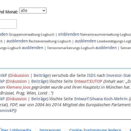
nd Monat:
nden
einblenden
Gruppenverwaltung-Logbuch |
Namensraumverwaltung-Logbu
ausblenden
ausblenden
ch |
Rechteverwaltung-Logbuch |
Lesebestätigungs-Lo
ausblenden
ausblenden
ungs-Logbuch
| Versionsmarkierungs-Logbuch
| Seman
nikP
(
Diskussion
|
Beiträge
)
verschob die Seite
ISDS
nach
Investor-Sta
ikP
(
Diskussion
|
Beiträge
)
löschte Seite
Entwurf:EUTOP
(Inhalt war: „D
von
Klemens Joos
gegründet wurde und ihren Hauptsitz in München hat.
 Brüssel, Prag, Wien, Lond…“)
ikP
(
Diskussion
|
Beiträge
)
löschte Seite
Entwurf:Silvana Koch-Mehrin
(
l), FDP, war von 2004 bis 2014 Mitglied des Europäischen Parlaments,
ominikP
))
Über Lobbypedia
Impressum
Cookie-Zustimmung ändern