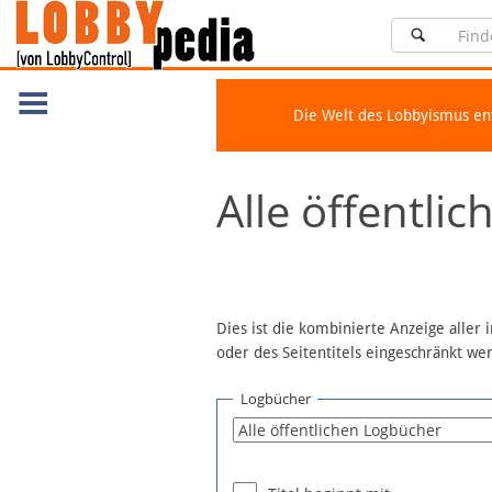
Die Welt des Lobbyismus e
Navigation
Alle öffentli
Über Lobbypedia
Inhalt A-Z
Artikel nach Kategorien
FAQ
Dies ist die kombinierte Anzeige aller
oder des Seitentitels eingeschränkt w
Spenden
Fördermitglied werden
Logbücher
Fehler melden
Vernetzen