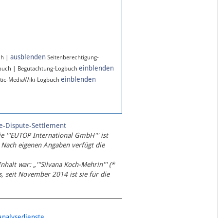
ausblenden
ch |
Seitenberechtigung-
einblenden
gbuch | Begutachtung-Logbuch
einblenden
tic-MediaWiki-Logbuch
te-Dispute-Settlement
ie '''EUTOP International GmbH''' ist
 Nach eigenen Angaben verfügt die
Inhalt war: „'''Silvana Koch-Mehrin''' (*
 seit November 2014 ist sie für die
Analysedienste