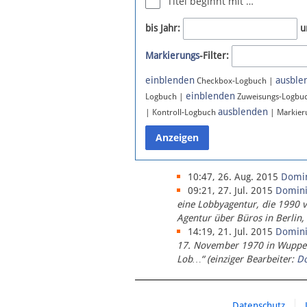
Titel beginnt mit …
Newsletter
bis Jahr:
u
Bluesky
Markierungs
-Filter:
Facebook
Instagram
einblenden
ausble
Checkbox-Logbuch |
einblenden
Logbuch |
Zuweisungs-Logbu
ausblenden
| Kontroll-Logbuch
| Markier
10:47, 26. Aug. 2015
Domi
09:21, 27. Jul. 2015
Domin
eine Lobbyagentur, die 1990 
Agentur über Büros in Berlin,
14:19, 21. Jul. 2015
Domin
17. November 1970 in Wupperta
Lob…“ (einziger Bearbeiter:
D
Datenschutz