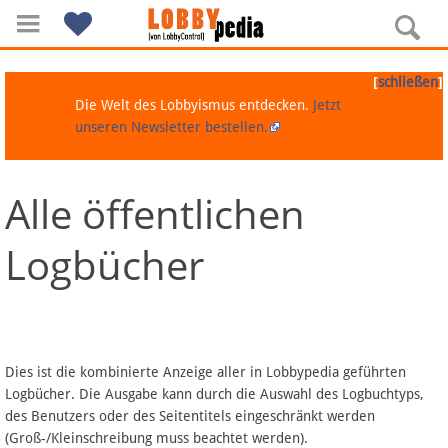
[
]
schließen
Die Welt des Lobbyismus entdecken.
Jetzt
unseren Newsletter bestellen.
Alle öffentlichen
Navigation
Logbücher
Über Lobbypedia
Inhalt A-Z
Artikel nach Kategorien
Dies ist die kombinierte Anzeige aller in Lobbypedia geführten
Logbücher. Die Ausgabe kann durch die Auswahl des Logbuchtyps,
FAQ
des Benutzers oder des Seitentitels eingeschränkt werden
(Groß-/Kleinschreibung muss beachtet werden).