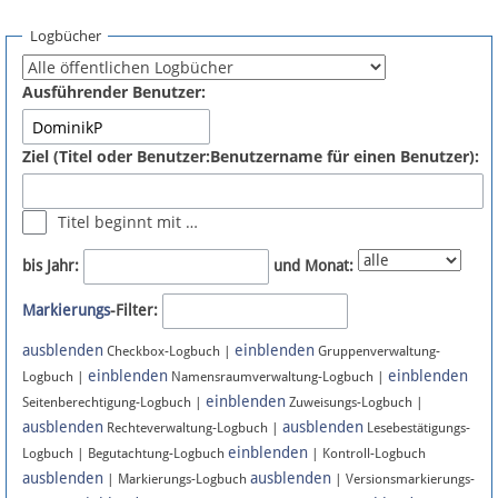
Spenden
Logbücher
Fördermitglied werden
Ausführender Benutzer:
Fehler melden
Ziel (Titel oder Benutzer:Benutzername für einen Benutzer):
Vernetzen
Titel beginnt mit …
Newsletter
bis Jahr:
und Monat:
Bluesky
Markierungs
-Filter:
ausblenden
einblenden
Facebook
Checkbox-Logbuch |
Gruppenverwaltung-
einblenden
einblenden
Logbuch |
Namensraumverwaltung-Logbuch |
einblenden
Instagram
Seitenberechtigung-Logbuch |
Zuweisungs-Logbuch |
ausblenden
ausblenden
Rechteverwaltung-Logbuch |
Lesebestätigungs-
einblenden
Logbuch | Begutachtung-Logbuch
| Kontroll-Logbuch
ausblenden
ausblenden
| Markierungs-Logbuch
| Versionsmarkierungs-
Anmelden