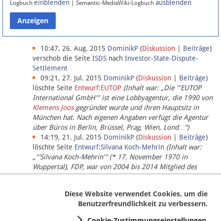
einblenden
ausblenden
Logbuch
| Semantic-MediaWiki-Logbuch
Datenschutz
Über Lobbypedia
10:47, 26. Aug. 2015
DominikP
(
Diskussion
|
Beiträge
)
verschob die Seite
ISDS
nach
Investor-State-Dispute-
Settlement
Impressum
09:21, 27. Jul. 2015
DominikP
(
Diskussion
|
Beiträge
)
löschte Seite
Entwurf:EUTOP
(Inhalt war: „Die '''EUTOP
International GmbH''' ist eine Lobbyagentur, die 1990 von
Klemens Joos
gegründet wurde und ihren Hauptsitz in
München hat. Nach eigenen Angaben verfügt die Agentur
über Büros in Berlin, Brüssel, Prag, Wien, Lond…“)
14:19, 21. Jul. 2015
DominikP
(
Diskussion
|
Beiträge
)
löschte Seite
Entwurf:Silvana Koch-Mehrin
(Inhalt war:
„'''Silvana Koch-Mehrin''' (* 17. November 1970 in
Wuppertal), FDP, war von 2004 bis 2014 Mitglied des
Europäischen Parlaments, seit November 2014 ist sie für
die Lob…“ (einziger Bearbeiter:
DominikP
))
Diese Website verwendet Cookies, um die
Benutzerfreundlichkeit zu verbessern.
Cookie-Zustimmungseinstellungen