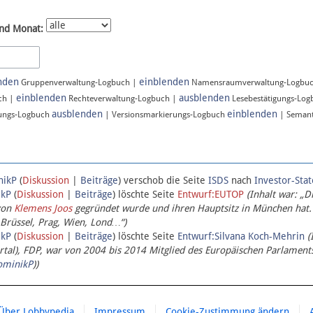
nd Monat:
nden
einblenden
Gruppenverwaltung-Logbuch |
Namensraumverwaltung-Logbu
einblenden
ausblenden
ch |
Rechteverwaltung-Logbuch |
Lesebestätigungs-Lo
ausblenden
einblenden
ungs-Logbuch
| Versionsmarkierungs-Logbuch
| Semant
nikP
(
Diskussion
|
Beiträge
)
verschob die Seite
ISDS
nach
Investor-Sta
ikP
(
Diskussion
|
Beiträge
)
löschte Seite
Entwurf:EUTOP
(Inhalt war: „D
von
Klemens Joos
gegründet wurde und ihren Hauptsitz in München hat.
 Brüssel, Prag, Wien, Lond…“)
ikP
(
Diskussion
|
Beiträge
)
löschte Seite
Entwurf:Silvana Koch-Mehrin
(
l), FDP, war von 2004 bis 2014 Mitglied des Europäischen Parlaments,
ominikP
))
Über Lobbypedia
Impressum
Cookie-Zustimmung ändern