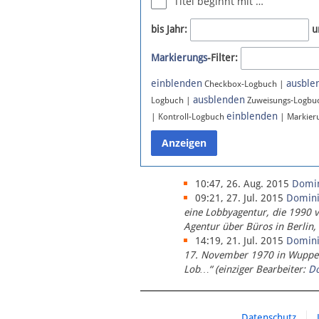
Titel beginnt mit …
Newsletter
bis Jahr:
u
Bluesky
Markierungs
-Filter:
Facebook
Instagram
einblenden
ausble
Checkbox-Logbuch |
ausblenden
Logbuch |
Zuweisungs-Logbu
einblenden
| Kontroll-Logbuch
| Markier
10:47, 26. Aug. 2015
Domi
09:21, 27. Jul. 2015
Domin
eine Lobbyagentur, die 1990 
Agentur über Büros in Berlin,
14:19, 21. Jul. 2015
Domin
17. November 1970 in Wupperta
Lob…“ (einziger Bearbeiter:
D
Datenschutz