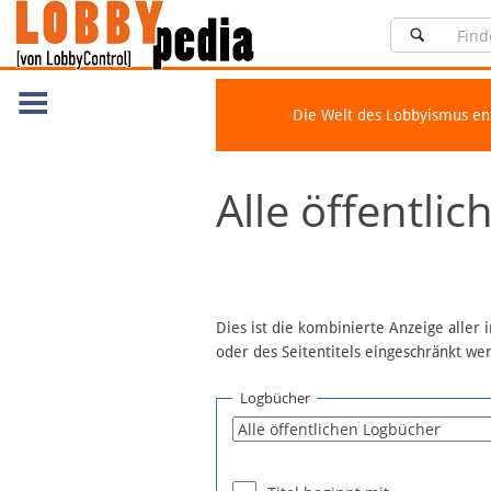
Die Welt des Lobbyismus e
Navigation
Alle öffentli
Über Lobbypedia
Inhalt A-Z
Artikel nach Kategorien
FAQ
Dies ist die kombinierte Anzeige aller
oder des Seitentitels eingeschränkt w
Spenden
Fördermitglied werden
Logbücher
Fehler melden
Vernetzen