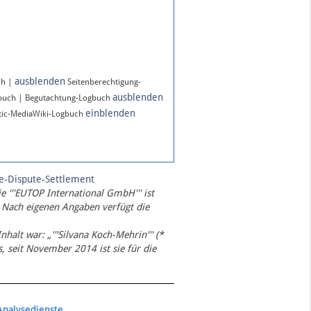
ausblenden
ch |
Seitenberechtigung-
ausblenden
gbuch | Begutachtung-Logbuch
einblenden
ic-MediaWiki-Logbuch
te-Dispute-Settlement
ie '''EUTOP International GmbH''' ist
 Nach eigenen Angaben verfügt die
Inhalt war: „'''Silvana Koch-Mehrin''' (*
 seit November 2014 ist sie für die
Analysedienste