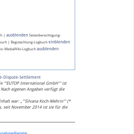
ausblenden
ch |
Seitenberechtigung-
einblenden
gbuch | Begutachtung-Logbuch
ausblenden
ic-MediaWiki-Logbuch
te-Dispute-Settlement
ie '''EUTOP International GmbH''' ist
 Nach eigenen Angaben verfügt die
Inhalt war: „'''Silvana Koch-Mehrin''' (*
 seit November 2014 ist sie für die
Analysedienste