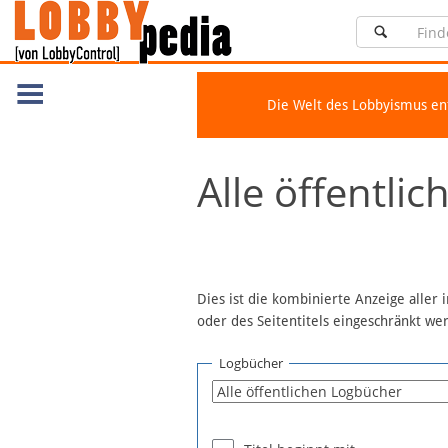
Die Welt des Lobbyismus e
Navigation
Alle öffentli
Über Lobbypedia
Inhalt A-Z
Artikel nach Kategorien
FAQ
Dies ist die kombinierte Anzeige aller
oder des Seitentitels eingeschränkt w
Spenden
Fördermitglied werden
Logbücher
Fehler melden
Vernetzen