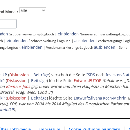
nd Monat:
nden
einblenden
Gruppenverwaltung-Logbuch |
Namensraumverwaltung-Logbu
einblenden
ausblenden
ch |
Rechteverwaltung-Logbuch |
Lesebestätigungs-Lo
einblenden
ausblenden
ungs-Logbuch
| Versionsmarkierungs-Logbuch
| Semant
nikP
(
Diskussion
|
Beiträge
)
verschob die Seite
ISDS
nach
Investor-Sta
ikP
(
Diskussion
|
Beiträge
)
löschte Seite
Entwurf:EUTOP
(Inhalt war: „D
von
Klemens Joos
gegründet wurde und ihren Hauptsitz in München hat.
 Brüssel, Prag, Wien, Lond…“)
ikP
(
Diskussion
|
Beiträge
)
löschte Seite
Entwurf:Silvana Koch-Mehrin
(
l), FDP, war von 2004 bis 2014 Mitglied des Europäischen Parlaments,
ominikP
))
Über Lobbypedia
Impressum
Cookie-Zustimmung ändern