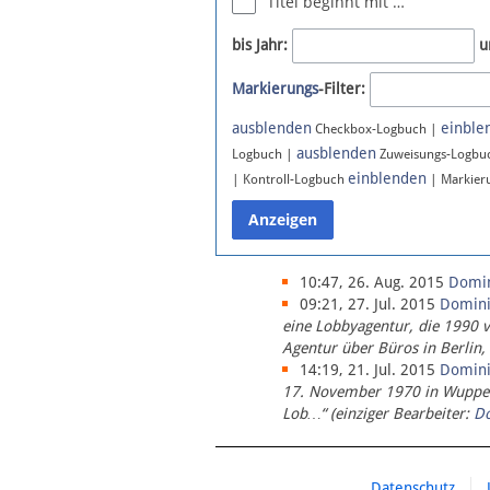
Titel beginnt mit …
Newsletter
bis Jahr:
u
Bluesky
Markierungs
-Filter:
Facebook
Instagram
ausblenden
einble
Checkbox-Logbuch |
ausblenden
Logbuch |
Zuweisungs-Logbu
einblenden
| Kontroll-Logbuch
| Markier
10:47, 26. Aug. 2015
Domi
09:21, 27. Jul. 2015
Domin
eine Lobbyagentur, die 1990 
Agentur über Büros in Berlin,
14:19, 21. Jul. 2015
Domin
17. November 1970 in Wupperta
Lob…“ (einziger Bearbeiter:
D
Datenschutz