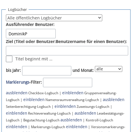
Spenden
Logbücher
Fördermitglied werden
Ausführender Benutzer:
Fehler melden
Ziel (Titel oder Benutzer:Benutzername für einen Benutzer):
Vernetzen
Titel beginnt mit …
Newsletter
bis Jahr:
und Monat:
Bluesky
Markierungs
-Filter:
ausblenden
einblenden
Facebook
Checkbox-Logbuch |
Gruppenverwaltung-
einblenden
ausblenden
Logbuch |
Namensraumverwaltung-Logbuch |
einblenden
Instagram
Seitenberechtigung-Logbuch |
Zuweisungs-Logbuch |
einblenden
ausblenden
Rechteverwaltung-Logbuch |
Lesebestätigungs-
ausblenden
Logbuch | Begutachtung-Logbuch
| Kontroll-Logbuch
einblenden
einblenden
| Markierungs-Logbuch
| Versionsmarkierungs-
Anmelden