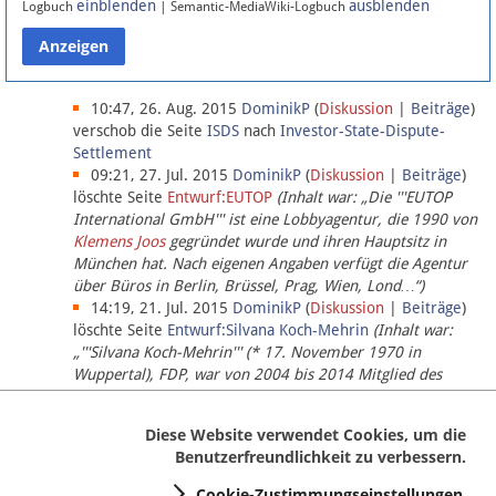
einblenden
ausblenden
Logbuch
| Semantic-MediaWiki-Logbuch
Datenschutz
Über Lobbypedia
10:47, 26. Aug. 2015
DominikP
(
Diskussion
|
Beiträge
)
verschob die Seite
ISDS
nach
Investor-State-Dispute-
Settlement
Impressum
09:21, 27. Jul. 2015
DominikP
(
Diskussion
|
Beiträge
)
löschte Seite
Entwurf:EUTOP
(Inhalt war: „Die '''EUTOP
International GmbH''' ist eine Lobbyagentur, die 1990 von
Klemens Joos
gegründet wurde und ihren Hauptsitz in
München hat. Nach eigenen Angaben verfügt die Agentur
über Büros in Berlin, Brüssel, Prag, Wien, Lond…“)
14:19, 21. Jul. 2015
DominikP
(
Diskussion
|
Beiträge
)
löschte Seite
Entwurf:Silvana Koch-Mehrin
(Inhalt war:
„'''Silvana Koch-Mehrin''' (* 17. November 1970 in
Wuppertal), FDP, war von 2004 bis 2014 Mitglied des
Europäischen Parlaments, seit November 2014 ist sie für
die Lob…“ (einziger Bearbeiter:
DominikP
))
Diese Website verwendet Cookies, um die
Benutzerfreundlichkeit zu verbessern.
Cookie-Zustimmungseinstellungen