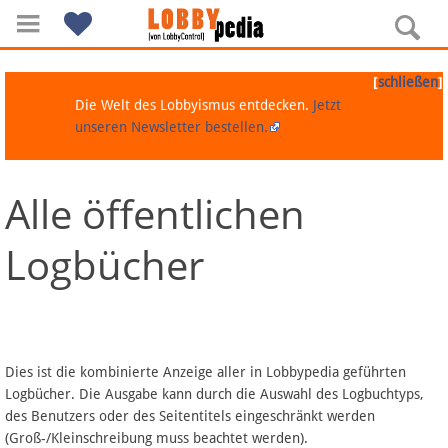
[
]
schließen
Die Welt des Lobbyismus entdecken.
Jetzt
unseren Newsletter bestellen.
Alle öffentlichen
Navigation
Logbücher
Über Lobbypedia
Inhalt A-Z
Artikel nach Kategorien
Dies ist die kombinierte Anzeige aller in Lobbypedia geführten
Logbücher. Die Ausgabe kann durch die Auswahl des Logbuchtyps,
FAQ
des Benutzers oder des Seitentitels eingeschränkt werden
(Groß-/Kleinschreibung muss beachtet werden).