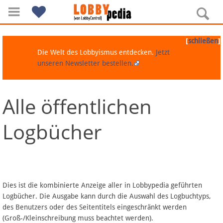
[
]
schließen
Die Welt des Lobbyismus entdecken.
Jetzt
unseren Newsletter bestellen.
Alle öffentlichen
Navigation
Logbücher
Über Lobbypedia
Inhalt A-Z
Artikel nach Kategorien
Dies ist die kombinierte Anzeige aller in Lobbypedia geführten
Logbücher. Die Ausgabe kann durch die Auswahl des Logbuchtyps,
FAQ
des Benutzers oder des Seitentitels eingeschränkt werden
(Groß-/Kleinschreibung muss beachtet werden).