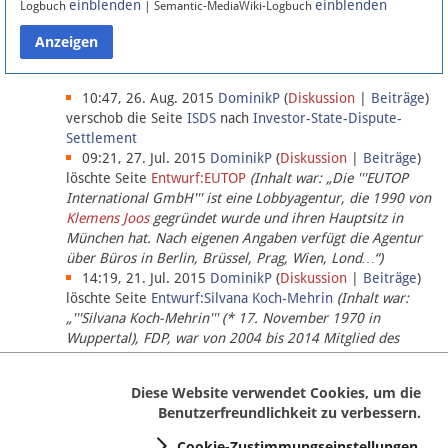
einblenden
einblenden
Logbuch
| Semantic-MediaWiki-Logbuch
Datenschutz
Über Lobbypedia
10:47, 26. Aug. 2015
DominikP
(
Diskussion
|
Beiträge
)
verschob die Seite
ISDS
nach
Investor-State-Dispute-
Settlement
Impressum
09:21, 27. Jul. 2015
DominikP
(
Diskussion
|
Beiträge
)
löschte Seite
Entwurf:EUTOP
(Inhalt war: „Die '''EUTOP
International GmbH''' ist eine Lobbyagentur, die 1990 von
Klemens Joos
gegründet wurde und ihren Hauptsitz in
München hat. Nach eigenen Angaben verfügt die Agentur
über Büros in Berlin, Brüssel, Prag, Wien, Lond…“)
14:19, 21. Jul. 2015
DominikP
(
Diskussion
|
Beiträge
)
löschte Seite
Entwurf:Silvana Koch-Mehrin
(Inhalt war:
„'''Silvana Koch-Mehrin''' (* 17. November 1970 in
Wuppertal), FDP, war von 2004 bis 2014 Mitglied des
Europäischen Parlaments, seit November 2014 ist sie für
die Lob…“ (einziger Bearbeiter:
DominikP
))
Diese Website verwendet Cookies, um die
Benutzerfreundlichkeit zu verbessern.
Cookie-Zustimmungseinstellungen