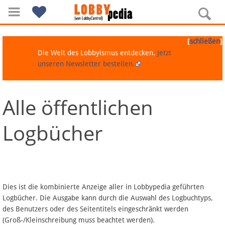
[
]
schließen
Die Welt des Lobbyismus entdecken.
Jetzt
unseren Newsletter bestellen.
Alle öffentlichen
Navigation
Logbücher
Über Lobbypedia
Inhalt A-Z
Artikel nach Kategorien
Dies ist die kombinierte Anzeige aller in Lobbypedia geführten
Logbücher. Die Ausgabe kann durch die Auswahl des Logbuchtyps,
FAQ
des Benutzers oder des Seitentitels eingeschränkt werden
(Groß-/Kleinschreibung muss beachtet werden).