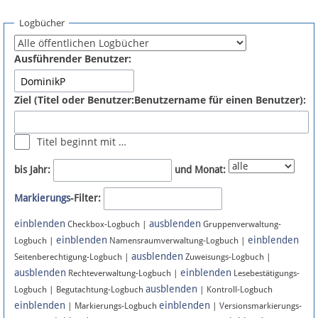
Spenden
Logbücher
Fördermitglied werden
Ausführender Benutzer:
Fehler melden
Ziel (Titel oder Benutzer:Benutzername für einen Benutzer):
Vernetzen
Titel beginnt mit …
Newsletter
bis Jahr:
und Monat:
Bluesky
Markierungs
-Filter:
einblenden
ausblenden
Facebook
Checkbox-Logbuch |
Gruppenverwaltung-
einblenden
einblenden
Logbuch |
Namensraumverwaltung-Logbuch |
ausblenden
Instagram
Seitenberechtigung-Logbuch |
Zuweisungs-Logbuch |
ausblenden
einblenden
Rechteverwaltung-Logbuch |
Lesebestätigungs-
ausblenden
Logbuch | Begutachtung-Logbuch
| Kontroll-Logbuch
einblenden
einblenden
| Markierungs-Logbuch
| Versionsmarkierungs-
Anmelden