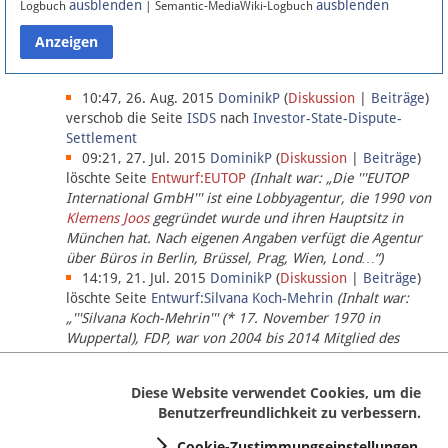
ausblenden
ausblenden
Logbuch
| Semantic-MediaWiki-Logbuch
Datenschutz
Über Lobbypedia
10:47, 26. Aug. 2015
DominikP
(
Diskussion
|
Beiträge
)
verschob die Seite
ISDS
nach
Investor-State-Dispute-
Settlement
Impressum
09:21, 27. Jul. 2015
DominikP
(
Diskussion
|
Beiträge
)
löschte Seite
Entwurf:EUTOP
(Inhalt war: „Die '''EUTOP
International GmbH''' ist eine Lobbyagentur, die 1990 von
Klemens Joos
gegründet wurde und ihren Hauptsitz in
München hat. Nach eigenen Angaben verfügt die Agentur
über Büros in Berlin, Brüssel, Prag, Wien, Lond…“)
14:19, 21. Jul. 2015
DominikP
(
Diskussion
|
Beiträge
)
löschte Seite
Entwurf:Silvana Koch-Mehrin
(Inhalt war:
„'''Silvana Koch-Mehrin''' (* 17. November 1970 in
Wuppertal), FDP, war von 2004 bis 2014 Mitglied des
Europäischen Parlaments, seit November 2014 ist sie für
die Lob…“ (einziger Bearbeiter:
DominikP
))
Diese Website verwendet Cookies, um die
Benutzerfreundlichkeit zu verbessern.
Cookie-Zustimmungseinstellungen