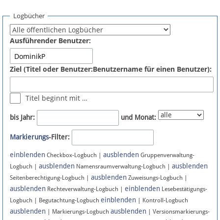
Spenden
Logbücher
Fördermitglied werden
Ausführender Benutzer:
Fehler melden
Ziel (Titel oder Benutzer:Benutzername für einen Benutzer):
Vernetzen
Titel beginnt mit …
Newsletter
bis Jahr:
und Monat:
Bluesky
Markierungs
-Filter:
einblenden
ausblenden
Facebook
Checkbox-Logbuch |
Gruppenverwaltung-
ausblenden
ausblenden
Logbuch |
Namensraumverwaltung-Logbuch |
ausblenden
Instagram
Seitenberechtigung-Logbuch |
Zuweisungs-Logbuch |
ausblenden
einblenden
Rechteverwaltung-Logbuch |
Lesebestätigungs-
einblenden
Logbuch | Begutachtung-Logbuch
| Kontroll-Logbuch
ausblenden
ausblenden
| Markierungs-Logbuch
| Versionsmarkierungs-
Anmelden