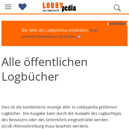
[
]
schließen
Die Welt des Lobbyismus entdecken.
Jetzt
unseren Newsletter bestellen.
Alle öffentlichen
Navigation
Logbücher
Über Lobbypedia
Inhalt A-Z
Artikel nach Kategorien
Dies ist die kombinierte Anzeige aller in Lobbypedia geführten
Logbücher. Die Ausgabe kann durch die Auswahl des Logbuchtyps,
FAQ
des Benutzers oder des Seitentitels eingeschränkt werden
(Groß-/Kleinschreibung muss beachtet werden).