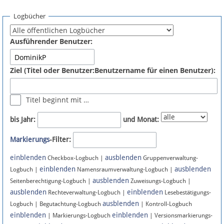
Spenden
Logbücher
Fördermitglied werden
Ausführender Benutzer:
Fehler melden
Ziel (Titel oder Benutzer:Benutzername für einen Benutzer):
Vernetzen
Titel beginnt mit …
Newsletter
bis Jahr:
und Monat:
Bluesky
Markierungs
-Filter:
einblenden
ausblenden
Facebook
Checkbox-Logbuch |
Gruppenverwaltung-
einblenden
ausblenden
Logbuch |
Namensraumverwaltung-Logbuch |
ausblenden
Instagram
Seitenberechtigung-Logbuch |
Zuweisungs-Logbuch |
ausblenden
einblenden
Rechteverwaltung-Logbuch |
Lesebestätigungs-
ausblenden
Logbuch | Begutachtung-Logbuch
| Kontroll-Logbuch
einblenden
einblenden
| Markierungs-Logbuch
| Versionsmarkierungs-
Anmelden