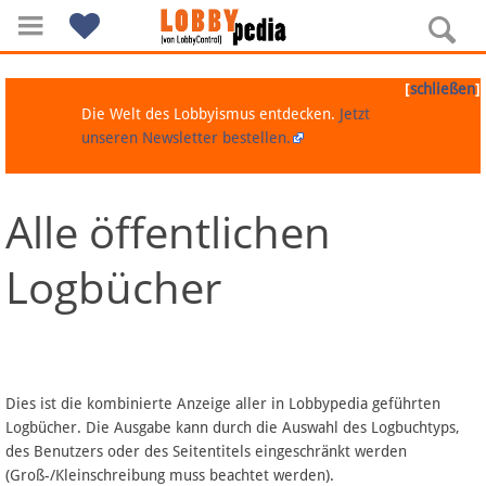
[
]
schließen
Die Welt des Lobbyismus entdecken.
Jetzt
unseren Newsletter bestellen.
Alle öffentlichen
Navigation
Logbücher
Über Lobbypedia
Inhalt A-Z
Artikel nach Kategorien
Dies ist die kombinierte Anzeige aller in Lobbypedia geführten
Logbücher. Die Ausgabe kann durch die Auswahl des Logbuchtyps,
FAQ
des Benutzers oder des Seitentitels eingeschränkt werden
(Groß-/Kleinschreibung muss beachtet werden).