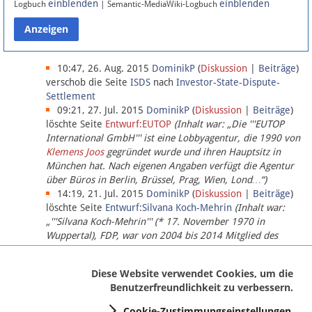
einblenden
einblenden
Logbuch
| Semantic-MediaWiki-Logbuch
Datenschutz
Über Lobbypedia
10:47, 26. Aug. 2015
DominikP
(
Diskussion
|
Beiträge
)
verschob die Seite
ISDS
nach
Investor-State-Dispute-
Settlement
Impressum
09:21, 27. Jul. 2015
DominikP
(
Diskussion
|
Beiträge
)
löschte Seite
Entwurf:EUTOP
(Inhalt war: „Die '''EUTOP
International GmbH''' ist eine Lobbyagentur, die 1990 von
Klemens Joos
gegründet wurde und ihren Hauptsitz in
München hat. Nach eigenen Angaben verfügt die Agentur
über Büros in Berlin, Brüssel, Prag, Wien, Lond…“)
14:19, 21. Jul. 2015
DominikP
(
Diskussion
|
Beiträge
)
löschte Seite
Entwurf:Silvana Koch-Mehrin
(Inhalt war:
„'''Silvana Koch-Mehrin''' (* 17. November 1970 in
Wuppertal), FDP, war von 2004 bis 2014 Mitglied des
Europäischen Parlaments, seit November 2014 ist sie für
die Lob…“ (einziger Bearbeiter:
DominikP
))
Diese Website verwendet Cookies, um die
Benutzerfreundlichkeit zu verbessern.
Cookie-Zustimmungseinstellungen