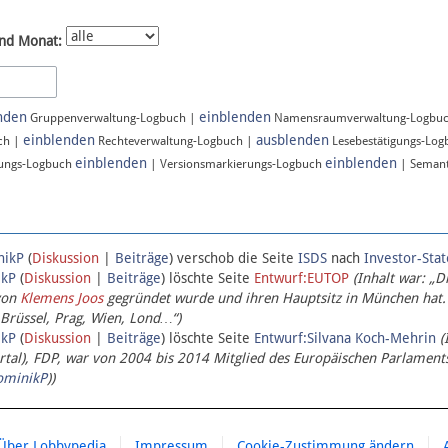
nd Monat:
nden
einblenden
Gruppenverwaltung-Logbuch |
Namensraumverwaltung-Logbu
einblenden
ausblenden
ch |
Rechteverwaltung-Logbuch |
Lesebestätigungs-Lo
einblenden
einblenden
ungs-Logbuch
| Versionsmarkierungs-Logbuch
| Semant
nikP
(
Diskussion
|
Beiträge
)
verschob die Seite
ISDS
nach
Investor-Sta
ikP
(
Diskussion
|
Beiträge
)
löschte Seite
Entwurf:EUTOP
(Inhalt war: „D
von
Klemens Joos
gegründet wurde und ihren Hauptsitz in München hat.
 Brüssel, Prag, Wien, Lond…“)
ikP
(
Diskussion
|
Beiträge
)
löschte Seite
Entwurf:Silvana Koch-Mehrin
(
l), FDP, war von 2004 bis 2014 Mitglied des Europäischen Parlaments,
ominikP
))
Über Lobbypedia
Impressum
Cookie-Zustimmung ändern