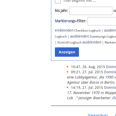
Titel beginnt mit …
Newsletter
bis Jahr:
u
Bluesky
Markierungs
-Filter:
Facebook
Instagram
einblenden
ausble
Checkbox-Logbuch |
ausblenden
Logbuch |
Zuweisungs-Logbu
ausblenden
| Kontroll-Logbuch
| Markier
10:47, 26. Aug. 2015
Domi
09:21, 27. Jul. 2015
Domin
eine Lobbyagentur, die 1990 
Agentur über Büros in Berlin,
14:19, 21. Jul. 2015
Domin
17. November 1970 in Wupperta
Lob…“ (einziger Bearbeiter:
D
Datenschutz