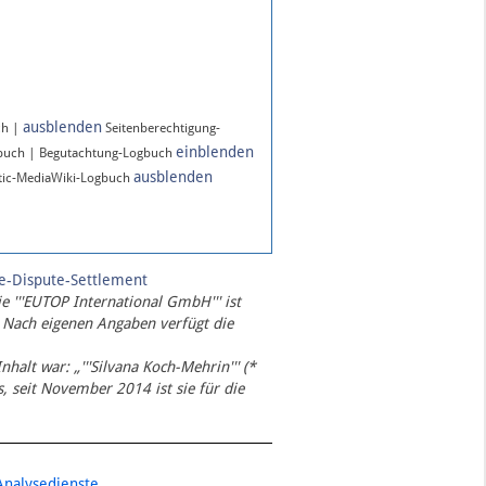
ausblenden
ch |
Seitenberechtigung-
einblenden
gbuch | Begutachtung-Logbuch
ausblenden
ic-MediaWiki-Logbuch
te-Dispute-Settlement
ie '''EUTOP International GmbH''' ist
 Nach eigenen Angaben verfügt die
Inhalt war: „'''Silvana Koch-Mehrin''' (*
 seit November 2014 ist sie für die
Analysedienste