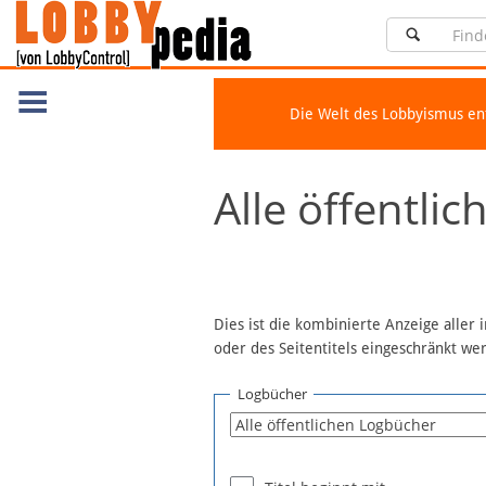
Die Welt des Lobbyismus e
Navigation
Alle öffentli
Über Lobbypedia
Inhalt A-Z
Artikel nach Kategorien
FAQ
Dies ist die kombinierte Anzeige aller
oder des Seitentitels eingeschränkt w
Spenden
Fördermitglied werden
Logbücher
Fehler melden
Vernetzen