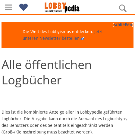
[
]
schließen
Die Welt des Lobbyismus entdecken.
Jetzt
unseren Newsletter bestellen.
Alle öffentlichen
Navigation
Logbücher
Über Lobbypedia
Inhalt A-Z
Artikel nach Kategorien
Dies ist die kombinierte Anzeige aller in Lobbypedia geführten
Logbücher. Die Ausgabe kann durch die Auswahl des Logbuchtyps,
FAQ
des Benutzers oder des Seitentitels eingeschränkt werden
(Groß-/Kleinschreibung muss beachtet werden).