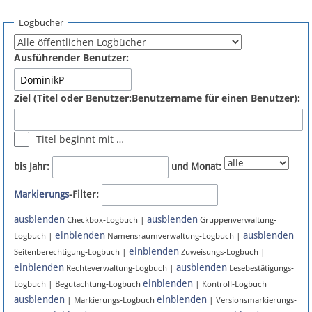
Spenden
Logbücher
Fördermitglied werden
Ausführender Benutzer:
Fehler melden
Ziel (Titel oder Benutzer:Benutzername für einen Benutzer):
Vernetzen
Titel beginnt mit …
Newsletter
bis Jahr:
und Monat:
Bluesky
Markierungs
-Filter:
ausblenden
ausblenden
Facebook
Checkbox-Logbuch |
Gruppenverwaltung-
einblenden
ausblenden
Logbuch |
Namensraumverwaltung-Logbuch |
einblenden
Instagram
Seitenberechtigung-Logbuch |
Zuweisungs-Logbuch |
einblenden
ausblenden
Rechteverwaltung-Logbuch |
Lesebestätigungs-
einblenden
Logbuch | Begutachtung-Logbuch
| Kontroll-Logbuch
ausblenden
einblenden
| Markierungs-Logbuch
| Versionsmarkierungs-
Anmelden