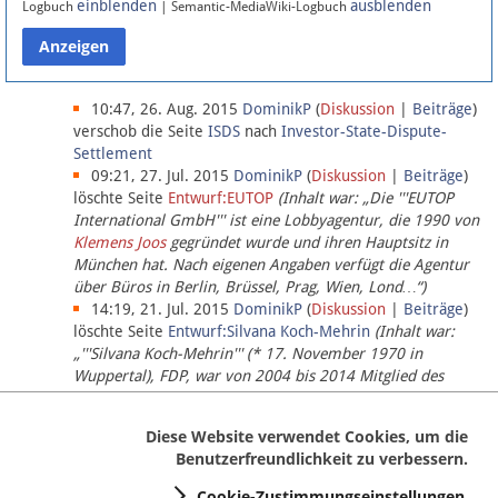
einblenden
ausblenden
Logbuch
| Semantic-MediaWiki-Logbuch
Datenschutz
Über Lobbypedia
10:47, 26. Aug. 2015
DominikP
(
Diskussion
|
Beiträge
)
verschob die Seite
ISDS
nach
Investor-State-Dispute-
Settlement
Impressum
09:21, 27. Jul. 2015
DominikP
(
Diskussion
|
Beiträge
)
löschte Seite
Entwurf:EUTOP
(Inhalt war: „Die '''EUTOP
International GmbH''' ist eine Lobbyagentur, die 1990 von
Klemens Joos
gegründet wurde und ihren Hauptsitz in
München hat. Nach eigenen Angaben verfügt die Agentur
über Büros in Berlin, Brüssel, Prag, Wien, Lond…“)
14:19, 21. Jul. 2015
DominikP
(
Diskussion
|
Beiträge
)
löschte Seite
Entwurf:Silvana Koch-Mehrin
(Inhalt war:
„'''Silvana Koch-Mehrin''' (* 17. November 1970 in
Wuppertal), FDP, war von 2004 bis 2014 Mitglied des
Europäischen Parlaments, seit November 2014 ist sie für
die Lob…“ (einziger Bearbeiter:
DominikP
))
Diese Website verwendet Cookies, um die
Benutzerfreundlichkeit zu verbessern.
Cookie-Zustimmungseinstellungen