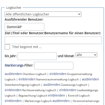
Spenden
Logbücher
Fördermitglied werden
Ausführender Benutzer:
Fehler melden
Ziel (Titel oder Benutzer:Benutzername für einen Benutzer):
Vernetzen
Titel beginnt mit …
Newsletter
bis Jahr:
und Monat:
Bluesky
Markierungs
-Filter:
ausblenden
einblenden
Facebook
Checkbox-Logbuch |
Gruppenverwaltung-
einblenden
ausblenden
Logbuch |
Namensraumverwaltung-Logbuch |
ausblenden
Instagram
Seitenberechtigung-Logbuch |
Zuweisungs-Logbuch |
einblenden
einblenden
Rechteverwaltung-Logbuch |
Lesebestätigungs-
einblenden
Logbuch | Begutachtung-Logbuch
| Kontroll-Logbuch
einblenden
ausblenden
| Markierungs-Logbuch
| Versionsmarkierungs-
Anmelden