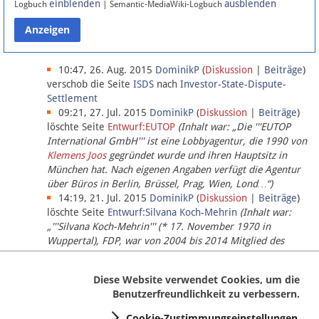
einblenden
ausblenden
Logbuch
| Semantic-MediaWiki-Logbuch
Datenschutz
Über Lobbypedia
10:47, 26. Aug. 2015
DominikP
(
Diskussion
|
Beiträge
)
verschob die Seite
ISDS
nach
Investor-State-Dispute-
Settlement
Impressum
09:21, 27. Jul. 2015
DominikP
(
Diskussion
|
Beiträge
)
löschte Seite
Entwurf:EUTOP
(Inhalt war: „Die '''EUTOP
International GmbH''' ist eine Lobbyagentur, die 1990 von
Klemens Joos
gegründet wurde und ihren Hauptsitz in
München hat. Nach eigenen Angaben verfügt die Agentur
über Büros in Berlin, Brüssel, Prag, Wien, Lond…“)
14:19, 21. Jul. 2015
DominikP
(
Diskussion
|
Beiträge
)
löschte Seite
Entwurf:Silvana Koch-Mehrin
(Inhalt war:
„'''Silvana Koch-Mehrin''' (* 17. November 1970 in
Wuppertal), FDP, war von 2004 bis 2014 Mitglied des
Europäischen Parlaments, seit November 2014 ist sie für
die Lob…“ (einziger Bearbeiter:
DominikP
))
Diese Website verwendet Cookies, um die
Benutzerfreundlichkeit zu verbessern.
Cookie-Zustimmungseinstellungen