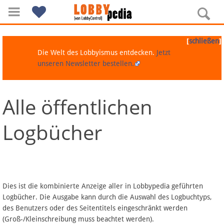
[
]
schließen
Die Welt des Lobbyismus entdecken.
Jetzt
unseren Newsletter bestellen.
Alle öffentlichen
Navigation
Logbücher
Über Lobbypedia
Inhalt A-Z
Artikel nach Kategorien
Dies ist die kombinierte Anzeige aller in Lobbypedia geführten
Logbücher. Die Ausgabe kann durch die Auswahl des Logbuchtyps,
FAQ
des Benutzers oder des Seitentitels eingeschränkt werden
(Groß-/Kleinschreibung muss beachtet werden).