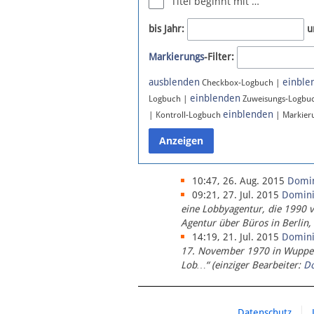
Titel beginnt mit …
Newsletter
bis Jahr:
u
Bluesky
Markierungs
-Filter:
Facebook
Instagram
ausblenden
einble
Checkbox-Logbuch |
einblenden
Logbuch |
Zuweisungs-Logbu
einblenden
| Kontroll-Logbuch
| Markier
10:47, 26. Aug. 2015
Domi
09:21, 27. Jul. 2015
Domin
eine Lobbyagentur, die 1990 
Agentur über Büros in Berlin,
14:19, 21. Jul. 2015
Domin
17. November 1970 in Wupperta
Lob…“ (einziger Bearbeiter:
D
Datenschutz