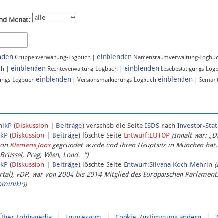
nd Monat:
nden
einblenden
Gruppenverwaltung-Logbuch |
Namensraumverwaltung-Logbu
einblenden
einblenden
ch |
Rechteverwaltung-Logbuch |
Lesebestätigungs-Log
einblenden
einblenden
ungs-Logbuch
| Versionsmarkierungs-Logbuch
| Semant
nikP
(
Diskussion
|
Beiträge
)
verschob die Seite
ISDS
nach
Investor-Sta
ikP
(
Diskussion
|
Beiträge
)
löschte Seite
Entwurf:EUTOP
(Inhalt war: „D
von
Klemens Joos
gegründet wurde und ihren Hauptsitz in München hat.
 Brüssel, Prag, Wien, Lond…“)
ikP
(
Diskussion
|
Beiträge
)
löschte Seite
Entwurf:Silvana Koch-Mehrin
(
l), FDP, war von 2004 bis 2014 Mitglied des Europäischen Parlaments,
ominikP
))
Über Lobbypedia
Impressum
Cookie-Zustimmung ändern