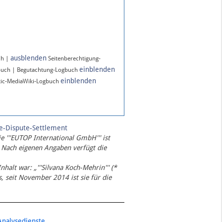
ausblenden
ch |
Seitenberechtigung-
einblenden
buch | Begutachtung-Logbuch
einblenden
ic-MediaWiki-Logbuch
te-Dispute-Settlement
ie '''EUTOP International GmbH''' ist
 Nach eigenen Angaben verfügt die
Inhalt war: „'''Silvana Koch-Mehrin''' (*
 seit November 2014 ist sie für die
Analysedienste