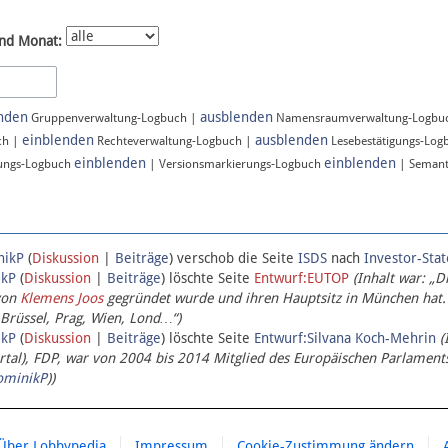
nd Monat:
nden
ausblenden
Gruppenverwaltung-Logbuch |
Namensraumverwaltung-Logbu
einblenden
ausblenden
ch |
Rechteverwaltung-Logbuch |
Lesebestätigungs-Log
einblenden
einblenden
ungs-Logbuch
| Versionsmarkierungs-Logbuch
| Semant
nikP
(
Diskussion
|
Beiträge
)
verschob die Seite
ISDS
nach
Investor-Sta
ikP
(
Diskussion
|
Beiträge
)
löschte Seite
Entwurf:EUTOP
(Inhalt war: „D
von
Klemens Joos
gegründet wurde und ihren Hauptsitz in München hat.
 Brüssel, Prag, Wien, Lond…“)
ikP
(
Diskussion
|
Beiträge
)
löschte Seite
Entwurf:Silvana Koch-Mehrin
(
l), FDP, war von 2004 bis 2014 Mitglied des Europäischen Parlaments,
ominikP
))
Über Lobbypedia
Impressum
Cookie-Zustimmung ändern