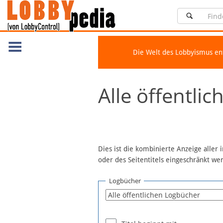
Die Welt des Lobbyismus e
Navigation
Alle öffentli
Über Lobbypedia
Inhalt A-Z
Artikel nach Kategorien
FAQ
Dies ist die kombinierte Anzeige aller
oder des Seitentitels eingeschränkt w
Spenden
Fördermitglied werden
Logbücher
Fehler melden
Vernetzen