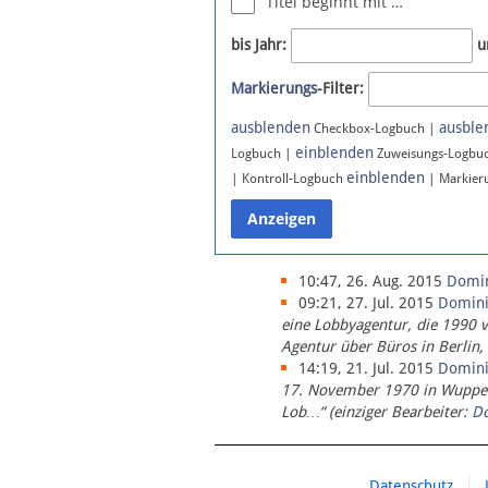
Titel beginnt mit …
Newsletter
bis Jahr:
u
Bluesky
Markierungs
-Filter:
Facebook
Instagram
ausblenden
ausble
Checkbox-Logbuch |
einblenden
Logbuch |
Zuweisungs-Logbu
einblenden
| Kontroll-Logbuch
| Markier
10:47, 26. Aug. 2015
Domi
09:21, 27. Jul. 2015
Domin
eine Lobbyagentur, die 1990 
Agentur über Büros in Berlin,
14:19, 21. Jul. 2015
Domin
17. November 1970 in Wupperta
Lob…“ (einziger Bearbeiter:
D
Datenschutz