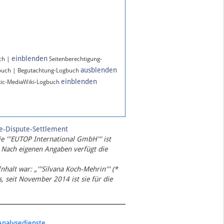
einblenden
ch |
Seitenberechtigung-
ausblenden
buch | Begutachtung-Logbuch
einblenden
ic-MediaWiki-Logbuch
te-Dispute-Settlement
ie '''EUTOP International GmbH''' ist
 Nach eigenen Angaben verfügt die
Inhalt war: „'''Silvana Koch-Mehrin''' (*
 seit November 2014 ist sie für die
Analysedienste