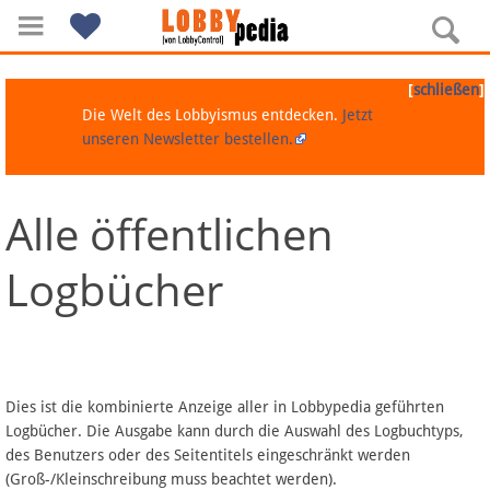
[
]
schließen
Die Welt des Lobbyismus entdecken.
Jetzt
unseren Newsletter bestellen.
Alle öffentlichen
Navigation
Logbücher
Über Lobbypedia
Inhalt A-Z
Artikel nach Kategorien
Dies ist die kombinierte Anzeige aller in Lobbypedia geführten
Logbücher. Die Ausgabe kann durch die Auswahl des Logbuchtyps,
FAQ
des Benutzers oder des Seitentitels eingeschränkt werden
(Groß-/Kleinschreibung muss beachtet werden).