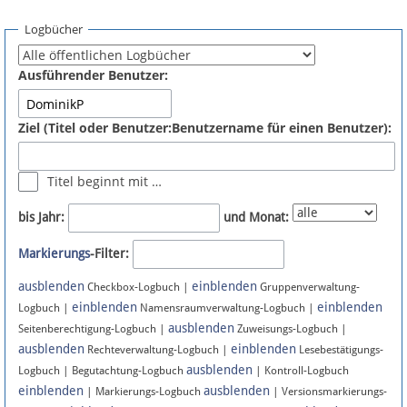
Spenden
Logbücher
Fördermitglied werden
Ausführender Benutzer:
Fehler melden
Ziel (Titel oder Benutzer:Benutzername für einen Benutzer):
Vernetzen
Titel beginnt mit …
Newsletter
bis Jahr:
und Monat:
Bluesky
Markierungs
-Filter:
ausblenden
einblenden
Facebook
Checkbox-Logbuch |
Gruppenverwaltung-
einblenden
einblenden
Logbuch |
Namensraumverwaltung-Logbuch |
ausblenden
Instagram
Seitenberechtigung-Logbuch |
Zuweisungs-Logbuch |
ausblenden
einblenden
Rechteverwaltung-Logbuch |
Lesebestätigungs-
ausblenden
Logbuch | Begutachtung-Logbuch
| Kontroll-Logbuch
einblenden
ausblenden
| Markierungs-Logbuch
| Versionsmarkierungs-
Anmelden