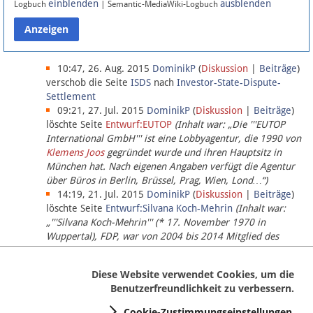
einblenden
ausblenden
Logbuch
| Semantic-MediaWiki-Logbuch
Datenschutz
Über Lobbypedia
10:47, 26. Aug. 2015
DominikP
(
Diskussion
|
Beiträge
)
verschob die Seite
ISDS
nach
Investor-State-Dispute-
Settlement
Impressum
09:21, 27. Jul. 2015
DominikP
(
Diskussion
|
Beiträge
)
löschte Seite
Entwurf:EUTOP
(Inhalt war: „Die '''EUTOP
International GmbH''' ist eine Lobbyagentur, die 1990 von
Klemens Joos
gegründet wurde und ihren Hauptsitz in
München hat. Nach eigenen Angaben verfügt die Agentur
über Büros in Berlin, Brüssel, Prag, Wien, Lond…“)
14:19, 21. Jul. 2015
DominikP
(
Diskussion
|
Beiträge
)
löschte Seite
Entwurf:Silvana Koch-Mehrin
(Inhalt war:
„'''Silvana Koch-Mehrin''' (* 17. November 1970 in
Wuppertal), FDP, war von 2004 bis 2014 Mitglied des
Europäischen Parlaments, seit November 2014 ist sie für
die Lob…“ (einziger Bearbeiter:
DominikP
))
Diese Website verwendet Cookies, um die
Benutzerfreundlichkeit zu verbessern.
Cookie-Zustimmungseinstellungen