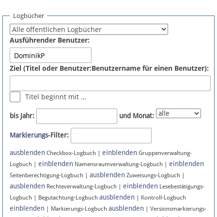
Spenden
Logbücher
Fördermitglied werden
Ausführender Benutzer:
Fehler melden
Ziel (Titel oder Benutzer:Benutzername für einen Benutzer):
Vernetzen
Titel beginnt mit …
Newsletter
bis Jahr:
und Monat:
Bluesky
Markierungs
-Filter:
ausblenden
einblenden
Facebook
Checkbox-Logbuch |
Gruppenverwaltung-
einblenden
einblenden
Logbuch |
Namensraumverwaltung-Logbuch |
ausblenden
Instagram
Seitenberechtigung-Logbuch |
Zuweisungs-Logbuch |
ausblenden
einblenden
Rechteverwaltung-Logbuch |
Lesebestätigungs-
ausblenden
Logbuch | Begutachtung-Logbuch
| Kontroll-Logbuch
einblenden
ausblenden
| Markierungs-Logbuch
| Versionsmarkierungs-
Anmelden