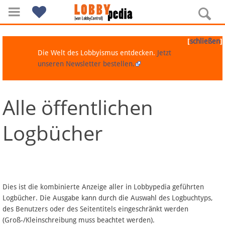
[
]
schließen
Die Welt des Lobbyismus entdecken.
Jetzt
unseren Newsletter bestellen.
Alle öffentlichen
Navigation
Logbücher
Über Lobbypedia
Inhalt A-Z
Artikel nach Kategorien
Dies ist die kombinierte Anzeige aller in Lobbypedia geführten
Logbücher. Die Ausgabe kann durch die Auswahl des Logbuchtyps,
FAQ
des Benutzers oder des Seitentitels eingeschränkt werden
(Groß-/Kleinschreibung muss beachtet werden).