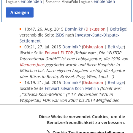
einblenden
einblenden
Logbuch
| Semantic-MediaWiki-Logbuch
Datenschutz
Über Lobbypedia
10:47, 26. Aug. 2015
DominikP
(
Diskussion
|
Beiträge
)
verschob die Seite
ISDS
nach
Investor-State-Dispute-
Settlement
Impressum
09:21, 27. Jul. 2015
DominikP
(
Diskussion
|
Beiträge
)
löschte Seite
Entwurf:EUTOP
(Inhalt war: „Die '''EUTOP
International GmbH''' ist eine Lobbyagentur, die 1990 von
Klemens Joos
gegründet wurde und ihren Hauptsitz in
München hat. Nach eigenen Angaben verfügt die Agentur
über Büros in Berlin, Brüssel, Prag, Wien, Lond…“)
14:19, 21. Jul. 2015
DominikP
(
Diskussion
|
Beiträge
)
löschte Seite
Entwurf:Silvana Koch-Mehrin
(Inhalt war:
„'''Silvana Koch-Mehrin''' (* 17. November 1970 in
Wuppertal), FDP, war von 2004 bis 2014 Mitglied des
Europäischen Parlaments, seit November 2014 ist sie für
die Lob…“ (einziger Bearbeiter:
DominikP
))
Diese Website verwendet Cookies, um die
Benutzerfreundlichkeit zu verbessern.
Cookie-Zustimmungseinstellungen