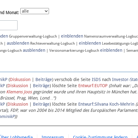
nd Monat:
nden
einblenden
Gruppenverwaltung-Logbuch |
Namensraumverwaltung-Logbu
ausblenden
einblenden
ch |
Rechteverwaltung-Logbuch |
Lesebestätigungs-Log
ausblenden
einblenden
ungs-Logbuch
| Versionsmarkierungs-Logbuch
| Semant
nikP
(
Diskussion
|
Beiträge
)
verschob die Seite
ISDS
nach
Investor-Sta
ikP
(
Diskussion
|
Beiträge
)
löschte Seite
Entwurf:EUTOP
(Inhalt war: „D
von
Klemens Joos
gegründet wurde und ihren Hauptsitz in München hat.
 Brüssel, Prag, Wien, Lond…“)
ikP
(
Diskussion
|
Beiträge
)
löschte Seite
Entwurf:Silvana Koch-Mehrin
(
l), FDP, war von 2004 bis 2014 Mitglied des Europäischen Parlaments,
ominikP
))
Über Lobbypedia
Impressum
Cookie-Zustimmung ändern