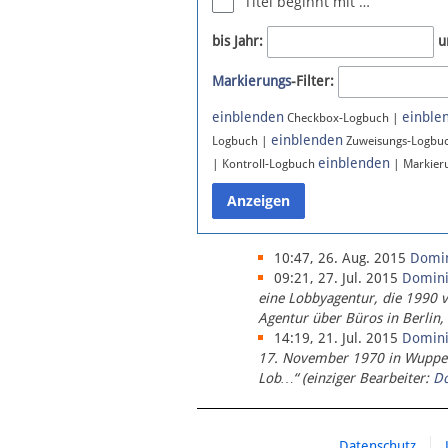
Titel beginnt mit …
Newsletter
bis Jahr:
u
Bluesky
Markierungs
-Filter:
Facebook
Instagram
einblenden
einble
Checkbox-Logbuch |
einblenden
Logbuch |
Zuweisungs-Logbu
einblenden
| Kontroll-Logbuch
| Markier
10:47, 26. Aug. 2015
Domi
09:21, 27. Jul. 2015
Domin
eine Lobbyagentur, die 1990 
Agentur über Büros in Berlin,
14:19, 21. Jul. 2015
Domin
17. November 1970 in Wupperta
Lob…“ (einziger Bearbeiter:
D
Datenschutz