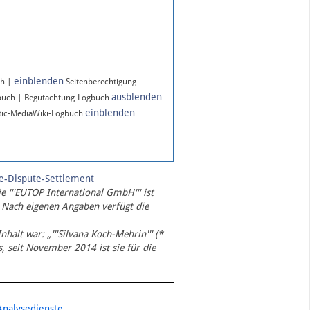
einblenden
ch |
Seitenberechtigung-
ausblenden
buch | Begutachtung-Logbuch
einblenden
ic-MediaWiki-Logbuch
te-Dispute-Settlement
ie '''EUTOP International GmbH''' ist
 Nach eigenen Angaben verfügt die
Inhalt war: „'''Silvana Koch-Mehrin''' (*
 seit November 2014 ist sie für die
Analysedienste