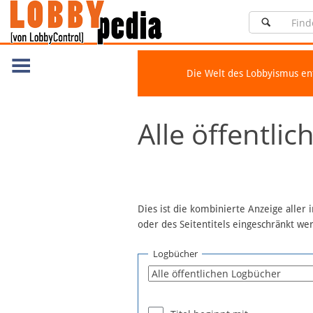
Die Welt des Lobbyismus e
Navigation
Alle öffentli
Über Lobbypedia
Inhalt A-Z
Artikel nach Kategorien
FAQ
Dies ist die kombinierte Anzeige aller
oder des Seitentitels eingeschränkt w
Spenden
Fördermitglied werden
Logbücher
Fehler melden
Vernetzen