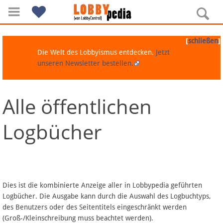
[
]
schließen
Die Welt des Lobbyismus entdecken.
Jetzt
unseren Newsletter bestellen.
Alle öffentlichen
Navigation
Logbücher
Über Lobbypedia
Inhalt A-Z
Artikel nach Kategorien
Dies ist die kombinierte Anzeige aller in Lobbypedia geführten
Logbücher. Die Ausgabe kann durch die Auswahl des Logbuchtyps,
FAQ
des Benutzers oder des Seitentitels eingeschränkt werden
(Groß-/Kleinschreibung muss beachtet werden).