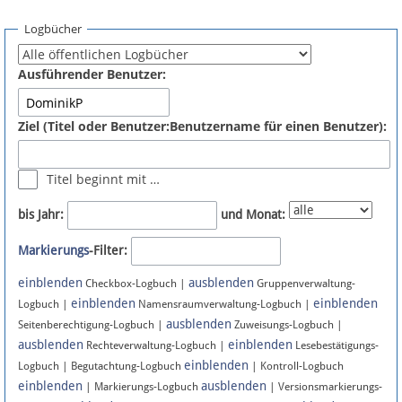
Spenden
Logbücher
Fördermitglied werden
Ausführender Benutzer:
Fehler melden
Ziel (Titel oder Benutzer:Benutzername für einen Benutzer):
Vernetzen
Titel beginnt mit …
Newsletter
bis Jahr:
und Monat:
Bluesky
Markierungs
-Filter:
einblenden
ausblenden
Facebook
Checkbox-Logbuch |
Gruppenverwaltung-
einblenden
einblenden
Logbuch |
Namensraumverwaltung-Logbuch |
ausblenden
Instagram
Seitenberechtigung-Logbuch |
Zuweisungs-Logbuch |
ausblenden
einblenden
Rechteverwaltung-Logbuch |
Lesebestätigungs-
einblenden
Logbuch | Begutachtung-Logbuch
| Kontroll-Logbuch
einblenden
ausblenden
| Markierungs-Logbuch
| Versionsmarkierungs-
Anmelden