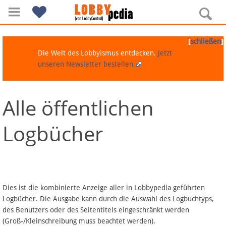
[
]
schließen
Die Welt des Lobbyismus entdecken.
Jetzt
unseren Newsletter bestellen.
Alle öffentlichen
Navigation
Logbücher
Über Lobbypedia
Inhalt A-Z
Artikel nach Kategorien
Dies ist die kombinierte Anzeige aller in Lobbypedia geführten
Logbücher. Die Ausgabe kann durch die Auswahl des Logbuchtyps,
FAQ
des Benutzers oder des Seitentitels eingeschränkt werden
(Groß-/Kleinschreibung muss beachtet werden).