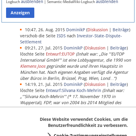
ausblenden
ausblenden
Logbuch
| Semantic-MediaWiki-Logbuch
Datenschutz
Über Lobbypedia
10:47, 26. Aug. 2015
DominikP
(
Diskussion
|
Beiträge
)
verschob die Seite
ISDS
nach
Investor-State-Dispute-
Settlement
Impressum
09:21, 27. Jul. 2015
DominikP
(
Diskussion
|
Beiträge
)
löschte Seite
Entwurf:EUTOP
(Inhalt war: „Die '''EUTOP
International GmbH''' ist eine Lobbyagentur, die 1990 von
Klemens Joos
gegründet wurde und ihren Hauptsitz in
München hat. Nach eigenen Angaben verfügt die Agentur
über Büros in Berlin, Brüssel, Prag, Wien, Lond…“)
14:19, 21. Jul. 2015
DominikP
(
Diskussion
|
Beiträge
)
löschte Seite
Entwurf:Silvana Koch-Mehrin
(Inhalt war:
„'''Silvana Koch-Mehrin''' (* 17. November 1970 in
Wuppertal), FDP, war von 2004 bis 2014 Mitglied des
Europäischen Parlaments, seit November 2014 ist sie für
die Lob…“ (einziger Bearbeiter:
DominikP
))
Diese Website verwendet Cookies, um die
Benutzerfreundlichkeit zu verbessern.
Cookie-Zustimmungseinstellungen