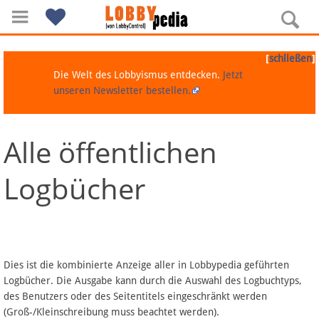
[
]
schließen
Die Welt des Lobbyismus entdecken.
Jetzt
unseren Newsletter bestellen.
Alle öffentlichen
Navigation
Logbücher
Über Lobbypedia
Inhalt A-Z
Artikel nach Kategorien
Dies ist die kombinierte Anzeige aller in Lobbypedia geführten
Logbücher. Die Ausgabe kann durch die Auswahl des Logbuchtyps,
FAQ
des Benutzers oder des Seitentitels eingeschränkt werden
(Groß-/Kleinschreibung muss beachtet werden).