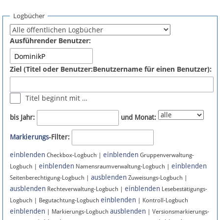
Spenden
Logbücher
Fördermitglied werden
Ausführender Benutzer:
Fehler melden
Ziel (Titel oder Benutzer:Benutzername für einen Benutzer):
Vernetzen
Titel beginnt mit …
Newsletter
bis Jahr:
und Monat:
Bluesky
Markierungs
-Filter:
einblenden
einblenden
Facebook
Checkbox-Logbuch |
Gruppenverwaltung-
einblenden
einblenden
Logbuch |
Namensraumverwaltung-Logbuch |
ausblenden
Instagram
Seitenberechtigung-Logbuch |
Zuweisungs-Logbuch |
ausblenden
einblenden
Rechteverwaltung-Logbuch |
Lesebestätigungs-
einblenden
Logbuch | Begutachtung-Logbuch
| Kontroll-Logbuch
einblenden
ausblenden
| Markierungs-Logbuch
| Versionsmarkierungs-
Anmelden