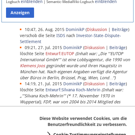
einblenden
einblenden
Logbuch
| Semantic-MediaWiki-Logbuch
Datenschutz
Über Lobbypedia
10:47, 26. Aug. 2015
DominikP
(
Diskussion
|
Beiträge
)
verschob die Seite
ISDS
nach
Investor-State-Dispute-
Settlement
Impressum
09:21, 27. Jul. 2015
DominikP
(
Diskussion
|
Beiträge
)
löschte Seite
Entwurf:EUTOP
(Inhalt war: „Die '''EUTOP
International GmbH''' ist eine Lobbyagentur, die 1990 von
Klemens Joos
gegründet wurde und ihren Hauptsitz in
München hat. Nach eigenen Angaben verfügt die Agentur
über Büros in Berlin, Brüssel, Prag, Wien, Lond…“)
14:19, 21. Jul. 2015
DominikP
(
Diskussion
|
Beiträge
)
löschte Seite
Entwurf:Silvana Koch-Mehrin
(Inhalt war:
„'''Silvana Koch-Mehrin''' (* 17. November 1970 in
Wuppertal), FDP, war von 2004 bis 2014 Mitglied des
Europäischen Parlaments, seit November 2014 ist sie für
die Lob…“ (einziger Bearbeiter:
DominikP
))
Diese Website verwendet Cookies, um die
Benutzerfreundlichkeit zu verbessern.
Cookie-Zustimmungseinstellungen