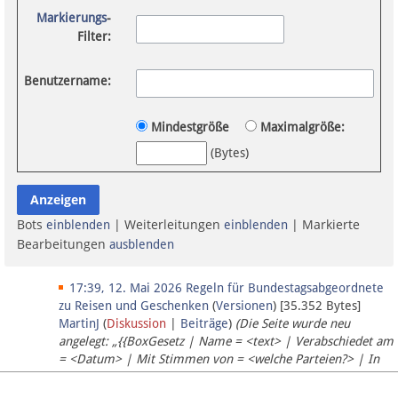
Spenden
Markierungs
-
Filter:
Fördermitglied werden
Benutzername:
Fehler melden
Mindestgröße
Maximalgröße:
(Bytes)
Vernetzen
Newsletter
Bots
| Weiterleitungen
| Markierte
einblenden
einblenden
Bluesky
Bearbeitungen
ausblenden
Facebook
17:39, 12. Mai 2026
‎
Regeln für Bundestagsabgeordnete
zu Reisen und Geschenken
(
Versionen
)
‎
[35.352 Bytes]
Instagram
MartinJ
(
Diskussion
|
Beiträge
)
(Die Seite wurde neu
angelegt: „{{BoxGesetz | Name = <text> | Verabschiedet am
= <Datum> | Mit Stimmen von = <welche Parteien?> | In
Kraft getreten = <Datum> | Gesetzestext im Net…“)
Anmelden
(
Markierung
:
Visuelle Bearbeitung
)