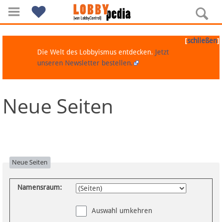
[
]
schließen
Die Welt des Lobbyismus entdecken.
Jetzt
unseren Newsletter bestellen.
Neue Seiten
Navigation
Über Lobbypedia
Inhalt A-Z
Neue Seiten
Artikel nach Kategorien
Namensraum:
FAQ
Auswahl umkehren