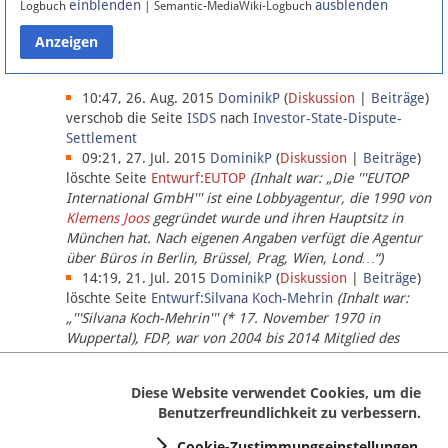
einblenden
ausblenden
Logbuch
| Semantic-MediaWiki-Logbuch
Datenschutz
Über Lobbypedia
10:47, 26. Aug. 2015
DominikP
(
Diskussion
|
Beiträge
)
verschob die Seite
ISDS
nach
Investor-State-Dispute-
Settlement
Impressum
09:21, 27. Jul. 2015
DominikP
(
Diskussion
|
Beiträge
)
löschte Seite
Entwurf:EUTOP
(Inhalt war: „Die '''EUTOP
International GmbH''' ist eine Lobbyagentur, die 1990 von
Klemens Joos
gegründet wurde und ihren Hauptsitz in
München hat. Nach eigenen Angaben verfügt die Agentur
über Büros in Berlin, Brüssel, Prag, Wien, Lond…“)
14:19, 21. Jul. 2015
DominikP
(
Diskussion
|
Beiträge
)
löschte Seite
Entwurf:Silvana Koch-Mehrin
(Inhalt war:
„'''Silvana Koch-Mehrin''' (* 17. November 1970 in
Wuppertal), FDP, war von 2004 bis 2014 Mitglied des
Europäischen Parlaments, seit November 2014 ist sie für
die Lob…“ (einziger Bearbeiter:
DominikP
))
Diese Website verwendet Cookies, um die
Benutzerfreundlichkeit zu verbessern.
Cookie-Zustimmungseinstellungen