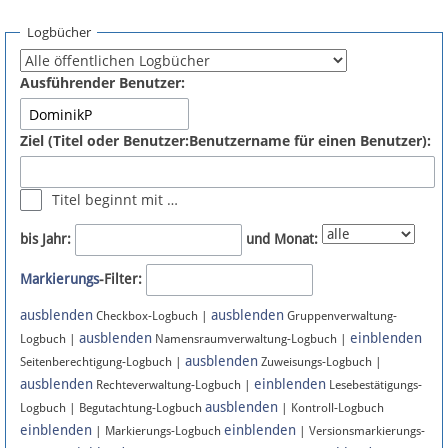
Spenden
Logbücher
Fördermitglied werden
Ausführender Benutzer:
Fehler melden
Ziel (Titel oder Benutzer:Benutzername für einen Benutzer):
Vernetzen
Titel beginnt mit …
Newsletter
bis Jahr:
und Monat:
Bluesky
Markierungs
-Filter:
ausblenden
ausblenden
Facebook
Checkbox-Logbuch |
Gruppenverwaltung-
ausblenden
einblenden
Logbuch |
Namensraumverwaltung-Logbuch |
ausblenden
Instagram
Seitenberechtigung-Logbuch |
Zuweisungs-Logbuch |
ausblenden
einblenden
Rechteverwaltung-Logbuch |
Lesebestätigungs-
ausblenden
Logbuch | Begutachtung-Logbuch
| Kontroll-Logbuch
einblenden
einblenden
| Markierungs-Logbuch
| Versionsmarkierungs-
Anmelden