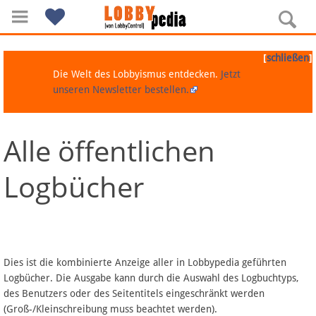
[
]
schließen
Die Welt des Lobbyismus entdecken.
Jetzt
unseren Newsletter bestellen.
Alle öffentlichen
Navigation
Logbücher
Über Lobbypedia
Inhalt A-Z
Artikel nach Kategorien
Dies ist die kombinierte Anzeige aller in Lobbypedia geführten
Logbücher. Die Ausgabe kann durch die Auswahl des Logbuchtyps,
FAQ
des Benutzers oder des Seitentitels eingeschränkt werden
(Groß-/Kleinschreibung muss beachtet werden).