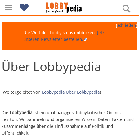
[
]
schließen
Die Welt des Lobbyismus entdecken.
Jetzt
unseren Newsletter bestellen.
Über Lobbypedia
Navigation
Über Lobbypedia
(Weitergeleitet von
)
Lobbypedia:Über Lobbypedia
Inhalt A-Z
Die
Lobbypedia
ist ein unabhängiges, lobbykritisches Online-
Artikel nach Kategorien
Lexikon. Wir sammeln und organisieren Wissen, Daten, Fakten und
Zusammenhänge über die Einflussnahme auf Politik und
FAQ
Öffentlichkeit.