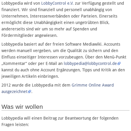
Lobbypedia wird von
LobbyControl e.V.
zur Verfügung gestellt und
Spenden
finanziert. Wir sind finanziell und personell unabhängig von
Unternehmen, Interessenverbänden oder Parteien. Einerseits
Fördermitglied werden
ermöglicht diese Unabhängigkeit einen ungetrübten Blick,
andererseits sind wir um so mehr auf Spenden und
Fehler melden
Fördermitglieder angewiesen.
Lobbypedia basiert auf der freien Software Mediawiki. Accounts
werden manuell vergeben, um die Qualität zu sichern und den
Vernetzen
Einfluss einseitiger Interessen vorzubeugen. Über den Menü-Punkt
„Kommentar“ oder per E-Mail an
lobbypedia@lobbycontrol.de
Newsletter
kannst du auch ohne Account Ergänzungen, Tipps und Kritik an den
jeweiligen Artikeln einbringen.
Bluesky
2012 wurde die Lobbypedia mit dem
Grimme Online Award
ausgezeichnet
.
Facebook
Was wir wollen
Instagram
Lobbypedia will einen Beitrag zur Beantwortung der folgenden
Fragen leisten:
Anmelden