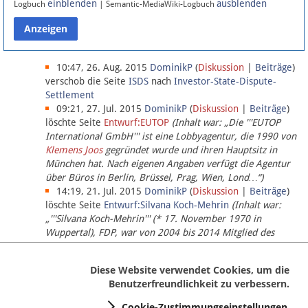
einblenden
ausblenden
Logbuch
| Semantic-MediaWiki-Logbuch
Datenschutz
Über Lobbypedia
10:47, 26. Aug. 2015
DominikP
(
Diskussion
|
Beiträge
)
verschob die Seite
ISDS
nach
Investor-State-Dispute-
Settlement
Impressum
09:21, 27. Jul. 2015
DominikP
(
Diskussion
|
Beiträge
)
löschte Seite
Entwurf:EUTOP
(Inhalt war: „Die '''EUTOP
International GmbH''' ist eine Lobbyagentur, die 1990 von
Klemens Joos
gegründet wurde und ihren Hauptsitz in
München hat. Nach eigenen Angaben verfügt die Agentur
über Büros in Berlin, Brüssel, Prag, Wien, Lond…“)
14:19, 21. Jul. 2015
DominikP
(
Diskussion
|
Beiträge
)
löschte Seite
Entwurf:Silvana Koch-Mehrin
(Inhalt war:
„'''Silvana Koch-Mehrin''' (* 17. November 1970 in
Wuppertal), FDP, war von 2004 bis 2014 Mitglied des
Europäischen Parlaments, seit November 2014 ist sie für
die Lob…“ (einziger Bearbeiter:
DominikP
))
Diese Website verwendet Cookies, um die
Benutzerfreundlichkeit zu verbessern.
Cookie-Zustimmungseinstellungen