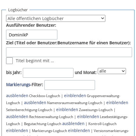
Spenden
Logbücher
Fördermitglied werden
Ausführender Benutzer:
Fehler melden
Ziel (Titel oder Benutzer:Benutzername für einen Benutzer):
Vernetzen
Titel beginnt mit …
Newsletter
bis Jahr:
und Monat:
Bluesky
Markierungs
-Filter:
ausblenden
einblenden
Facebook
Checkbox-Logbuch |
Gruppenverwaltung-
ausblenden
einblenden
Logbuch |
Namensraumverwaltung-Logbuch |
einblenden
Instagram
Seitenberechtigung-Logbuch |
Zuweisungs-Logbuch |
ausblenden
einblenden
Rechteverwaltung-Logbuch |
Lesebestätigungs-
ausblenden
Logbuch | Begutachtung-Logbuch
| Kontroll-Logbuch
einblenden
einblenden
| Markierungs-Logbuch
| Versionsmarkierungs-
Anmelden