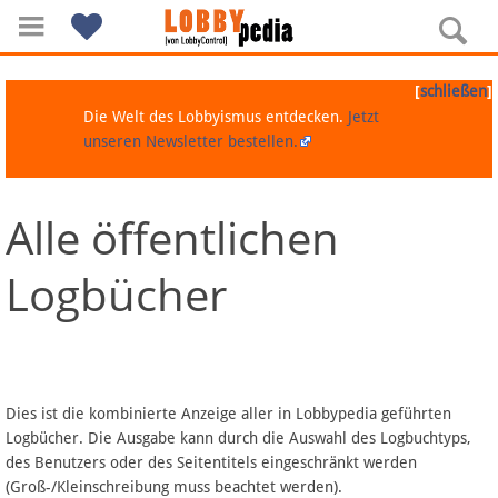
[
]
schließen
Die Welt des Lobbyismus entdecken.
Jetzt
unseren Newsletter bestellen.
Alle öffentlichen
Navigation
Logbücher
Über Lobbypedia
Inhalt A-Z
Artikel nach Kategorien
Dies ist die kombinierte Anzeige aller in Lobbypedia geführten
Logbücher. Die Ausgabe kann durch die Auswahl des Logbuchtyps,
FAQ
des Benutzers oder des Seitentitels eingeschränkt werden
(Groß-/Kleinschreibung muss beachtet werden).