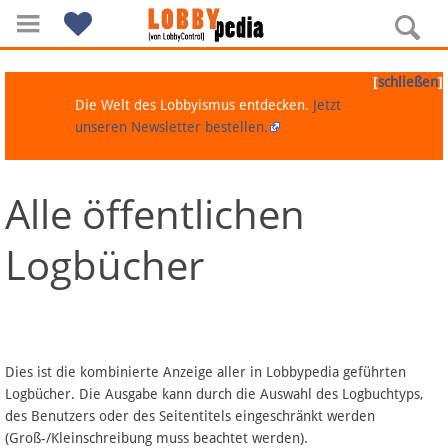
[
]
schließen
Die Welt des Lobbyismus entdecken.
Jetzt
unseren Newsletter bestellen.
Alle öffentlichen
Navigation
Logbücher
Über Lobbypedia
Inhalt A-Z
Artikel nach Kategorien
Dies ist die kombinierte Anzeige aller in Lobbypedia geführten
Logbücher. Die Ausgabe kann durch die Auswahl des Logbuchtyps,
FAQ
des Benutzers oder des Seitentitels eingeschränkt werden
(Groß-/Kleinschreibung muss beachtet werden).