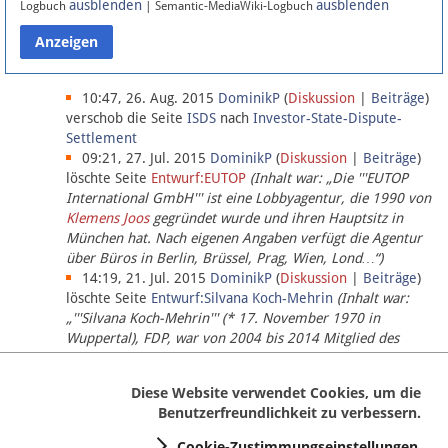
ausblenden
ausblenden
Logbuch
| Semantic-MediaWiki-Logbuch
Datenschutz
Über Lobbypedia
10:47, 26. Aug. 2015
DominikP
(
Diskussion
|
Beiträge
)
verschob die Seite
ISDS
nach
Investor-State-Dispute-
Settlement
Impressum
09:21, 27. Jul. 2015
DominikP
(
Diskussion
|
Beiträge
)
löschte Seite
Entwurf:EUTOP
(Inhalt war: „Die '''EUTOP
International GmbH''' ist eine Lobbyagentur, die 1990 von
Klemens Joos
gegründet wurde und ihren Hauptsitz in
München hat. Nach eigenen Angaben verfügt die Agentur
über Büros in Berlin, Brüssel, Prag, Wien, Lond…“)
14:19, 21. Jul. 2015
DominikP
(
Diskussion
|
Beiträge
)
löschte Seite
Entwurf:Silvana Koch-Mehrin
(Inhalt war:
„'''Silvana Koch-Mehrin''' (* 17. November 1970 in
Wuppertal), FDP, war von 2004 bis 2014 Mitglied des
Europäischen Parlaments, seit November 2014 ist sie für
die Lob…“ (einziger Bearbeiter:
DominikP
))
Diese Website verwendet Cookies, um die
Benutzerfreundlichkeit zu verbessern.
Cookie-Zustimmungseinstellungen