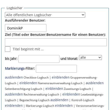
Spenden
Logbücher
Fördermitglied werden
Ausführender Benutzer:
Fehler melden
Ziel (Titel oder Benutzer:Benutzername für einen Benutzer):
Vernetzen
Titel beginnt mit …
Newsletter
bis Jahr:
und Monat:
Bluesky
Markierungs
-Filter:
ausblenden
einblenden
Facebook
Checkbox-Logbuch |
Gruppenverwaltung-
einblenden
ausblenden
Logbuch |
Namensraumverwaltung-Logbuch |
einblenden
Instagram
Seitenberechtigung-Logbuch |
Zuweisungs-Logbuch |
ausblenden
einblenden
Rechteverwaltung-Logbuch |
Lesebestätigungs-
ausblenden
Logbuch | Begutachtung-Logbuch
| Kontroll-Logbuch
einblenden
einblenden
| Markierungs-Logbuch
| Versionsmarkierungs-
Anmelden