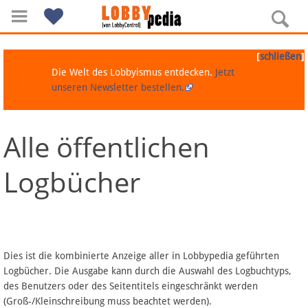
[
]
schließen
Die Welt des Lobbyismus entdecken.
Jetzt
unseren Newsletter bestellen.
Alle öffentlichen
Navigation
Logbücher
Über Lobbypedia
Inhalt A-Z
Artikel nach Kategorien
Dies ist die kombinierte Anzeige aller in Lobbypedia geführten
Logbücher. Die Ausgabe kann durch die Auswahl des Logbuchtyps,
FAQ
des Benutzers oder des Seitentitels eingeschränkt werden
(Groß-/Kleinschreibung muss beachtet werden).