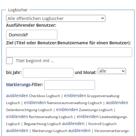
Spenden
Logbücher
Fördermitglied werden
Ausführender Benutzer:
Fehler melden
Ziel (Titel oder Benutzer:Benutzername für einen Benutzer):
Vernetzen
Titel beginnt mit …
Newsletter
bis Jahr:
und Monat:
Bluesky
Markierungs
-Filter:
ausblenden
einblenden
Facebook
Checkbox-Logbuch |
Gruppenverwaltung-
einblenden
ausblenden
Logbuch |
Namensraumverwaltung-Logbuch |
einblenden
Instagram
Seitenberechtigung-Logbuch |
Zuweisungs-Logbuch |
einblenden
einblenden
Rechteverwaltung-Logbuch |
Lesebestätigungs-
ausblenden
Logbuch | Begutachtung-Logbuch
| Kontroll-Logbuch
ausblenden
ausblenden
| Markierungs-Logbuch
| Versionsmarkierungs-
Anmelden