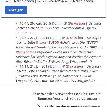
ausblenden
ausblenden
Logbuch
| Semantic-MediaWiki-Logbuch
Datenschutz
Über Lobbypedia
10:47, 26. Aug. 2015
DominikP
(
Diskussion
|
Beiträge
)
verschob die Seite
ISDS
nach
Investor-State-Dispute-
Settlement
Impressum
09:21, 27. Jul. 2015
DominikP
(
Diskussion
|
Beiträge
)
löschte Seite
Entwurf:EUTOP
(Inhalt war: „Die '''EUTOP
International GmbH''' ist eine Lobbyagentur, die 1990 von
Klemens Joos
gegründet wurde und ihren Hauptsitz in
München hat. Nach eigenen Angaben verfügt die Agentur
über Büros in Berlin, Brüssel, Prag, Wien, Lond…“)
14:19, 21. Jul. 2015
DominikP
(
Diskussion
|
Beiträge
)
löschte Seite
Entwurf:Silvana Koch-Mehrin
(Inhalt war:
„'''Silvana Koch-Mehrin''' (* 17. November 1970 in
Wuppertal), FDP, war von 2004 bis 2014 Mitglied des
Europäischen Parlaments, seit November 2014 ist sie für
die Lob…“ (einziger Bearbeiter:
DominikP
))
Diese Website verwendet Cookies, um die
Benutzerfreundlichkeit zu verbessern.
Cookie-Zustimmungseinstellungen