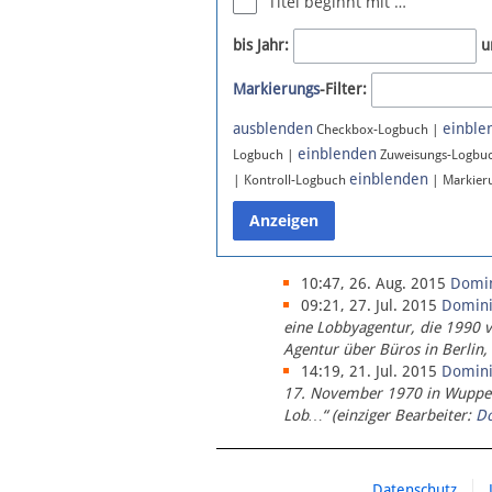
Titel beginnt mit …
Newsletter
bis Jahr:
u
Bluesky
Markierungs
-Filter:
Facebook
Instagram
ausblenden
einble
Checkbox-Logbuch |
einblenden
Logbuch |
Zuweisungs-Logbu
einblenden
| Kontroll-Logbuch
| Markier
10:47, 26. Aug. 2015
Domi
09:21, 27. Jul. 2015
Domin
eine Lobbyagentur, die 1990 
Agentur über Büros in Berlin,
14:19, 21. Jul. 2015
Domin
17. November 1970 in Wupperta
Lob…“ (einziger Bearbeiter:
D
Datenschutz