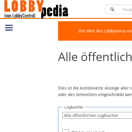
Die Welt des Lobbyismus e
Navigation
Alle öffentli
Über Lobbypedia
Inhalt A-Z
Artikel nach Kategorien
FAQ
Dies ist die kombinierte Anzeige aller
oder des Seitentitels eingeschränkt w
Spenden
Fördermitglied werden
Logbücher
Fehler melden
Vernetzen