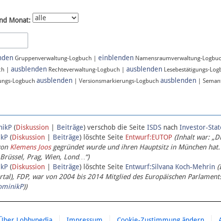
nd Monat:
nden
einblenden
Gruppenverwaltung-Logbuch |
Namensraumverwaltung-Logbu
ausblenden
ausblenden
ch |
Rechteverwaltung-Logbuch |
Lesebestätigungs-Lo
ausblenden
ausblenden
ungs-Logbuch
| Versionsmarkierungs-Logbuch
| Semant
nikP
(
Diskussion
|
Beiträge
)
verschob die Seite
ISDS
nach
Investor-Sta
ikP
(
Diskussion
|
Beiträge
)
löschte Seite
Entwurf:EUTOP
(Inhalt war: „D
von
Klemens Joos
gegründet wurde und ihren Hauptsitz in München hat.
 Brüssel, Prag, Wien, Lond…“)
ikP
(
Diskussion
|
Beiträge
)
löschte Seite
Entwurf:Silvana Koch-Mehrin
(
l), FDP, war von 2004 bis 2014 Mitglied des Europäischen Parlaments,
ominikP
))
Über Lobbypedia
Impressum
Cookie-Zustimmung ändern