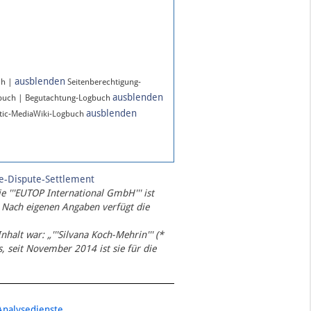
ausblenden
ch |
Seitenberechtigung-
ausblenden
gbuch | Begutachtung-Logbuch
ausblenden
ic-MediaWiki-Logbuch
te-Dispute-Settlement
ie '''EUTOP International GmbH''' ist
 Nach eigenen Angaben verfügt die
Inhalt war: „'''Silvana Koch-Mehrin''' (*
 seit November 2014 ist sie für die
Analysedienste