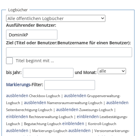
Spenden
Logbücher
Fördermitglied werden
Ausführender Benutzer:
Fehler melden
Ziel (Titel oder Benutzer:Benutzername für einen Benutzer):
Vernetzen
Titel beginnt mit …
Newsletter
bis Jahr:
und Monat:
Bluesky
Markierungs
-Filter:
ausblenden
ausblenden
Facebook
Checkbox-Logbuch |
Gruppenverwaltung-
ausblenden
ausblenden
Logbuch |
Namensraumverwaltung-Logbuch |
ausblenden
Instagram
Seitenberechtigung-Logbuch |
Zuweisungs-Logbuch |
einblenden
einblenden
Rechteverwaltung-Logbuch |
Lesebestätigungs-
einblenden
Logbuch | Begutachtung-Logbuch
| Kontroll-Logbuch
ausblenden
ausblenden
| Markierungs-Logbuch
| Versionsmarkierungs-
Anmelden