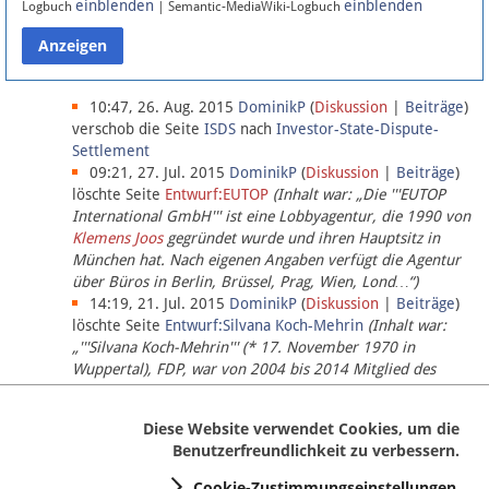
einblenden
einblenden
Logbuch
| Semantic-MediaWiki-Logbuch
Datenschutz
Über Lobbypedia
10:47, 26. Aug. 2015
DominikP
(
Diskussion
|
Beiträge
)
verschob die Seite
ISDS
nach
Investor-State-Dispute-
Settlement
Impressum
09:21, 27. Jul. 2015
DominikP
(
Diskussion
|
Beiträge
)
löschte Seite
Entwurf:EUTOP
(Inhalt war: „Die '''EUTOP
International GmbH''' ist eine Lobbyagentur, die 1990 von
Klemens Joos
gegründet wurde und ihren Hauptsitz in
München hat. Nach eigenen Angaben verfügt die Agentur
über Büros in Berlin, Brüssel, Prag, Wien, Lond…“)
14:19, 21. Jul. 2015
DominikP
(
Diskussion
|
Beiträge
)
löschte Seite
Entwurf:Silvana Koch-Mehrin
(Inhalt war:
„'''Silvana Koch-Mehrin''' (* 17. November 1970 in
Wuppertal), FDP, war von 2004 bis 2014 Mitglied des
Europäischen Parlaments, seit November 2014 ist sie für
die Lob…“ (einziger Bearbeiter:
DominikP
))
Diese Website verwendet Cookies, um die
Benutzerfreundlichkeit zu verbessern.
Cookie-Zustimmungseinstellungen