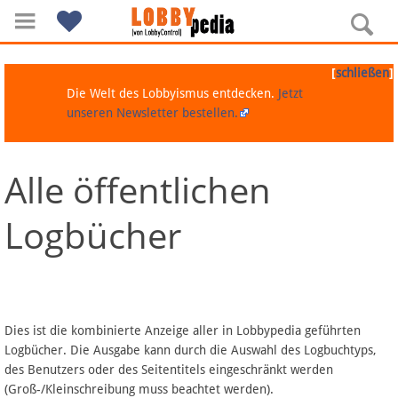
[
]
schließen
Die Welt des Lobbyismus entdecken.
Jetzt
unseren Newsletter bestellen.
Alle öffentlichen
Navigation
Logbücher
Über Lobbypedia
Inhalt A-Z
Artikel nach Kategorien
Dies ist die kombinierte Anzeige aller in Lobbypedia geführten
Logbücher. Die Ausgabe kann durch die Auswahl des Logbuchtyps,
FAQ
des Benutzers oder des Seitentitels eingeschränkt werden
(Groß-/Kleinschreibung muss beachtet werden).