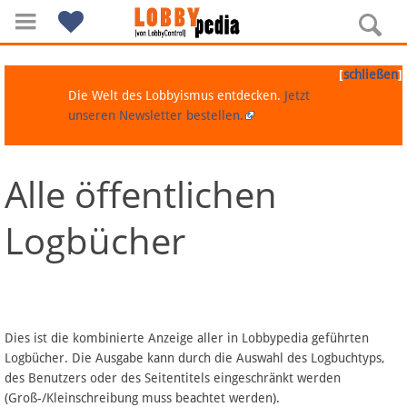
[
]
schließen
Die Welt des Lobbyismus entdecken.
Jetzt
unseren Newsletter bestellen.
Alle öffentlichen
Navigation
Logbücher
Über Lobbypedia
Inhalt A-Z
Artikel nach Kategorien
Dies ist die kombinierte Anzeige aller in Lobbypedia geführten
Logbücher. Die Ausgabe kann durch die Auswahl des Logbuchtyps,
FAQ
des Benutzers oder des Seitentitels eingeschränkt werden
(Groß-/Kleinschreibung muss beachtet werden).