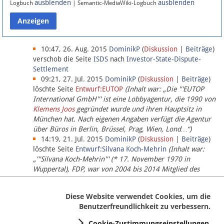
ausblenden
ausblenden
Logbuch
| Semantic-MediaWiki-Logbuch
Datenschutz
Über Lobbypedia
10:47, 26. Aug. 2015
DominikP
(
Diskussion
|
Beiträge
)
verschob die Seite
ISDS
nach
Investor-State-Dispute-
Settlement
Impressum
09:21, 27. Jul. 2015
DominikP
(
Diskussion
|
Beiträge
)
löschte Seite
Entwurf:EUTOP
(Inhalt war: „Die '''EUTOP
International GmbH''' ist eine Lobbyagentur, die 1990 von
Klemens Joos
gegründet wurde und ihren Hauptsitz in
München hat. Nach eigenen Angaben verfügt die Agentur
über Büros in Berlin, Brüssel, Prag, Wien, Lond…“)
14:19, 21. Jul. 2015
DominikP
(
Diskussion
|
Beiträge
)
löschte Seite
Entwurf:Silvana Koch-Mehrin
(Inhalt war:
„'''Silvana Koch-Mehrin''' (* 17. November 1970 in
Wuppertal), FDP, war von 2004 bis 2014 Mitglied des
Europäischen Parlaments, seit November 2014 ist sie für
die Lob…“ (einziger Bearbeiter:
DominikP
))
Diese Website verwendet Cookies, um die
Benutzerfreundlichkeit zu verbessern.
Cookie-Zustimmungseinstellungen