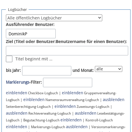
Spenden
Logbücher
Fördermitglied werden
Ausführender Benutzer:
Fehler melden
Ziel (Titel oder Benutzer:Benutzername für einen Benutzer):
Vernetzen
Titel beginnt mit …
Newsletter
bis Jahr:
und Monat:
Bluesky
Markierungs
-Filter:
einblenden
einblenden
Facebook
Checkbox-Logbuch |
Gruppenverwaltung-
einblenden
ausblenden
Logbuch |
Namensraumverwaltung-Logbuch |
einblenden
Instagram
Seitenberechtigung-Logbuch |
Zuweisungs-Logbuch |
ausblenden
ausblenden
Rechteverwaltung-Logbuch |
Lesebestätigungs-
einblenden
Logbuch | Begutachtung-Logbuch
| Kontroll-Logbuch
einblenden
ausblenden
| Markierungs-Logbuch
| Versionsmarkierungs-
Anmelden