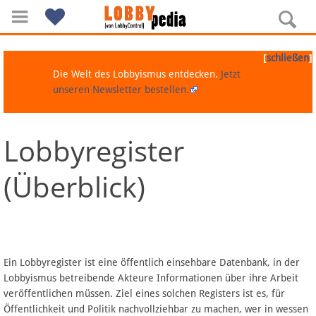
[
]
schließen
Die Welt des Lobbyismus entdecken.
Jetzt
unseren Newsletter bestellen.
Lobbyregister
Navigation
(Überblick)
Über Lobbypedia
Inhalt A-Z
Artikel nach Kategorien
Ein Lobbyregister ist eine öffentlich einsehbare Datenbank, in der
Lobbyismus betreibende Akteure Informationen über ihre Arbeit
FAQ
veröffentlichen müssen. Ziel eines solchen Registers ist es, für
Öffentlichkeit und Politik nachvollziehbar zu machen, wer in wessen