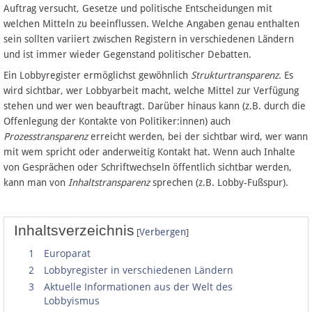
Auftrag versucht, Gesetze und politische Entscheidungen mit
Spenden
welchen Mitteln zu beeinflussen. Welche Angaben genau enthalten
sein sollten variiert zwischen Registern in verschiedenen Ländern
Fördermitglied werden
und ist immer wieder Gegenstand politischer Debatten.
Fehler melden
Ein Lobbyregister ermöglichst gewöhnlich
Strukturtransparenz
. Es
wird sichtbar, wer Lobbyarbeit macht, welche Mittel zur Verfügung
stehen und wer wen beauftragt. Darüber hinaus kann (z.B. durch die
Vernetzen
Offenlegung der Kontakte von Politiker:innen) auch
Prozesstransparenz
erreicht werden, bei der sichtbar wird, wer wann
mit wem spricht oder anderweitig Kontakt hat. Wenn auch Inhalte
Newsletter
von Gesprächen oder Schriftwechseln öffentlich sichtbar werden,
kann man von
Inhaltstransparenz
sprechen (z.B. Lobby-Fußspur).
Bluesky
Facebook
Inhaltsverzeichnis
[
]
Verbergen
1
Europarat
Instagram
2
Lobbyregister in verschiedenen Ländern
3
Aktuelle Informationen aus der Welt des
Lobbyismus
Anmelden