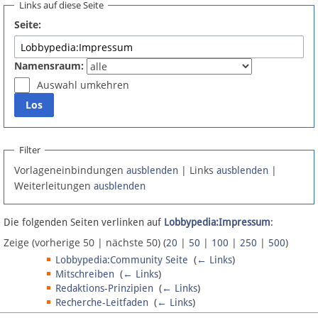
Links auf diese Seite
Spenden
Seite:
Fördermitglied werden
Namensraum:
Fehler melden
Auswahl umkehren
Vernetzen
Filter
Newsletter
Vorlageneinbindungen
| Links
|
ausblenden
ausblenden
Weiterleitungen
ausblenden
Bluesky
Die folgenden Seiten verlinken auf
Lobbypedia:Impressum
:
Facebook
Zeige (vorherige 50 | nächste 50) (
|
|
|
|
)
20
50
100
250
500
Instagram
Lobbypedia:Community Seite
‎
(
← Links
)
Mitschreiben
‎
(
← Links
)
Redaktions-Prinzipien
‎
(
← Links
)
Recherche-Leitfaden
‎
(
← Links
)
Anmelden
Fehler melden
‎
(
← Links
)