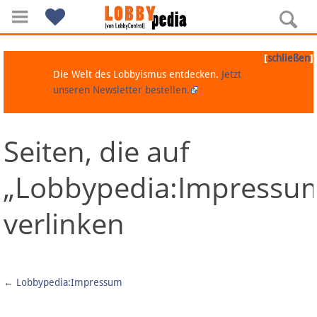
[
]
schließen
Die Welt des Lobbyismus entdecken.
Jetzt
unseren Newsletter bestellen.
Seiten, die auf
Navigation
„Lobbypedia:Impressu
Über Lobbypedia
verlinken
Inhalt A-Z
Artikel nach Kategorien
←
Lobbypedia:Impressum
FAQ