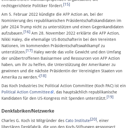
[15]
rechtsgerichtete Politiker fördert.
Am 5. Februar 2022 kündigte die AFP Action an, bei der
Nominierung des republikanischen Präsidentschaftskandidaten im
Jahr 2024 Trump nicht zu unterstützen und einen Gegenkandidaten
[16]
aufzubauen.
Am 28. November 2022 erklärte die AFP Action,
Nikki Haley, die ehemalige US-Botschafterin bei den Vereinten
Nationen, im kommenden Präsidentschaftswahlkampf zu
[17]
unterstützen.
Haley werde das volle Gewicht und den Umfang
der unübertroffenen Basisarmee und Ressourcen von AFP Action
haben, um ihr zu helfen, die Unterstützung der Amerikaner zu
gewinnen und die nächste Präsidentin der Vereinigten Staaten von
[18]
Amerika zu werden.“
Das Koch Industries Inc Political Action Committee (Koch PAC) ist ein
Political Action Committee
, das hauptsächlich republikanische
[19]
Kandidaten für den US-Kongress mit Spenden unterstützt.
Denkfabriken/Netzwerke
[20]
Charles G. Koch ist Mitgründer des
Cato Institute
, einer
libertären Denkfabrik, die von den Koch-Stiftungen gesponsert