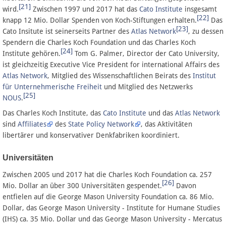
[21]
wird.
Zwischen 1997 und 2017 hat das
Cato Institute
insgesamt
[22]
knapp 12 Mio. Dollar Spenden von Koch-Stiftungen erhalten.
Das
[23]
Cato Insitute ist seinerseits Partner des
Atlas Network
, zu dessen
Spendern die Charles Koch Foundation und das Charles Koch
[24]
Institute gehören.
Tom G. Palmer, Director der Cato University,
ist gleichzeitig Executive Vice President for international Affairs des
Atlas Network
, Mitglied des Wissenschaftlichen Beirats des
Institut
für Unternehmerische Freiheit
und Mitglied des Netzwerks
[25]
NOUS
.
Das Charles Koch Institute, das
Cato Institute
und das
Atlas Network
sind
Affiliates
des
State Policy Network
, das Aktivitäten
libertärer und konservativer Denkfabriken koordiniert.
Universitäten
Zwischen 2005 und 2017 hat die Charles Koch Foundation ca. 257
[26]
Mio. Dollar an über 300 Universitäten gespendet.
Davon
entfielen auf die George Mason University Foundation ca. 86 Mio.
Dollar, das George Mason University - Institute for Humane Studies
(IHS) ca. 35 Mio. Dollar und das George Mason University - Mercatus