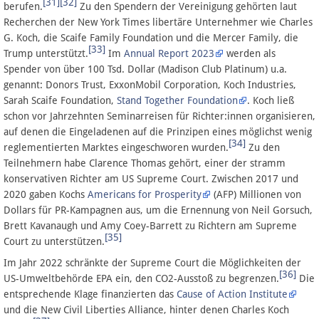
[31]
[32]
berufen.
Zu den Spendern der Vereinigung gehörten laut
Recherchen der New York Times libertäre Unternehmer wie Charles
G. Koch, die Scaife Family Foundation und die Mercer Family, die
[33]
Trump unterstützt.
Im
Annual Report 2023
werden als
Spender von über 100 Tsd. Dollar (Madison Club Platinum) u.a.
genannt: Donors Trust, ExxonMobil Corporation, Koch Industries,
Sarah Scaife Foundation,
Stand Together Foundation
. Koch ließ
schon vor Jahrzehnten Seminarreisen für Richter:innen organisieren,
auf denen die Eingeladenen auf die Prinzipen eines möglichst wenig
[34]
reglementierten Marktes eingeschworen wurden.
Zu den
Teilnehmern habe Clarence Thomas gehört, einer der stramm
konservativen Richter am US Supreme Court. Zwischen 2017 und
2020 gaben Kochs
Americans for Prosperity
(AFP) Millionen von
Dollars für PR-Kampagnen aus, um die Ernennung von Neil Gorsuch,
Brett Kavanaugh und Amy Coey-Barrett zu Richtern am Supreme
[35]
Court zu unterstützen.
Im Jahr 2022 schränkte der Supreme Court die Möglichkeiten der
[36]
US-Umweltbehörde EPA ein, den CO2-Ausstoß zu begrenzen.
Die
entsprechende Klage finanzierten das
Cause of Action Institute
und die New Civil Liberties Alliance, hinter denen Charles Koch