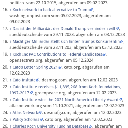
politico. vom 22.10.2015, abgerufen am 09.02.2023
,
↑
Koch network to back alternative to Trump
washingtonpost.com vom 05.02.2023, abgerufen am
09.02.2023
,
↑
Das ist der Milliardär, der Donald Trump verhindern will
sueddeutsche.de vom 29.11.2023, abgerufen am 03.12.2023
,
↑
Mächtiger Milliardär stellt sich hinter Trumps Konkurrentin
sueddeutsche.de vom 28.11.203, abgerufen am 03.12.2023
,
↑
Koch Inc PAC Contributions to Federal Candidates
opensectrets.org, abgerufen am 05.12.2024
, cato.org, abgerufen am
↑
Cato’s Letter Spring 2021
12.02.2023
, desmog.com, abgerufen am 12.02.2023
↑
Cato Insitute
↑
Cato Institute receives $11,895,268 from Koch foundations,
, greenpeace.org, abgerufen am 12.02.2023
1997-2017
,
↑
Cato Institute wins the 2021 North America Liberty Award
atlasnetwork.org vom 11.10.2021, abgerufen am 12.02.2023
, desmofg.com, abgerufen am 12.02.2023
↑
Atlas Network
, cato.org, abgerufen am 12.02.2023
↑
Policy Scholars
, abgerufen am
↑
Charles Koch University Funding Database