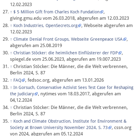
12.02.2023
,
↑
$ 5 Million Gift from Charles Koch Fundation
giving.gmu.edu vom 26.03.2018, abgerufen am 12.03.2023
, Webseite abgerufen am
↑
Koch Industries, OpenSecrets.org
12.02.2023
,
↑
Climate Denial Front Groups, Webseite Greenpeace USA
abgerufen am 25.08.2019
,
↑
Christian Stöcker: die heimlichen Einflüsterer der FDP
spiegel.de vom 25.06.2023, abgerufen am 19.007.2023
Christian Stöcker: Die Männer, die die Welt verbrennen,
↑
Berlin 2024, S. 87
, fedsoc.org, abgerufen am 13.01.2026
↑
FAQ
↑
In Gorsuch, Conservative Activist Sees Test Case for Reshaping
, nytimes vom 18.03.2017, abgerufen am
the Judiciary
04,12.2024
Christian Stöcker: Die Männer, die die Welt verbrennen,
↑
Berlin 2024, S. 87
↑
Koch and Climate Obstruction, Institute for Environment &
, cssn.org
Society at Brown University November 2024, S. 73
von 2024, abgerufen am 05.12.2024