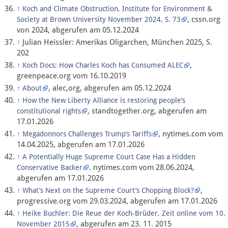
↑
Koch and Climate Obstruction, Institute for Environment &
, cssn.org
Society at Brown University November 2024, S. 73
von 2024, abgerufen am 05.12.2024
Julian Heissler: Amerikas Oligarchen, München 2025, S.
↑
202
,
↑
Koch Docs: How Charles Koch has Consumed ALEC
greenpeace.org vom 16.10.2019
, alec,org, abgerufen am 05.12.2024
↑
About
↑
How the New Liberty Alliance is restoring people’s
, standtogether.org, abgerufen am
constitutional rights
17.01.2026
, nytimes.com vom
↑
Megadonnors Challenges Trump’s Tariffs
14.04.2025, abgerufen am 17.01.2026
↑
A Potentially Huge Supreme Court Case Has a Hidden
. nytimes.com vom 28.06.2024,
Conservative Backer
abgerufen am 17.01.2026
,
↑
What’s Next on the Supreme Court’s Chopping Block?
progressive.org vom 29.03.2024, abgerufen am 17.01.2026
↑
Heike Buchler: Die Reue der Koch-Brüder, Zeit online vom 10.
, abgerufen am 23. 11. 2015
November 2015