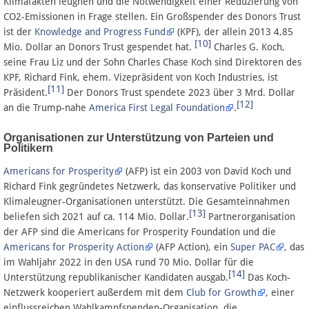
Klimafakten leugnen und die Notwendigkeit einer Reduzierung von
CO2-Emissionen in Frage stellen. Ein Großspender des Donors Trust
ist der
Knowledge and Progress Fund
(KPF), der allein 2013 4,85
[10]
Mio. Dollar an Donors Trust gespendet hat.
Charles G. Koch,
seine Frau Liz und der Sohn Charles Chase Koch sind Direktoren des
KPF, Richard Fink, ehem. Vizepräsident von Koch Industries, ist
[11]
Präsident.
Der Donors Trust spendete 2023 über 3 Mrd. Dollar
[12]
an die Trump-nahe
America First Legal Foundation
.
Organisationen zur Unterstützung von Parteien und
Politikern
Americans for Prosperity
(AFP) ist ein 2003 von David Koch und
Richard Fink gegründetes Netzwerk, das konservative Politiker und
Klimaleugner-Organisationen unterstützt. Die Gesamteinnahmen
[13]
beliefen sich 2021 auf ca. 114 Mio. Dollar.
Partnerorganisation
der AFP sind die Americans for Prosperity Foundation und die
Americans for Prosperity Action
(AFP Action), ein
Super PAC
, das
im Wahljahr 2022 in den USA rund 70 Mio. Dollar für die
[14]
Unterstützung republikanischer Kandidaten ausgab.
Das Koch-
Netzwerk kooperiert außerdem mit dem
Club for Growth
, einer
einflussreichen Wahlkampfspenden-Organisation, die