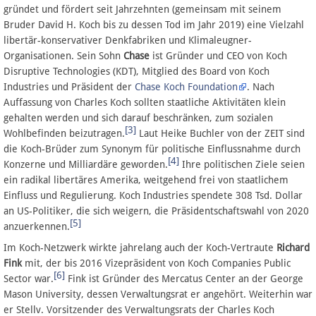
Spenden
gründet und fördert seit Jahrzehnten (gemeinsam mit seinem
Bruder David H. Koch bis zu dessen Tod im Jahr 2019) eine Vielzahl
libertär-konservativer Denkfabriken und Klimaleugner-
Fördermitglied werden
Organisationen. Sein Sohn
Chase
ist Gründer und CEO von Koch
Disruptive Technologies (KDT), Mitglied des Board von Koch
Fehler melden
Industries und Präsident der
Chase Koch Foundation
. Nach
Auffassung von Charles Koch sollten staatliche Aktivitäten klein
gehalten werden und sich darauf beschränken, zum sozialen
Vernetzen
[3]
Wohlbefinden beizutragen.
Laut Heike Buchler von der ZEIT sind
die Koch-Brüder zum Synonym für politische Einflussnahme durch
Newsletter
[4]
Konzerne und Milliardäre geworden.
Ihre politischen Ziele seien
ein radikal libertäres Amerika, weitgehend frei von staatlichem
Bluesky
Einfluss und Regulierung. Koch Industries spendete 308 Tsd. Dollar
an US-Politiker, die sich weigern, die Präsidentschaftswahl von 2020
[5]
Facebook
anzuerkennen.
Im Koch-Netzwerk wirkte jahrelang auch der Koch-Vertraute
Richard
Instagram
Fink
mit, der bis 2016 Vizepräsident von Koch Companies Public
[6]
Sector war.
Fink ist Gründer des Mercatus Center an der George
Mason University, dessen Verwaltungsrat er angehört. Weiterhin war
er Stellv. Vorsitzender des Verwaltungsrats der Charles Koch
Anmelden