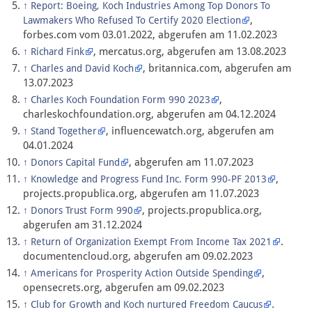
↑
Report: Boeing, Koch Industries Among Top Donors To
,
Lawmakers Who Refused To Certify 2020 Election
forbes.com vom 03.01.2022, abgerufen am 11.02.2023
, mercatus.org, abgerufen am 13.08.2023
↑
Richard Fink
, britannica.com, abgerufen am
↑
Charles and David Koch
13.07.2023
,
↑
Charles Koch Foundation Form 990 2023
charleskochfoundation.org, abgerufen am 04.12.2024
, influencewatch.org, abgerufen am
↑
Stand Together
04.01.2024
, abgerufen am 11.07.2023
↑
Donors Capital Fund
,
↑
Knowledge and Progress Fund Inc. Form 990-PF 2013
projects.propublica.org, abgerufen am 11.07.2023
, projects.propublica.org,
↑
Donors Trust Form 990
abgerufen am 31.12.2024
.
↑
Return of Organization Exempt From Income Tax 2021
documentencloud.org, abgerufen am 09.02.2023
,
↑
Americans for Prosperity Action Outside Spending
opensecrets.org, abgerufen am 09.02.2023
.
↑
Club for Growth and Koch nurtured Freedom Caucus