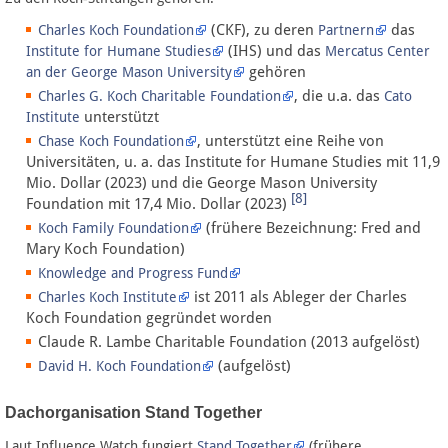
(CKF), zu deren
das
Charles Koch Foundation
Partnern
(IHS) und das
Institute for Humane Studies
Mercatus Center
gehören
an der George Mason University
, die u.a. das
Charles G. Koch Charitable Foundation
Cato
unterstützt
Institute
, unterstützt eine Reihe von
Chase Koch Foundation
Universitäten, u. a. das Institute for Humane Studies mit 11,9
Mio. Dollar (2023) und die George Mason University
[8]
Foundation mit 17,4 Mio. Dollar (2023)
(frühere Bezeichnung: Fred and
Koch Family Foundation
Mary Koch Foundation)
Knowledge and Progress Fund
ist 2011 als Ableger der Charles
Charles Koch Institute
Koch Foundation gegründet worden
Claude R. Lambe Charitable Foundation (2013 aufgelöst)
(aufgelöst)
David H. Koch Foundation
Dachorganisation Stand Together
Laut Influence Watch fungiert
Stand Together
(frühere