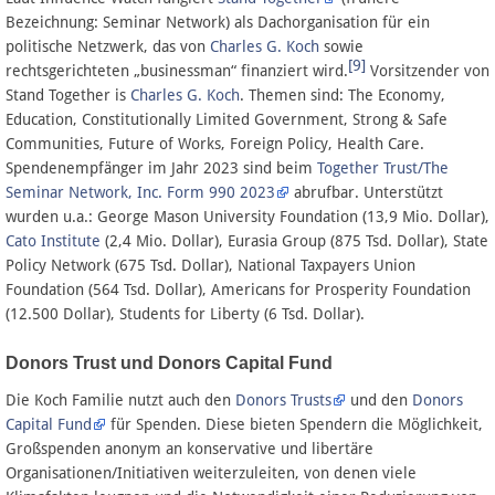
Bezeichnung: Seminar Network) als Dachorganisation für ein
politische Netzwerk, das von
Charles G. Koch
sowie
[9]
rechtsgerichteten „businessman“ finanziert wird.
Vorsitzender von
Stand Together is
Charles G. Koch
. Themen sind: The Economy,
Education, Constitutionally Limited Government, Strong & Safe
Communities, Future of Works, Foreign Policy, Health Care.
Spendenempfänger im Jahr 2023 sind beim
Together Trust/The
Seminar Network, Inc. Form 990 2023
abrufbar. Unterstützt
wurden u.a.: George Mason University Foundation (13,9 Mio. Dollar),
Cato Institute
(2,4 Mio. Dollar), Eurasia Group (875 Tsd. Dollar), State
Policy Network (675 Tsd. Dollar), National Taxpayers Union
Foundation (564 Tsd. Dollar), Americans for Prosperity Foundation
(12.500 Dollar), Students for Liberty (6 Tsd. Dollar).
Donors Trust und Donors Capital Fund
Die Koch Familie nutzt auch den
Donors Trusts
und den
Donors
Capital Fund
für Spenden. Diese bieten Spendern die Möglichkeit,
Großspenden anonym an konservative und libertäre
Organisationen/Initiativen weiterzuleiten, von denen viele