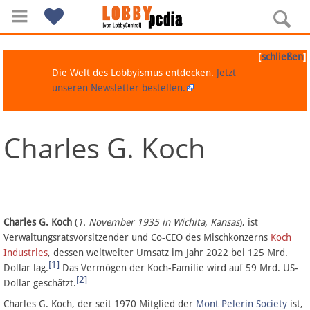
[
]
schließen
Die Welt des Lobbyismus entdecken.
Jetzt
unseren Newsletter bestellen.
Charles G. Koch
Navigation
Über Lobbypedia
Inhalt A-Z
Charles G. Koch
(
1. November 1935 in Wichita, Kansas
), ist
Verwaltungsratsvorsitzender und Co-CEO des Mischkonzerns
Koch
Industries
, dessen weltweiter Umsatz im Jahr 2022 bei 125 Mrd.
Artikel nach Kategorien
[1]
Dollar lag.
Das Vermögen der Koch-Familie wird auf 59 Mrd. US-
[2]
Dollar geschätzt.
FAQ
Charles G. Koch, der seit 1970 Mitglied der
Mont Pelerin Society
ist,