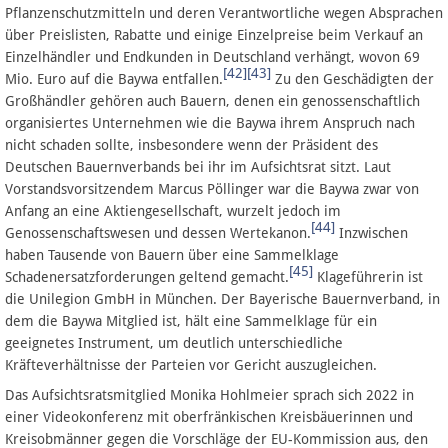
Pflanzenschutzmitteln und deren Verantwortliche wegen Absprachen
über Preislisten, Rabatte und einige Einzelpreise beim Verkauf an
Einzelhändler und Endkunden in Deutschland verhängt, wovon 69
[42]
[43]
Mio. Euro auf die Baywa entfallen.
Zu den Geschädigten der
Großhändler gehören auch Bauern, denen ein genossenschaftlich
organisiertes Unternehmen wie die Baywa ihrem Anspruch nach
nicht schaden sollte, insbesondere wenn der Präsident des
Deutschen Bauernverbands bei ihr im Aufsichtsrat sitzt. Laut
Vorstandsvorsitzendem Marcus Pöllinger war die Baywa zwar von
Anfang an eine Aktiengesellschaft, wurzelt jedoch im
[44]
Genossenschaftswesen und dessen Wertekanon.
Inzwischen
haben Tausende von Bauern über eine Sammelklage
[45]
Schadenersatzforderungen geltend gemacht.
Klageführerin ist
die Unilegion GmbH in München. Der Bayerische Bauernverband, in
dem die Baywa Mitglied ist, hält eine Sammelklage für ein
geeignetes Instrument, um deutlich unterschiedliche
Kräfteverhältnisse der Parteien vor Gericht auszugleichen.
Das Aufsichtsratsmitglied Monika Hohlmeier sprach sich 2022 in
einer Videokonferenz mit oberfränkischen Kreisbäuerinnen und
Kreisobmänner gegen die Vorschläge der EU-Kommission aus, den