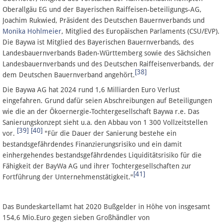
Oberallgäu EG und der Bayerischen Raiffeisen-beteiligungs-AG,
Joachim Rukwied, Präsident des Deutschen Bauernverbands und
Monika Hohlmeier
, Mitglied des Europäischen Parlaments (CSU/EVP).
Die Baywa ist Mitglied des Bayerischen Bauernverbands, des
Landesbauernverbands Baden-Württemberg sowie des Sächsichen
Landesbauernverbands und des Deutschen Raiffeisenverbands, der
[38]
dem Deutschen Bauernverband angehört.
Die Baywa AG hat 2024 rund 1,6 Milliarden Euro Verlust
eingefahren. Grund dafür seien Abschreibungen auf Beteiligungen
wie die an der Ökoernergie-Tochtergesellschaft Baywa r.e. Das
Sanierungskonzept sieht u.a. den Abbau von 1 300 Vollzeitstellen
[39]
[40]
vor.
"Für die Dauer der Sanierung bestehe ein
bestandsgefährdendes Finanzierungsrisiko und ein damit
einhergehendes bestandsgefährdendes Liquiditätsrisiko für die
Fähigkeit der BayWa AG und ihrer Tochtergesellschaften zur
[41]
Fortführung der Unternehmenstätigkeit."
Das Bundeskartellamt hat 2020 Bußgelder in Höhe von insgesamt
154,6 Mio.Euro gegen sieben Großhändler von