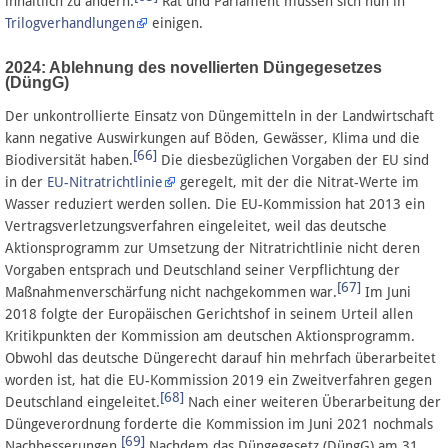
inhaltlich zu ändern.
Rat und Parlament müssen sich nun in
Trilogverhandlungen
einigen.
2024: Ablehnung des novellierten Düngegesetzes
(DüngG)
Der unkontrollierte Einsatz von Düngemitteln in der Landwirtschaft
kann negative Auswirkungen auf Böden, Gewässer, Klima und die
[66]
Biodiversität haben.
Die diesbezüglichen Vorgaben der EU sind
in der
EU-Nitratrichtlinie
geregelt, mit der die Nitrat-Werte im
Wasser reduziert werden sollen. Die EU-Kommission hat 2013 ein
Vertragsverletzungsverfahren eingeleitet, weil das deutsche
Aktionsprogramm zur Umsetzung der Nitratrichtlinie nicht deren
Vorgaben entsprach und Deutschland seiner Verpflichtung der
[67]
Maßnahmenverschärfung nicht nachgekommen war.
Im Juni
2018 folgte der Europäischen Gerichtshof in seinem Urteil allen
Kritikpunkten der Kommission am deutschen Aktionsprogramm.
Obwohl das deutsche Düngerecht darauf hin mehrfach überarbeitet
worden ist, hat die EU-Kommission 2019 ein Zweitverfahren gegen
[68]
Deutschland eingeleitet.
Nach einer weiteren Überarbeitung der
Düngeverordnung forderte die Kommission im Juni 2021 nochmals
[69]
Nachbesserungen.
Nachdem das Düngegesetz (DüngG) am 31.