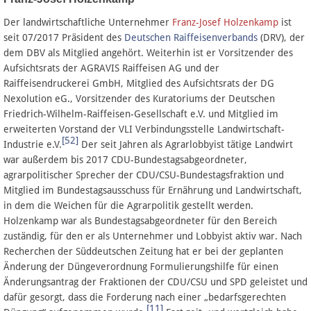
Der landwirtschaftliche Unternehmer
Franz-Josef Holzenkamp
ist
seit 07/2017 Präsident des
Deutschen Raiffeisenverbands
(DRV), der
dem DBV als Mitglied angehört. Weiterhin ist er Vorsitzender des
Aufsichtsrats der AGRAVIS Raiffeisen AG und der
Raiffeisendruckerei GmbH, Mitglied des Aufsichtsrats der DG
Nexolution eG., Vorsitzender des Kuratoriums der Deutschen
Friedrich-Wilhelm-Raiffeisen-Gesellschaft e.V. und Mitglied im
erweiterten Vorstand der VLI Verbindungsstelle Landwirtschaft-
[52]
Industrie e.V.
Der seit Jahren als Agrarlobbyist tätige Landwirt
war außerdem bis 2017 CDU-Bundestagsabgeordneter,
agrarpolitischer Sprecher der CDU/CSU-Bundestagsfraktion und
Mitglied im Bundestagsausschuss für Ernährung und Landwirtschaft,
in dem die Weichen für die Agrarpolitik gestellt werden.
Holzenkamp war als Bundestagsabgeordneter für den Bereich
zuständig, für den er als Unternehmer und Lobbyist aktiv war. Nach
Recherchen der Süddeutschen Zeitung hat er bei der geplanten
Änderung der Düngeverordnung Formulierungshilfe für einen
Änderungsantrag der Fraktionen der CDU/CSU und SPD geleistet und
dafür gesorgt, dass die Forderung nach einer „bedarfsgerechten
[11]