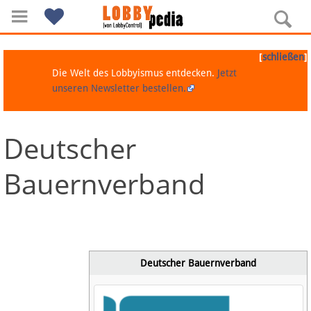
[
]
schließen
Die Welt des Lobbyismus entdecken.
Jetzt
unseren Newsletter bestellen.
Deutscher
Navigation
Bauernverband
Über Lobbypedia
Inhalt A-Z
Artikel nach Kategorien
Deutscher Bauernverband
FAQ