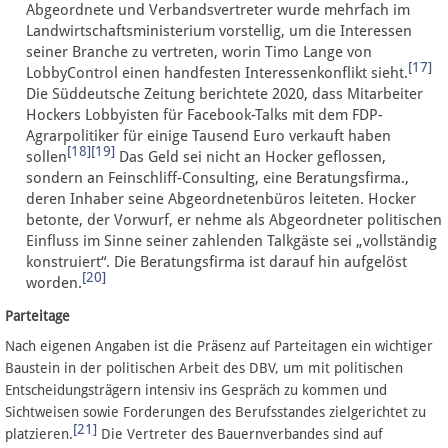
Abgeordnete und Verbandsvertreter wurde mehrfach im
Landwirtschaftsministerium vorstellig, um die Interessen
seiner Branche zu vertreten, worin Timo Lange von
[17]
LobbyControl einen handfesten Interessenkonflikt sieht.
Die Süddeutsche Zeitung berichtete 2020, dass Mitarbeiter
Hockers Lobbyisten für Facebook-Talks mit dem FDP-
Agrarpolitiker für einige Tausend Euro verkauft haben
[18]
[19]
sollen
Das Geld sei nicht an Hocker geflossen,
sondern an Feinschliff-Consulting, eine Beratungsfirma.,
deren Inhaber seine Abgeordnetenbüros leiteten. Hocker
betonte, der Vorwurf, er nehme als Abgeordneter politischen
Einfluss im Sinne seiner zahlenden Talkgäste sei „vollständig
konstruiert“. Die Beratungsfirma ist darauf hin aufgelöst
[20]
worden.
Parteitage
Nach eigenen Angaben ist die Präsenz auf Parteitagen ein wichtiger
Baustein in der politischen Arbeit des DBV, um mit politischen
Entscheidungsträgern intensiv ins Gespräch zu kommen und
Sichtweisen sowie Forderungen des Berufsstandes zielgerichtet zu
[21]
platzieren.
Die Vertreter des Bauernverbandes sind auf