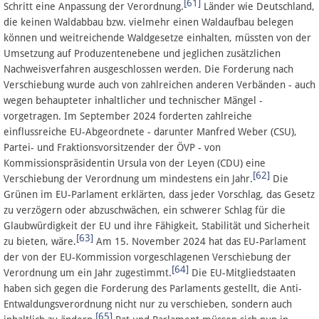
[61]
Schritt eine Anpassung der Verordnung.
Länder wie Deutschland,
die keinen Waldabbau bzw. vielmehr einen Waldaufbau belegen
können und weitreichende Waldgesetze einhalten, müssten von der
Umsetzung auf Produzentenebene und jeglichen zusätzlichen
Nachweisverfahren ausgeschlossen werden. Die Forderung nach
Verschiebung wurde auch von zahlreichen anderen Verbänden - auch
wegen behaupteter inhaltlicher und technischer Mängel -
vorgetragen. Im September 2024 forderten zahlreiche
einflussreiche EU-Abgeordnete - darunter Manfred Weber (CSU),
Partei- und Fraktionsvorsitzender der ÖVP - von
Kommissionspräsidentin Ursula von der Leyen (CDU) eine
[62]
Verschiebung der Verordnung um mindestens ein Jahr.
Die
Grünen im EU-Parlament erklärten, dass jeder Vorschlag, das Gesetz
zu verzögern oder abzuschwächen, ein schwerer Schlag für die
Glaubwürdigkeit der EU und ihre Fähigkeit, Stabilität und Sicherheit
[63]
zu bieten, wäre.
Am 15. November 2024 hat das EU-Parlament
der von der EU-Kommission vorgeschlagenen Verschiebung der
[64]
Verordnung um ein Jahr zugestimmt.
Die EU-Mitgliedstaaten
haben sich gegen die Forderung des Parlaments gestellt, die Anti-
Entwaldungsverordnung nicht nur zu verschieben, sondern auch
[65]