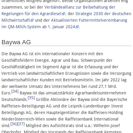
ordentliches Mitglied angehört. Beide Organisationen arbeiten eng
zusammen, so bei der
Verbändeallianz zur Beibehaltung der
Regelungen für den Agrardiesel
, der
Strategie 2030 der deutschen
Milchwirtschaft
und der
Aktualisierten Futtermittelvereinbarung
im QM-Milch-System ab 1. Januar 2024
.
Baywa AG
Die Baywa AG ist ein internationaler Konzern mit den
Geschäftsfeldern Energie, Agrar und Bau. Schwerpunkt der
Geschäftstätigkeit im Segment Agrar ist die Erfassung und der
Vertrieb von landwirtschaftlichen Erzeugnissen sowie die Versorgung
landwirtschaftlicher Kunden mit Betriebsmitteln. Im Jahr 2022 lag
der weltweite Umsatz des Unternehmens bei rund 27,1 Mrd.
[34]
Euro.
Baywa ist das umsatzstärkste Agrarhandelsunternehmen
[35]
Deutschlands.
Größte Aktionäre der Baywa sind die Bayerische
Raiffeisen-Beteiligungs AG und die Leipnik-Lundenburger Invest
Beteiligungs AG, deren Haupteigentümer die Raiffeisen-Holding
Niederösterreich-Wien sowie die Raiffeisenbank International
[36]
[37]
sind.
Mitglied des Aufsichtsrats sind u.a.: Wilhelm-Josef
Oberhofer, Mitglied des Vorstands der Raiffeisenbank Kempten