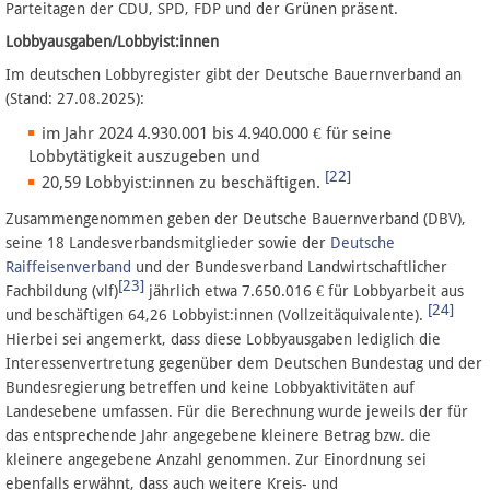
Parteitagen der CDU, SPD, FDP und der Grünen präsent.
Lobbyausgaben/Lobbyist:innen
Im deutschen Lobbyregister gibt der Deutsche Bauernverband an
(Stand: 27.08.2025):
im Jahr 2024 4.930.001 bis 4.940.000 € für seine
Lobbytätigkeit auszugeben und
[22]
20,59 Lobbyist:innen zu beschäftigen.
Zusammengenommen geben der Deutsche Bauernverband (DBV),
seine 18 Landesverbandsmitglieder sowie der
Deutsche
Raiffeisenverband
und der Bundesverband Landwirtschaftlicher
[23]
Fachbildung (vlf)
jährlich etwa 7.650.016 € für Lobbyarbeit aus
[24]
und beschäftigen 64,26 Lobbyist:innen (Vollzeitäquivalente).
Hierbei sei angemerkt, dass diese Lobbyausgaben lediglich die
Interessenvertretung gegenüber dem Deutschen Bundestag und der
Bundesregierung betreffen und keine Lobbyaktivitäten auf
Landesebene umfassen. Für die Berechnung wurde jeweils der für
das entsprechende Jahr angegebene kleinere Betrag bzw. die
kleinere angegebene Anzahl genommen. Zur Einordnung sei
ebenfalls erwähnt, dass auch weitere Kreis- und