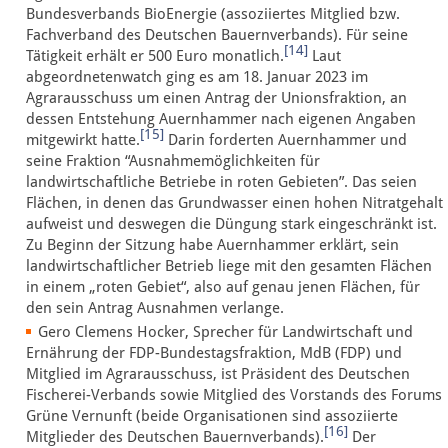
Bundesverbands BioEnergie (assoziiertes Mitglied bzw.
Fachverband des Deutschen Bauernverbands). Für seine
[14]
Tätigkeit erhält er 500 Euro monatlich.
Laut
abgeordnetenwatch ging es am 18. Januar 2023 im
Agrarausschuss um einen Antrag der Unionsfraktion, an
dessen Entstehung Auernhammer nach eigenen Angaben
[15]
mitgewirkt hatte.
Darin forderten Auernhammer und
seine Fraktion “Ausnahmemöglichkeiten für
landwirtschaftliche Betriebe in roten Gebieten”. Das seien
Flächen, in denen das Grundwasser einen hohen Nitratgehalt
aufweist und deswegen die Düngung stark eingeschränkt ist.
Zu Beginn der Sitzung habe Auernhammer erklärt, sein
landwirtschaftlicher Betrieb liege mit den gesamten Flächen
in einem „roten Gebiet“, also auf genau jenen Flächen, für
den sein Antrag Ausnahmen verlange.
Gero Clemens Hocker, Sprecher für Landwirtschaft und
Ernährung der FDP-Bundestagsfraktion, MdB (FDP) und
Mitglied im Agrarausschuss, ist Präsident des Deutschen
Fischerei-Verbands sowie Mitglied des Vorstands des Forums
Grüne Vernunft (beide Organisationen sind assoziierte
[16]
Mitglieder des Deutschen Bauernverbands).
Der