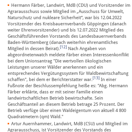
Hermann Färber, Landwirt, MdB (CDU) und Vorsitzender im
Agrarausschuss sowie Mitglied im „Ausschuss für Umwelt,
Naturschutz und nukleare Sicherheit“, war bis 12.04.2022
Vorsitzender des Kreisbauernverbands Göppingen (danach
weiter Ehrenvorsitzender) und bis 12.07.2022 Mitglied des
Geschäftsführenden Vorstands des Landesbauernverbands
Baden-Württemberg (danach weiterhin ehrenamtliches
[12]
Mitglied in dessen Beirat).
Nach Angaben von
abgeordnetenwatch meldete Färber einen Interessenkonflikt
bei dem Unionsantrag "Die wertvollen ökologischen
Leistungen unserer Wälder anerkennen und ein
entsprechendes Vergütungssystem für Waldbewirtschaftung
[13]
schaffen", bei dem er Berichterstatter war.
In einer
Fußnote der Beschlussempfehlung heiße es: "Abg. Hermann
Färber erklärte, dass er mit seiner Familie einen
landwirtschaftlichen Betrieb bewirtschafte. Sein
Geschäftsanteil an diesem Betrieb betrage 25 Prozent. Der
Betrieb verfüge über einen Waldeigentum von aktuell 4 800
Quadratmetern (qm) Wald."
Artur Auernhammer, Landwirt, MdB (CSU) und Mitglied im
Agrarausschuss, ist Vorsitzender des Vorstands des