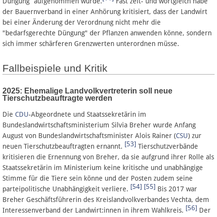
Düngung“ aufgenommen wurde.
Fast zeit- und wortgleich habe
der Bauernverband in einer Anhörung kritisiert, dass der Landwirt
bei einer Änderung der Verordnung nicht mehr die
"bedarfsgerechte Düngung" der Pflanzen anwenden könne, sondern
sich immer schärferen Grenzwerten unterordnen müsse.
Fallbeispiele und Kritik
2025: Ehemalige Landvolkvertreterin soll neue
Tierschutzbeauftragte werden
Die
CDU
-Abgeordnete und Staatssekretärin im
Bundeslandwirtschaftsministerium Silvia Breher wurde Anfang
August von Bundeslandwirtschaftsminister Alois Rainer (
CSU
) zur
[53]
neuen Tierschutzbeauftragten ernannt.
Tierschutzverbände
kritisieren die Ernennung von Breher, da sie aufgrund ihrer Rolle als
Staatssekretärin im Ministerium keine kritische und unabhängige
Stimme für die Tiere sein könne und der Posten zudem seine
[54]
[55]
parteipolitische Unabhängigkeit verliere.
Bis 2017 war
Breher Geschäftsführerin des Kreislandvolkverbandes Vechta, dem
[56]
Interessenverband der Landwirt:innen in ihrem Wahlkreis.
Der