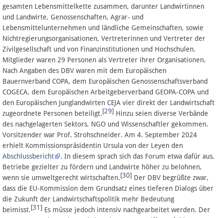
gesamten Lebensmittelkette zusammen, darunter Landwirtinnen
und Landwirte, Genossenschaften, Agrar- und
Lebensmittelunternehmen und ländliche Gemeinschaften, sowie
Nichtregierungsorganisationen, Vertreterinnen und Vertreter der
Zivilgesellschaft und von Finanzinstitutionen und Hochschulen.
Mitglieder waren 29 Personen als Vertreter ihrer Organisationen.
Nach Angaben des DBV waren mit dem Europäischen
Bauernverband COPA, dem Europäischen Genossenschaftsverband
COGECA, dem Europäischen Arbeitgeberverband GEOPA-COPA und
den Europäischen Junglandwirten CEJA vier direkt der Landwirtschaft
[29]
zugeordnete Personen beteiligt.
Hinzu seien diverse Verbände
des nachgelagerten Sektors, NGO und Wissenschaftler gekommen.
Vorsitzender war Prof. Strohschneider. Am 4. September 2024
erhielt Kommissionspräsidentin Ursula von der Leyen den
Abschlussbericht
. In diesem sprach sich das Forum etwa dafür aus,
Betriebe gezielter zu fördern und Landwirte höher zu belohnen,
[30]
wenn sie umweltgerecht wirtschaften.
Der DBV begrüßte zwar,
dass die EU-Kommission dem Grundsatz eines tieferen Dialogs über
die Zukunft der Landwirtschaftspolitik mehr Bedeutung
[31]
beimisst.
Es müsse jedoch intensiv nachgearbeitet werden. Der