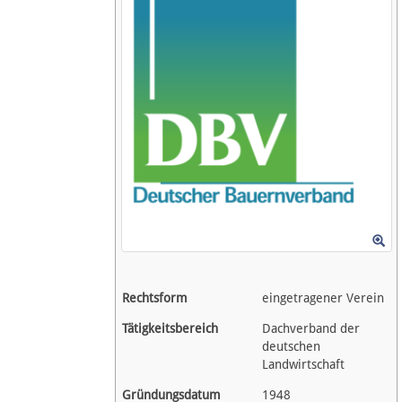
Spenden
Fördermitglied werden
Fehler melden
Vernetzen
Newsletter
Bluesky
Facebook
Rechtsform
eingetragener Verein
Instagram
Tätigkeitsbereich
Dachverband der
deutschen
Landwirtschaft
Gründungsdatum
1948
Anmelden