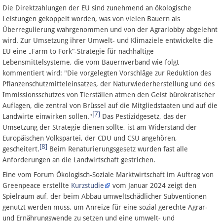
Die Direktzahlungen der EU sind zunehmend an ökologische
Leistungen gekoppelt worden, was von vielen Bauern als
Überregulierung wahrgenommen und von der Agrarlobby abgelehnt
wird. Zur Umsetzung ihrer Umwelt- und Klimaziele entwickelte die
EU eine „Farm to Fork“-Strategie für nachhaltige
Lebensmittelsysteme, die vom Bauernverband wie folgt
kommentiert wird: "Die vorgelegten Vorschläge zur Reduktion des
Pflanzenschutzmitteleinsatzes, der Naturwiederherstellung und des
Immissionsschutzes von Tierställen atmen den Geist bürokratischer
Auflagen, die zentral von Brüssel auf die Mitgliedstaaten und auf die
[7]
Landwirte einwirken sollen."
Das Pestizidgesetz, das der
Umsetzung der Strategie dienen sollte, ist am Widerstand der
Europäischen Volkspartei, der CDU und CSU angehören,
[8]
gescheitert.
Beim Renaturierungsgesetz wurden fast alle
Anforderungen an die Landwirtschaft gestrichen.
Eine vom Forum Ökologisch-Soziale Marktwirtschaft im Auftrag von
Greenpeace erstellte
Kurzstudie
vom Januar 2024 zeigt den
Spielraum auf, der beim Abbau umweltschädlicher Subventionen
genutzt werden muss, um Anreize für eine sozial gerechte Agrar-
und Ernährungswende zu setzen und eine umwelt- und