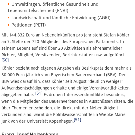
Umweltfragen, öffentliche Gesundheit und
Lebensmittelsicherheit (ENVI)
Landwirtschaft und ländliche Entwicklung (AGRI)
Petitionen (PETI)
Mit 144.832 Euro an Nebeneinkünften pro Jahr steht Stefan Köhler
an 7. Stelle der 720 Mitglieder des Europäischen Parlaments. In
seinem Lebenslauf sind über 20 Aktivitäten als ehrenamtlicher
Richter, Mitglied, Vorsitzender, Berichterstatter usw. aufgeführt.
[50]
Köhler bezieht nach eigenen Angaben als Bezirkspräsident mehr als
50.000 Euro jährlich vom Bayerischen Bauernverband (BBV). Der
BBV wies darauf hin, dass Köhler seit August "deutlich weniger"
Aufwandsentschädigungen erhalte und einige Verantwortlichkeiten
[51]
abgegeben habe.
Es drohen Interessenskonflikte besonders,
wenn die Mitglieder des Bauernverbandes in Ausschüssen sitzen, die
über Themen entscheiden, die direkt mit der Nebentätigkeit
verbunden sind, warnt die Politikwissenschaftlerin Wiebke Marie
[51]
Junk von der Universität Kopenhagen.
Franz-Josef Holzenkamp