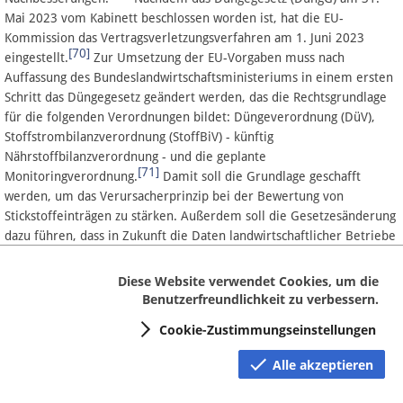
Mai 2023 vom Kabinett beschlossen worden ist, hat die EU-
Kommission das Vertragsverletzungsverfahren am 1. Juni 2023
[70]
eingestellt.
Zur Umsetzung der EU-Vorgaben muss nach
Auffassung des Bundeslandwirtschaftsministeriums in einem ersten
Schritt das Düngegesetz geändert werden, das die Rechtsgrundlage
für die folgenden Verordnungen bildet: Düngeverordnung (DüV),
Stoffstrombilanzverordnung (StoffBiV) - künftig
Nährstoffbilanzverordnung - und die geplante
[71]
Monitoringverordnung.
Damit soll die Grundlage geschafft
werden, um das Verursacherprinzip bei der Bewertung von
Stickstoffeinträgen zu stärken. Außerdem soll die Gesetzesänderung
dazu führen, dass in Zukunft die Daten landwirtschaftlicher Betriebe
über ihre Düngepraxis im Rahmen einer Monitoringverordnung
nachvollzogen und bewertet werden können.
Diese Website verwendet Cookies, um die
Benutzerfreundlichkeit zu verbessern.
Die Änderung des DüngG ist am 6. Juni 2024 mit den Stimmen der
Fraktionen SPD, Bündnis 90/Die Grünen und FDP und gegen die
Cookie-Zustimmungseinstellungen
Stimmen der Fraktionen der CDU/CSU und AfD bei Stimmenthaltung
[72]
der Gruppe Die Linke angenommen werden.
Der
Alle akzeptieren
Hauptstreitpunkt bei der Änderung des Gesetzes ist die
verpflichtende belegbasierte Bilanzierung der Nährstoffflüsse eines