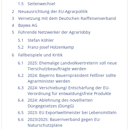
1.5
Seitenwechsel
2
Neuausrichtung der EU-Agrarpolitik
3
Vernetzung mit dem Deutschen Raiffeisenverband
4
Baywa AG
5
Führende Netzwerker der Agrarlobby
5.1
Stefan Köhler
5.2
Franz-Josef Holzenkamp
6
Fallbeispiele und Kritik
6.1
2025: Ehemalige Landvolkvertreterin soll neue
Tierschutzbeauftragte werden
6.2
2024: Bayerns Bauernpräsident Felßner sollte
Agrarminister werden
6.3
2024: Verschiebung/ Entschärfung der EU-
Verordnung für entwaldungsfreie Produkte
6.4
2024: Ablehnung des novellierten
Düngegesetzes (DüngG)
6.5
2023: EU Exportweltmeister bei Lebensmitteln
6.6
2023/2025: Bauernverband gegen EU-
Naturschutzpläne