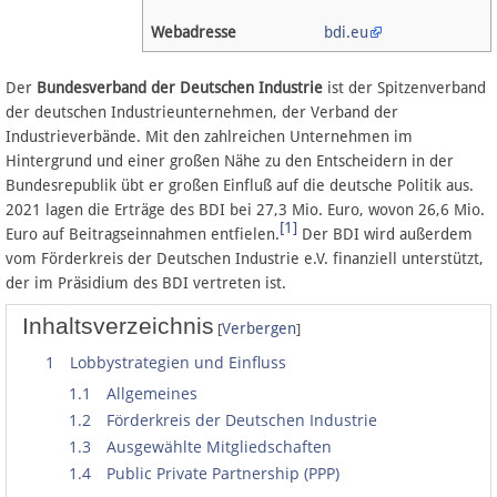
Webadresse
bdi.eu
Datenschutz
Der
Bundesverband der Deutschen Industrie
ist der Spitzenverband
Über Lobbypedia
der deutschen Industrieunternehmen, der Verband der
Industrieverbände. Mit den zahlreichen Unternehmen im
Hintergrund und einer großen Nähe zu den Entscheidern in der
Impressum
Bundesrepublik übt er großen Einfluß auf die deutsche Politik aus.
2021 lagen die Erträge des BDI bei 27,3 Mio. Euro, wovon 26,6 Mio.
[1]
Euro auf Beitragseinnahmen entfielen.
Der BDI wird außerdem
vom Förderkreis der Deutschen Industrie e.V. finanziell unterstützt,
der im Präsidium des BDI vertreten ist.
Inhaltsverzeichnis
[
]
Verbergen
1
Lobbystrategien und Einfluss
1.1
Allgemeines
1.2
Förderkreis der Deutschen Industrie
1.3
Ausgewählte Mitgliedschaften
1.4
Public Private Partnership (PPP)