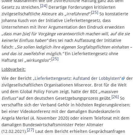
sowie Maßnahmen wie die zivilrechtliche Haftung ganz aus dem
[24]
Gesetz zu streichen.
Derartige Forderungen kritisierten
[25]
zivilgesellschaftliche Akteure als
„irreführend“.
So konstatierte
Johanna Kusch von der Initiative Lieferkettengesetz, dass
Unternehmen mit ihrer Argumentation den Eindruck erweckten
„
dass man [sie] für Vorgänge verantwortlich machen will, auf die sie
keinerlei Einfluss haben“
dies sei nach Auffassung der Initiative
falsch: „
Sie sollen lediglich ihre eigenen Sorgfaltspflichten einhalten –
und das ist zweifelsfrei möglich.“
Ein Lieferkettengesetz ohne
[25]
Haftung sei
„wirkungslos“.
Lobbyarbeit:
Wie der Bericht
„Lieferkettengesetz: Aufstand der Lobbyisten“
der
zivilgesellschaftlichen Organisationen Misereor, Brot für die Welt
und dem Global Policy Forum zeigt, hatte der BDI
„massiven
[26]
Einfluss“
auf den deutschen Gesetzgebungsprozess geübt.
So
verschaffte sich der Verband Gehör in höchsten Regierungskreisen:
bei einer Videokonferenz mit der damaligen Bundeskanzlerin
Angela Merkel (4. November 2020) oder einem Telefonat mit dem
damaligen Bundeswirtschaftsminister Peter Altmaier
[27]
(12.02.2021).
Laut dem Bericht erhielten Gesprächsanfragen