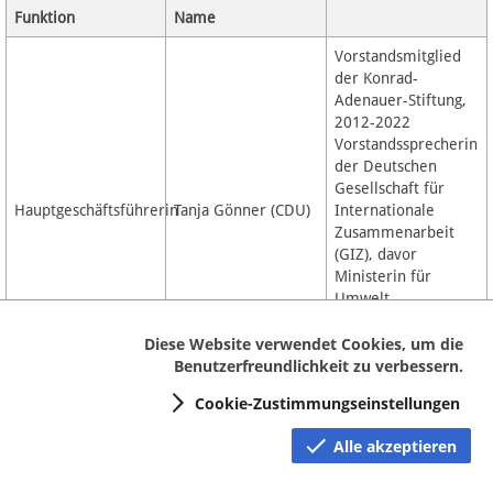
Funktion
Name
Vorstandsmitglied
der Konrad-
Adenauer-Stiftung,
2012-2022
Vorstandssprecherin
der Deutschen
Gesellschaft für
Hauptgeschäftsführerin
Tanja Gönner (CDU)
Internationale
Zusammenarbeit
(GIZ), davor
Ministerin für
Umwelt,
Naturschutz und
Verkehr des Landes
Diese Website verwendet Cookies, um die
Baden-Württemberg
Benutzerfreundlichkeit zu verbessern.
Cookie-Zustimmungseinstellungen
Stellv.
Holger Lösch
Hausptgeschäftsführer
Alle akzeptieren
[54]
Quelle:
(Stand: 02/2023)