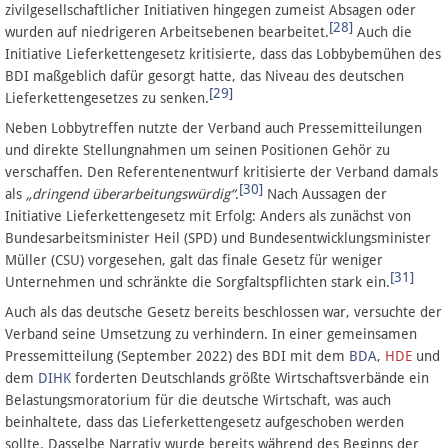
zivilgesellschaftlicher Initiativen hingegen zumeist Absagen oder
[28]
wurden auf niedrigeren Arbeitsebenen bearbeitet.
Auch die
Initiative Lieferkettengesetz kritisierte, dass das Lobbybemühen des
BDI maßgeblich dafür gesorgt hatte, das Niveau des deutschen
[29]
Lieferkettengesetzes zu senken.
Neben Lobbytreffen nutzte der Verband auch Pressemitteilungen
und direkte Stellungnahmen um seinen Positionen Gehör zu
verschaffen. Den Referentenentwurf kritisierte der Verband damals
[30]
als
„dringend überarbeitungswürdig“
.
Nach Aussagen der
Initiative Lieferkettengesetz mit Erfolg: Anders als zunächst von
Bundesarbeitsminister Heil (SPD) und Bundesentwicklungsminister
Müller (CSU) vorgesehen, galt das finale Gesetz für weniger
[31]
Unternehmen und schränkte die Sorgfaltspflichten stark ein.
Auch als das deutsche Gesetz bereits beschlossen war, versuchte der
Verband seine Umsetzung zu verhindern. In einer gemeinsamen
Pressemitteilung (September 2022) des BDI mit dem
BDA
,
HDE
und
dem
DIHK
forderten Deutschlands größte Wirtschaftsverbände ein
Belastungsmoratorium für die deutsche Wirtschaft, was auch
beinhaltete, dass das Lieferkettengesetz aufgeschoben werden
sollte. Dasselbe Narrativ wurde bereits während des Beginns der