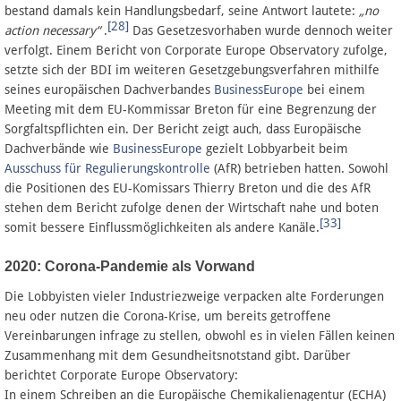
bestand damals kein Handlungsbedarf, seine Antwort lautete:
„no
[28]
action necessary“
.
Das Gesetzesvorhaben wurde dennoch weiter
verfolgt. Einem Bericht von Corporate Europe Observatory zufolge,
setzte sich der BDI im weiteren Gesetzgebungsverfahren mithilfe
seines europäischen Dachverbandes
BusinessEurope
bei einem
Meeting mit dem EU-Kommissar Breton für eine Begrenzung der
Sorgfaltspflichten ein. Der Bericht zeigt auch, dass Europäische
Dachverbände wie
BusinessEurope
gezielt Lobbyarbeit beim
Ausschuss für Regulierungskontrolle
(AfR) betrieben hatten. Sowohl
die Positionen des EU-Komissars Thierry Breton und die des AfR
stehen dem Bericht zufolge denen der Wirtschaft nahe und boten
[33]
somit bessere Einflussmöglichkeiten als andere Kanäle.
2020: Corona-Pandemie als Vorwand
Die Lobbyisten vieler Industriezweige verpacken alte Forderungen
neu oder nutzen die Corona-Krise, um bereits getroffene
Vereinbarungen infrage zu stellen, obwohl es in vielen Fällen keinen
Zusammenhang mit dem Gesundheitsnotstand gibt. Darüber
berichtet Corporate Europe Observatory:
In einem Schreiben an die Europäische Chemikalienagentur (ECHA)