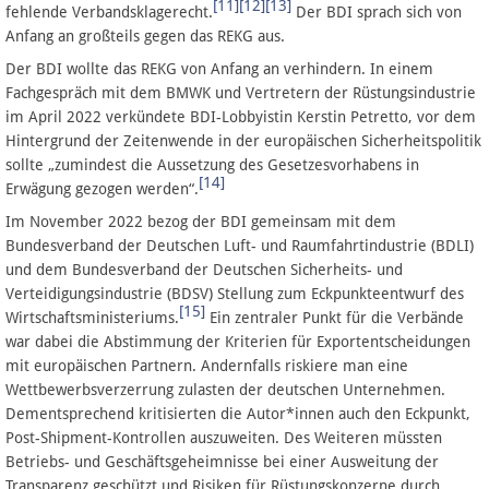
[11]
[12]
[13]
fehlende Verbandsklagerecht.
Der BDI sprach sich von
Anfang an großteils gegen das REKG aus.
Der BDI wollte das REKG von Anfang an verhindern. In einem
Fachgespräch mit dem BMWK und Vertretern der Rüstungsindustrie
im April 2022 verkündete BDI-Lobbyistin Kerstin Petretto, vor dem
Hintergrund der Zeitenwende in der europäischen Sicherheitspolitik
sollte „zumindest die Aussetzung des Gesetzesvorhabens in
[14]
Erwägung gezogen werden“.
Im November 2022 bezog der BDI gemeinsam mit dem
Bundesverband der Deutschen Luft- und Raumfahrtindustrie (BDLI)
und dem Bundesverband der Deutschen Sicherheits- und
Verteidigungsindustrie (BDSV) Stellung zum Eckpunkteentwurf des
[15]
Wirtschaftsministeriums.
Ein zentraler Punkt für die Verbände
war dabei die Abstimmung der Kriterien für Exportentscheidungen
mit europäischen Partnern. Andernfalls riskiere man eine
Wettbewerbsverzerrung zulasten der deutschen Unternehmen.
Dementsprechend kritisierten die Autor*innen auch den Eckpunkt,
Post-Shipment-Kontrollen auszuweiten. Des Weiteren müssten
Betriebs- und Geschäftsgeheimnisse bei einer Ausweitung der
Transparenz geschützt und Risiken für Rüstungskonzerne durch