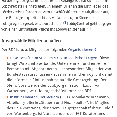
Förderung der gesamtindustriellen Belange ist, hat sich nicht ins
Lobbyregister eingetragen. In einem Brief an die Mitglieder des
Förderkreises fordert dessen Geschäftsführer die Mitglieder auf,
ihre Beiträge explizit nicht als Aufwendung im Sinne des
[7]
Lobbyregistergesetzes abzurechnen.
LobbyControl geht dagegen
[8]
von einer Eintragungs-Pflicht ins Lobbyregister aus.
Ausgewählte Mitgliedschaften
Der BDI ist u. a. Mitglied der folgenden
Organisationen
:
. Diese
Gesellschaft zum Studium strukturpolitischer Fragen
bringt Wirtschaftsverbände, Unternehmen und einzelne
Personen mit Abgeordneten - insbesondere Mitglieder von
Bundestagsausschüssen - zusammen und ermöglicht damit
die informelle Einflussnahme auf die Gesetzgebung. Der
Stellv. Vorsitzende der Lobbyorganisation, Ludolf von
Wartenberg, war Hauptgeschäftsführer des BDI.
(IFST). Monika Wünnemann,
Institut Finanzen und Steuern
Abteilungsleiterin „Steuern und Finanzpolitik“, ist Mitglied
des IFST-Vorstands, der ehem. Hauptgeschäftsführer Ludolf
von Wartenbergs ist Vorsitzender des IFST-Kuratoriums