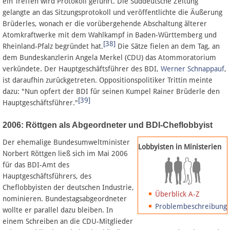
ein Treffen wird Protokoll geführt. Die Süddeutsche Zeitung
gelangte an das Sitzungsprotokoll und veröffentlichte die Äußerung
Brüderles, wonach er die vorübergehende Abschaltung älterer
Atomkraftwerke mit dem Wahlkampf in Baden-Württemberg und
[38]
Rheinland-Pfalz begründet hat.
Die Sätze fielen an dem Tag, an
dem Bundeskanzlerin Angela Merkel (CDU) das Atommoratorium
verkündete. Der Hauptgeschäftsführer des BDI,
Werner Schnappauf
,
ist daraufhin zurückgetreten. Oppositionspolitiker Trittin meinte
dazu: "Nun opfert der BDI für seinen Kumpel Rainer Brüderle den
[39]
Hauptgeschäftsführer."
2006: Röttgen als Abgeordneter und BDI-Cheflobbyist
Der ehemalige Bundesumweltminister
Lobbyisten in Ministerien
Norbert Röttgen ließ sich im Mai 2006
für das BDI-Amt des
Hauptgeschäftsführers, des
Cheflobbyisten der deutschen Industrie,
Überblick A-Z
nominieren. Bundestagsabgeordneter
Problembeschreibung
wollte er parallel dazu bleiben. In
einem Schreiben an die CDU-Mitglieder