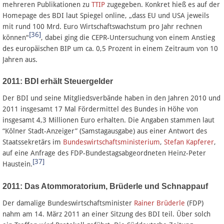
mehreren Publikationen zu
TTIP
zugegeben. Konkret hieß es auf der
Homepage des BDI laut Spiegel online, „dass EU und USA jeweils
mit rund 100 Mrd. Euro Wirtschaftswachstum pro Jahr rechnen
[36]
können"
, dabei ging die CEPR-Untersuchung von einem Anstieg
des europäischen BIP um ca. 0,5 Prozent in einem Zeitraum von 10
Jahren aus.
2011: BDI erhält Steuergelder
Der BDI und seine Mitgliedsverbände haben in den Jahren 2010 und
2011 insgesamt 17 Mal Fördermittel des Bundes in Höhe von
insgesamt 4,3 Millionen Euro erhalten. Die Angaben stammen laut
“Kölner Stadt-Anzeiger” (Samstagausgabe) aus einer Antwort des
Staatssekretärs im
Bundeswirtschaftsministerium
,
Stefan Kapferer
,
auf eine Anfrage des FDP-Bundestagsabgeordneten Heinz-Peter
[37]
Haustein.
2011: Das Atommoratorium, Brüderle und Schnappauf
Der damalige Bundeswirtschaftsminister
Rainer Brüderle
(FDP)
nahm am 14. März 2011 an einer Sitzung des BDI teil. Über solch