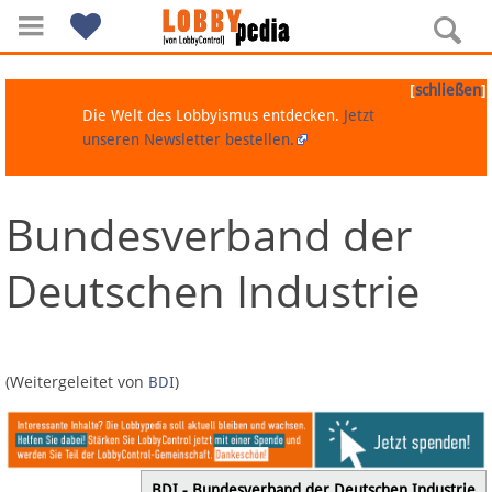
[
]
schließen
Die Welt des Lobbyismus entdecken.
Jetzt
unseren Newsletter bestellen.
Bundesverband der
Navigation
Deutschen Industrie
Über Lobbypedia
Inhalt A-Z
(Weitergeleitet von
)
BDI
Artikel nach Kategorien
FAQ
BDI - Bundesverband der Deutschen Industrie