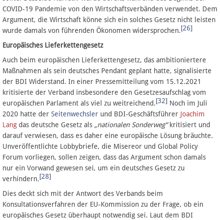
COVID-19 Pandemie von den Wirtschaftsverbänden verwendet. Dem
Argument, die Wirtschaft könne sich ein solches Gesetz nicht leisten
[26]
wurde damals von führenden Ökonomen widersprochen.
Europäisches Lieferkettengesetz
Auch beim europäischen Lieferkettengesetz, das ambitioniertere
Maßnahmen als sein deutsches Pendant geplant hatte, signalisierte
der BDI Widerstand. In einer Pressemitteilung vom 15.12.2021
kritisierte der Verband insbesondere den Gesetzesaufschlag vom
[32]
europäischen Parlament als viel zu weitreichend.
Noch im Juli
2020 hatte der
Seitenwechsler
und BDI-Geschäftsführer
Joachim
Lang
das deutsche Gesetz als
„nationalen Sonderweg“
kritisiert und
darauf verwiesen, dass es daher eine europäische Lösung bräuchte.
Unveröffentlichte Lobbybriefe, die Misereor und Global Policy
Forum vorliegen, sollen zeigen, dass das Argument schon damals
nur ein Vorwand gewesen sei,
um ein deutsches Gesetz zu
[28]
verhindern
.
Dies deckt sich mit der Antwort des Verbands beim
Konsultationsverfahren der EU-Kommission zu der Frage, ob ein
europäisches Gesetz überhaupt notwendig sei. Laut dem BDI