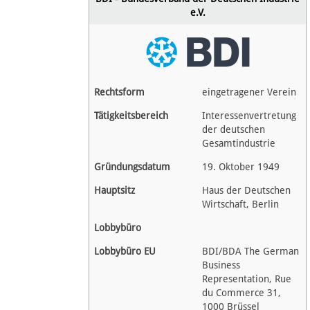
Spenden
e.V.
Fördermitglied werden
Fehler melden
Rechtsform
eingetragener Verein
Tätigkeitsbereich
Interessenvertretung
Vernetzen
der deutschen
Gesamtindustrie
Newsletter
Gründungsdatum
19. Oktober 1949
Bluesky
Hauptsitz
Haus der Deutschen
Wirtschaft, Berlin
Facebook
Lobbybüro
Lobbybüro EU
BDI/BDA The German
Instagram
Business
Representation, Rue
du Commerce 31,
Anmelden
1000 Brüssel