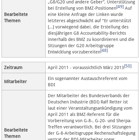
„G8/G20 und andere Geber“, Unterstützung
[49]
bei Erstellung von BMZ-Positionen
Auf
Bearbeitete
eine kleine Anfrage der Linken wurde
Themen
letzteres abgeschwächt auf "Er unterstützt
[...] vorwiegend dabei, die Erstellung des
diesjährigen G8 Accountability-Berichts
innerhalb des BMZ zu koordinieren und die
Sitzungen der G20 Arbeitsgruppe
[48]
Entwicklung vorzubereiten
[50]
Zeitraum
April 2011 - voraussichtlich März 2013
Ein sogenannter Austauschreferent vom
Mitarbeiter
BDI
Der Mitarbeiter des Bundesverbands der
Deutschen Industrie (BDI) Ralf Retter ist
laut einer Veranstaltungsankündigung vom
April 2011 als BMZ-Referent für die
Vorbereitung von G-8-, G-20- und Sherpa-
Treffen verantwortlich. Bei drei Sitzungen
Bearbeitete
der G-8-Arbeitsgruppe Rechenschaftslegung
Themen
vertrat der BDI-Mitarbeiter sogar