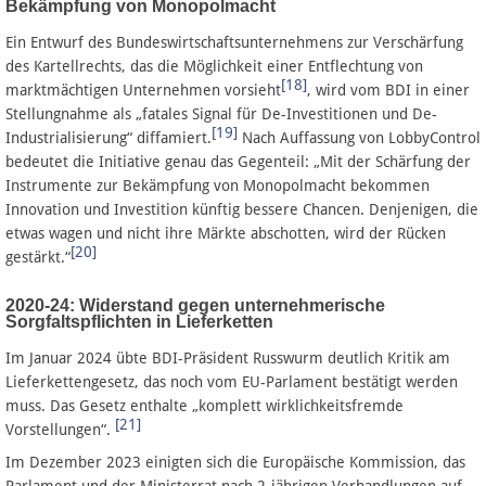
Bekämpfung von Monopolmacht
Ein Entwurf des Bundeswirtschaftsunternehmens zur Verschärfung
des Kartellrechts, das die Möglichkeit einer Entflechtung von
[18]
marktmächtigen Unternehmen vorsieht
, wird vom BDI in einer
Stellungnahme als „fatales Signal für De-Investitionen und De-
[19]
Industrialisierung“ diffamiert.
Nach Auffassung von LobbyControl
bedeutet die Initiative genau das Gegenteil: „Mit der Schärfung der
Instrumente zur Bekämpfung von Monopolmacht bekommen
Innovation und Investition künftig bessere Chancen. Denjenigen, die
etwas wagen und nicht ihre Märkte abschotten, wird der Rücken
[20]
gestärkt.“
2020-24: Widerstand gegen unternehmerische
Sorgfaltspflichten in Lieferketten
Im Januar 2024 übte BDI-Präsident Russwurm deutlich Kritik am
Lieferkettengesetz, das noch vom EU-Parlament bestätigt werden
muss. Das Gesetz enthalte „komplett wirklichkeitsfremde
[21]
Vorstellungen“.
Im Dezember 2023 einigten sich die Europäische Kommission, das
Parlament und der Ministerrat nach 2-jährigen Verhandlungen auf