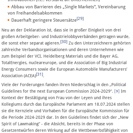
Abbau von Barrieren des „Single Markets“, Vereinbarung
von Freihandelsabkommen
[29]
Dauerhaft geringere Steuersätze
Neu an der Deklaration ist, dass sie in großer Einigkeit von drei
großen Arbeitgeber- und Industrielobbyverbänden getragen wurde,
[30]
die sonst eher separat agieren.
Zu den Unterzeichnern gehörten
zahlreiche Verbandsorganisationen und deren Unternehmen wie
zum Beispiel der VCI, Heidelberg Materials und die Bayer AG,
TotalEnergies, nucleareurope, und die Association of Big Industrial
Energy Consumers sowie die European Automobile Manufacturers’
[31]
Association (ACEA)
.
Viele der Forderungen fanden ihren Niederschlag in den „Political
Guidelines for the next European Commission 2024-2029“.
Im
[9]
Kontext der Bestätigung von Frau von der Leyen und ihres
Kollegiums durch das Europäische Parlament am 18.07.2024 stellen
sie die Kernziele und Vorhaben für die Europäische Kommission für
die Periode 2024-2029 dar. In den Guidelines findet sich der „New
Spirit of Lawmaking“ - die Absicht, bereits in der Phase von
Gesetzentwürfen deren Wirkung auf die Wettbewerbsfähigkeit von