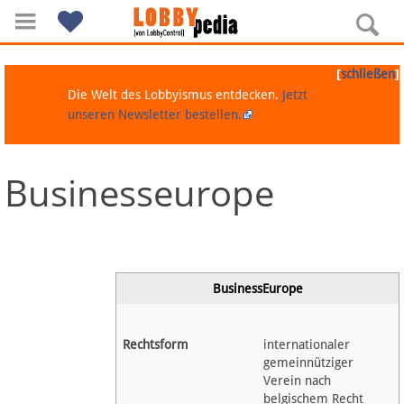
[
]
schließen
Die Welt des Lobbyismus entdecken.
Jetzt
unseren Newsletter bestellen.
Businesseurope
Navigation
Über Lobbypedia
Inhalt A-Z
BusinessEurope
Artikel nach Kategorien
Rechtsform
internationaler
gemeinnütziger
FAQ
Verein nach
belgischem Recht