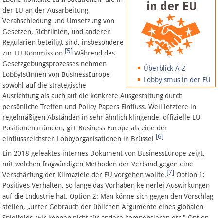
der EU an der Ausarbeitung,
Verabschiedung und Umsetzung von
Gesetzen, Richtlinien, und anderen
Regularien beteiligt sind, insbesondere
[5]
zur EU-Kommission.
Während des
Gesetzgebungsprozesses nehmen
Überblick A-Z
LobbyistInnen von BusinessEurope
Lobbyismus in der EU
sowohl auf die strategische
Ausrichtung als auch auf die konkrete Ausgestaltung durch
persönliche Treffen und Policy Papers Einfluss. Weil letztere in
regelmäßigen Abständen in sehr ähnlich klingende, offizielle EU-
Positionen münden, gilt Business Europe als eine der
[6]
einflussreichsten Lobbyorganisationen in Brüssel
Ein 2018 geleaktes internes Dokument von BusinessEurope zeigt,
mit welchen fragwürdigen Methoden der Verband gegen eine
[7]
Verschärfung der Klimaziele der EU vorgehen wollte.
Option 1:
Positives Verhalten, so lange das Vorhaben keinerlei Auswirkungen
auf die Industrie hat. Option 2: Man könne sich gegen den Vorschlag
stellen, „unter Gebrauch der üblichen Argumente eines globalen
Spielfelds, wir können nicht für andere kompensieren etc." Option