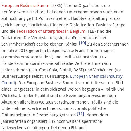
European Business Summit
(EBS) ist eine Organisation, die
Konferenzen ausrichtet, bei denen UnternehmensvertreterInnen
auf hochrangige EU-Politiker treffen. Hauptveranstaltung ist das
gleichnamige, jährlich stattfindende Gipfeltreffen. BusinessEurope
und die
Federation of Enterprises in Belgium
(FEB) sind die
Initiatoren. Die Veranstaltung steht außerdem unter der
[10]
Schirrmherrschaft des belgischen Königs.
Zu den SprecherInnen
im Jahre 2018 gehörten beispielsweise Frans Timmermanns
(Kommissionsvizepräsident) und Cecilia Malmström (EU-
Handelskommissarin) sowie zahlreiche VertreterInnen von
Unternehmen ( u.a. Coca-Cola, Statoil, BASF) und Verbänden (u.a.
BusinessEurope selbst, FuelsEurope,
European Chemical Industry
Council
). Der European Business Summit vermittelt zwar das Bild
eines Kongresses, in dem sich zwei Welten begegnen – Politik und
Wirtschaft. In der Realität sind die Beziehungen zwischen den
Akteuren allerdings weitaus verschwommener. Häufig sind die
UnternehmensvertreterInnen schon zuvor als politische
[11]
Einflussnehmer in Erscheinung getreten
. Neben dem
Jahrestreffen organisiert EBS noch weitere spezifische
Netzwerkveranstaltungen, bei denen EU- und