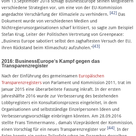
vom 13.September 2018 schlägt BusinessEurope seinen Mitgliedern
verschiedene Strategien vor, um eine von der EU-Kommission
[42]
angedachte Verschärfung der Klimaziele zu verhindern.
Das
Dokument wurde von verschiedenen Medien und
Nichtregierunsorganisationen scharf kritisiert, so sagte zum Beispiel
Stefan Krug, Leiter der Politischen Vertretung von Greenpeace:
„Business Europe sabotiert selbst den zaghaftesten Versuch der EU,
[43]
ihren Rückstand beim Klimaschutz aufzuholen.“
2016: BusinessEurope‘s Kampf gegen das
Transparenzregister
Nach der Einführung des gemeinsamen
Europäischen
Transparenzregisters
von Parlament und Kommission 2011, trat im
Januar 2015 eine überarbeitete Fassung inkraft. In der ersten
Jahreshälfte 2016 wurde zur Verbesserung des bestehenden
Lobbyregisters ein Konsultationsprozess eingeleitet, in dem
Organisationen und selbstständige Einzelpersonen Ideen und
Verbesserungsvorschläge einbringen könnten. Am 28.09.2016
stellte Frans Timmermanns , damals Vizepräsident der Kommission,
[44]
einen Vorschlag für ein neues Transparenzregister vor
. In der