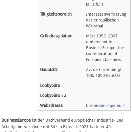
Spenden
(a.i.s.b.l.)
Tätigkeitsbereich
Interessenvertretung
Fördermitglied werden
der europäischen
Wirtschaft
Fehler melden
Gründungsdatum
März 1958, 2007
umbenannt in
BusinessEurope, the
Vernetzen
confederation of
European business
Newsletter
Hauptsitz
Av. de Cortenbergh
168, 1000 Brüssel
Bluesky
Lobbybüro
Facebook
Lobbybüro EU
Webadresse
businesseurope.eu
Instagram
BusinessEurope
ist der Dachverband europäischer Industrie- und
Arbeitgeberverbände mit Sitz in Brüssel. 2021 hatte er 40
Anmelden