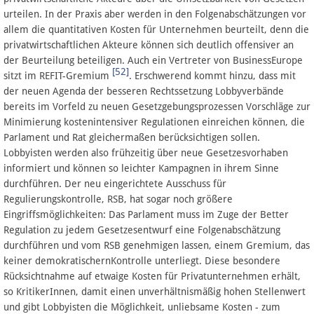
urteilen. In der Praxis aber werden in den Folgenabschätzungen vor
allem die quantitativen Kosten für Unternehmen beurteilt, denn die
privatwirtschaftlichen Akteure können sich deutlich offensiver an
der Beurteilung beteiligen. Auch ein Vertreter von BusinessEurope
[52]
sitzt im REFIT-Gremium
. Erschwerend kommt hinzu, dass mit
der neuen Agenda der besseren Rechtssetzung Lobbyverbände
bereits im Vorfeld zu neuen Gesetzgebungsprozessen Vorschläge zur
Minimierung kostenintensiver Regulationen einreichen können, die
Parlament und Rat gleichermaßen berücksichtigen sollen.
Lobbyisten werden also frühzeitig über neue Gesetzesvorhaben
informiert und können so leichter Kampagnen in ihrem Sinne
durchführen. Der neu eingerichtete Ausschuss für
Regulierungskontrolle, RSB, hat sogar noch größere
Eingriffsmöglichkeiten: Das Parlament muss im Zuge der Better
Regulation zu jedem Gesetzesentwurf eine Folgenabschätzung
durchführen und vom RSB genehmigen lassen, einem Gremium, das
keiner demokratischernKontrolle unterliegt. Diese besondere
Rücksichtnahme auf etwaige Kosten für Privatunternehmen erhält,
so KritikerInnen, damit einen unverhältnismäßig hohen Stellenwert
und gibt Lobbyisten die Möglichkeit, unliebsame Kosten - zum