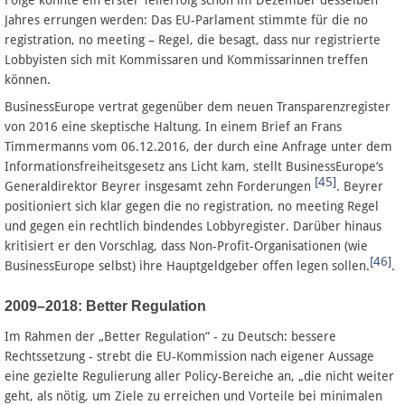
Folge konnte ein erster Teilerfolg schon im Dezember desselben
Jahres errungen werden: Das EU-Parlament stimmte für die no
registration, no meeting – Regel, die besagt, dass nur registrierte
Lobbyisten sich mit Kommissaren und Kommissarinnen treffen
können.
BusinessEurope vertrat gegenüber dem neuen Transparenzregister
von 2016 eine skeptische Haltung. In einem Brief an Frans
Timmermanns vom 06.12.2016, der durch eine Anfrage unter dem
Informationsfreiheitsgesetz ans Licht kam, stellt BusinessEurope‘s
[45]
Generaldirektor Beyrer insgesamt zehn Forderungen
. Beyrer
positioniert sich klar gegen die no registration, no meeting Regel
und gegen ein rechtlich bindendes Lobbyregister. Darüber hinaus
kritisiert er den Vorschlag, dass Non-Profit-Organisationen (wie
[46]
BusinessEurope selbst) ihre Hauptgeldgeber offen legen sollen.
.
2009–2018: Better Regulation
Im Rahmen der „Better Regulation“ - zu Deutsch: bessere
Rechtssetzung - strebt die EU-Kommission nach eigener Aussage
eine gezielte Regulierung aller Policy-Bereiche an, „die nicht weiter
geht, als nötig, um Ziele zu erreichen und Vorteile bei minimalen