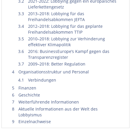
3.2
2021-2022: Lobbying gegen ein europäisches
Lieferkettengesetz
3.3
2013–2018: Lobbying für das
Freihandelsabkommen JEFTA
3.4
2012–2018: Lobbying für das geplante
Freihandelsabkommen TTIP
3.5
2010–2018: Lobbying zur Verhinderung
effektiver Klimapolitik
3.6
2016: BusinessEurope‘s Kampf gegen das
Transparenzregister
3.7
2009–2018: Better Regulation
4
Organisationsstruktur und Personal
4.1
Verbindungen
5
Finanzen
6
Geschichte
7
Weiterführende Informationen
8
Aktuelle Informationen aus der Welt des
Lobbyismus
9
Einzelnachweise