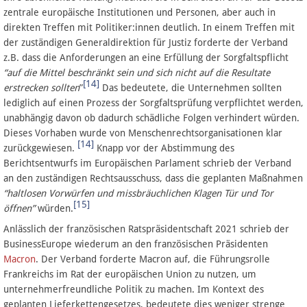
zentrale europäische Institutionen und Personen, aber auch in
direkten Treffen mit Politiker:innen deutlich. In einem Treffen mit
der zuständigen Generaldirektion für Justiz forderte der Verband
z.B.
dass die Anforderungen an eine Erfüllung der Sorgfaltspflicht
“auf die Mittel beschränkt sein und sich nicht auf die Resultate
[14]
erstrecken sollten
”
Das bedeutete, die Unternehmen sollten
lediglich auf einen Prozess der Sorgfaltsprüfung verpflichtet werden,
unabhängig davon ob dadurch schädliche Folgen verhindert würden.
Dieses Vorhaben wurde von Menschenrechtsorganisationen klar
[14]
zurückgewiesen.
Knapp vor der Abstimmung des
Berichtsentwurfs im Europäischen Parlament schrieb der Verband
an den zuständigen Rechtsausschuss, dass die geplanten Maßnahmen
“haltlosen Vorwürfen und missbräuchlichen Klagen Tür und Tor
[15]
öffnen”
würden.
Anlässlich der französischen Ratspräsidentschaft 2021 schrieb der
BusinessEurope wiederum an den französischen Präsidenten
Macron
. Der Verband forderte Macron auf, die Führungsrolle
Frankreichs im Rat der europäischen Union zu nutzen, um
unternehmerfreundliche Politik zu machen. Im Kontext des
geplanten Lieferkettengesetzes, bedeutete dies weniger strenge