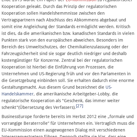
Kooperation geleakt. Durch das Prinzip der regulatorischen
Kooperation sollen Handelshemmnisse zwischen den
Vertragspartnern nach Abschluss des Abkommens abgebaut und
somit eine Angleichung der Standards ermöglicht werden. Kritisch
ist dies, da die amerikanischen bzw. kanadischen Standards in vielen
Punkten stark von den europäischen abweichen. Besonders im
Bereich des Umweltschutzes, der Chemikalienzulassung oder der
Fahrzeugsicherheit sind sie sogar deutlich niedriger und deshalb
kostengünstiger für Konzerne. Zentral bei der regulatorischen
Kooperation ist hierbei die Einführung von Prozessen, die
Unternehmen und US-Regierung früh und vor den Parlamenten in
die Gesetzgebung einbinden soll. Sie erhalten dadurch eine enorme
Gestaltungsmacht. Aus diesem Grund bezeichnet die
US-
Handelskammer
, die amerikanische Arbeitgeber-Lobby, die
regulatorische Kooperation als "Geschenk, das immer weiter
[27]
schenkt"(Übersetzung des Verfassers).
BusinessEurope forderte bereits im Herbst 2012 eine „formale und
vorrangige Beraterrolle“ für Unternehmen ein. Vertraglich muss die
EU-Kommission einen ausgewogenen Dialog mit verschiedenen
Interessenvertretern führen. Dennoch stellte sie klar, dass eine