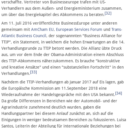
verschaffte. Vertreter von Businesseurope trafen mit US-
Verhandlern aus dem Außen- und Energieministerium zusammen,
[32]
um über das Energiekapitel des Abkommens zu beraten.
Am 11. Juli 2016 veröffentlichte BusinessEurope unter anderen
gemeinsam mit
AmCham EU
,
European Services Forum
und
Trans-
Atlantic Business Council
, der sogenannnten "Business Alliance for
TTIP", ein Statement, in welchem die hohen Erwartungen an die 14.
Verhandlungsrunde zu TTIP betont werden. Die Allianz übte Druck
aus, um vor dem Ende der Obama-Administration einem Abschluss
des TTIP-Abkommens näherzukommen. Es brauche "konstruktive
und kreative Ansätze" und einen "substanziellen Fortschritt" in den
[33]
Verhandlungen.
Nachdem die TTIP-Verhandlungen ab Januar 2017 auf Eis lagen, gab
die Europäische Kommission am 11.September 2018 eine
[34]
Wiederaufnahme der Handelsgespräche mit den USA bekannt.
Da große Differenzen in Bereichen wie der Automobil- und der
Agrarindustrie zunehmend deutlich wurden, gaben die
Handlungspartner bei diesem Anlauf zunächst an, sich auf die
Einigungen in weniger bedeutsamen Bereichen zu fokussieren. Luisa
Santos, Leiterin der Abteilung für internationale Beziehungen bei