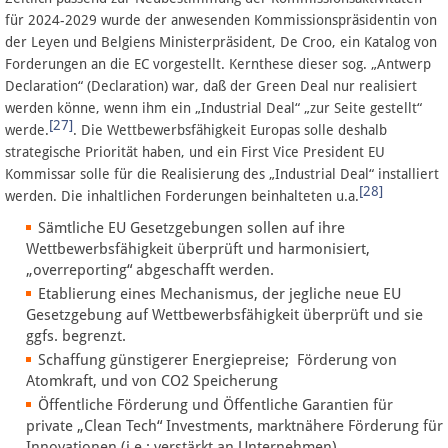
für 2024-2029 wurde der anwesenden Kommissionspräsidentin von
der Leyen und Belgiens Ministerpräsident, De Croo, ein Katalog von
Forderungen an die EC vorgestellt. Kernthese dieser sog. „Antwerp
Declaration“ (Declaration) war, daß der Green Deal nur realisiert
werden könne, wenn ihm ein „Industrial Deal“ „zur Seite gestellt“
[27]
werde.
. Die Wettbewerbsfähigkeit Europas solle deshalb
strategische Priorität haben, und ein First Vice President EU
Kommissar solle für die Realisierung des „Industrial Deal“ installiert
[28]
werden. Die inhaltlichen Forderungen beinhalteten u.a.
Sämtliche EU Gesetzgebungen sollen auf ihre
Wettbewerbsfähigkeit überprüft und harmonisiert,
„overreporting“ abgeschafft werden.
Etablierung eines Mechanismus, der jegliche neue EU
Gesetzgebung auf Wettbewerbsfähigkeit überprüft und sie
ggfs. begrenzt.
Schaffung günstigerer Energiepreise; Förderung von
Atomkraft, und von CO2 Speicherung
Öffentliche Förderung und Öffentliche Garantien für
private „Clean Tech“ Investments, marktnähere Förderung für
Innovationen (i.e.: verstärkt an Unternehmen)