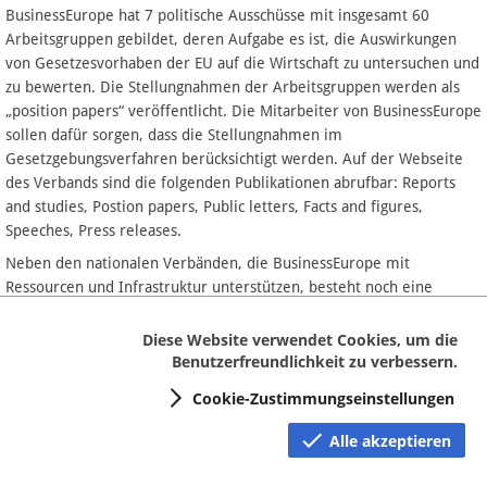
BusinessEurope hat 7 politische Ausschüsse mit insgesamt 60
Arbeitsgruppen gebildet, deren Aufgabe es ist, die Auswirkungen
von Gesetzesvorhaben der EU auf die Wirtschaft zu untersuchen und
zu bewerten. Die Stellungnahmen der Arbeitsgruppen werden als
„position papers“ veröffentlicht. Die Mitarbeiter von BusinessEurope
sollen dafür sorgen, dass die Stellungnahmen im
Gesetzgebungsverfahren berücksichtigt werden. Auf der Webseite
des Verbands sind die folgenden Publikationen abrufbar: Reports
and studies, Postion papers, Public letters, Facts and figures,
Speeches, Press releases.
Neben den nationalen Verbänden, die BusinessEurope mit
Ressourcen und Infrastruktur unterstützen, besteht noch eine
sogenannte 'Corporate Advisory and Support Group'. Deren 69
Mitglieder, allesamt multinationale Konzerne von beachtlicher
Diese Website verwendet Cookies, um die
Größe, genießen innerhalb der Organisation einen besonderen
Benutzerfreundlichkeit zu verbessern.
Stellenwert. Ihre Mitglieder pflegen nicht nur intensive politische
Cookie-Zustimmungseinstellungen
Kontakte auf höchster Ebene, sondern sind auch an allen 60
Arbeitsgruppen beteiligt, welche gemeinsame Positionen erarbeiten
Alle akzeptieren
und erheblichen Einfluss auf die Politikgestaltung der gesamten EU
ausüben.