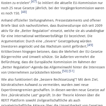
[47]
Kosten zu erzielen“.
So initiiert die aktuelle EU-Kommission nur
noch 25 neue Gesetze jährlich, bei der Vorgängerkommission waren
[48]
es noch 150.
Anhand offizieller Stellungnahmen, Pressestatements und offener
Briefe lässt sich nachvollziehen, dass BusinessEurope sich seit 2009
aktiv für die „Better Regulation“ einsetzt, welche sie als unabdingbar
für eine international wettbewerbsfähige EU bezeichnet. Die
Argumentation: Durch eine „clevere“ Gesetzgebung würden
[49]
Investoren angelockt und das Wachstum somit gefördert.
KritikerInnen hingegen betonen, dass die Mehrheit der EU-Gesetze
Bürgerrechte und Umwelt schütze. Sie äußerten vermehrt die
Befürchtung, dass die Europäische Kommission im Rahmen der
„Better Regulation“-Agenda das Allgemeinwohl hinter die Interessen
[50]
[51]
von Unternehmen zurückstellen könnte.
Wie also funktioniert die „bessere Rechtssetzung“? Mit dem Ziel,
bürokratischen Aufwand zu vermeiden, wurden zwei neue
ExpertInnengremien geschaffen. In diesen werden neue Gesetze auf
ihre „bürokratische Last“ geprüft. In der Theorie können über die
REFIT Plattform sowohl zivilgesellschaftliche als auch
privatwirtschaftliche Akteure über die Umsetzbarkeit von Gesetzen