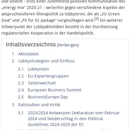
und scheint - trotz einer zunehmend positiven Kommunikation des
„energy mix“ 2020-21 - weiterhin gegen verschiedene Aspekte der
anspruchsvolleren Klimapolitik zu lobbyieren, die als „EU Green
[3]
Deal“ und „Fit for 55 package“ vorgeschlagen wird.
Ein weiterer
Schwerpunkt der Lobbyaktivitäten besteht in der Durchsetzung
regulatorischer Kooperation in der Handelspolitik.
Inhaltsverzeichnis
[
]
Verbergen
1
Aktivitäten
2
Lobbystrategien und Einfluss
2.1
Lobbyisten
2.2
EU-Expertengruppen
2.3
Seitenwechsel
2.4
European Business Summit
2.5
BusinessEurope Day
3
Fallstudien und Kritik
3.1
2023/2024 Antwerpen Deklaration vom Februar
2024 und Niederschlag in den Political
Guidelines 2024-2029 der EC