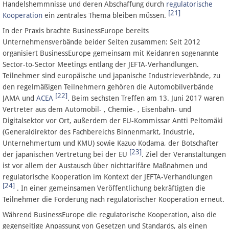
Handelshemmnisse und deren Abschaffung durch
regulatorische
[21]
Kooperation
ein zentrales Thema bleiben müssen.
In der Praxis brachte BusinessEurope bereits
Unternehmensverbände beider Seiten zusammen: Seit 2012
organisiert BusinessEurope gemeinsam mit Keidanren sogenannte
Sector-to-Sector Meetings entlang der JEFTA-Verhandlungen.
Teilnehmer sind europäische und japanische Industrieverbände, zu
den regelmäßigen Teilnehmern gehören die Automobilverbände
[22]
JAMA und
ACEA
. Beim sechsten Treffen am 13. Juni 2017 waren
Vertreter aus dem Automobil- , Chemie- , Eisenbahn- und
Digitalsektor vor Ort, außerdem der EU-Kommissar Antti Peltomäki
(Generaldirektor des Fachbereichs Binnenmarkt, Industrie,
Unternehmertum und KMU) sowie Kazuo Kodama, der Botschafter
[23]
der japanischen Vertretung bei der EU
. Ziel der Veranstaltungen
ist vor allem der Austausch über nichttarifäre Maßnahmen und
regulatorische Kooperation im Kontext der JEFTA-Verhandlungen
[24]
. In einer gemeinsamen Veröffentlichung bekräftigten die
Teilnehmer die Forderung nach regulatorischer Kooperation erneut.
Während BusinessEurope die regulatorische Kooperation, also die
gegenseitige Anpassung von Gesetzen und Standards, als einen