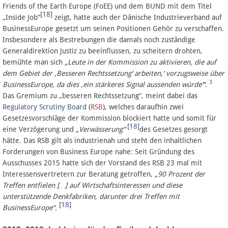
Friends of the Earth Europe (FoEE) und dem BUND mit dem Titel
[18]
„Inside Job“
zeigt, hatte auch der Dänische Industrieverband auf
BusinessEurope gesetzt um seinen Positionen Gehör zu verschaffen.
Insbesondere als Bestrebungen die damals noch zuständige
Generaldirektion Justiz zu beeinflussen, zu scheitern drohten,
bemühte man sich
„Leute in der Kommission zu aktivieren, die auf
dem Gebiet der ‚Besseren Rechtssetzung‘ arbeiten,‘ vorzugsweise über
3
BusinessEurope, da dies ‚ein stärkeres Signal aussenden würde‘“
.
Das Gremium zu „besseren Rechtssetzung“, meint dabei das
Regulatory Scrutiny Board
(
RSB
), welches daraufhin zwei
Gesetzesvorschläge der Kommission blockiert hatte und somit für
[18]
eine Verzögerung und
„Verwässerung“
des Gesetzes gesorgt
hätte. Das RSB gilt als industrienah und steht den inhaltlichen
Forderungen von Business Europe nahe: Seit Gründung des
Ausschusses 2015 hatte sich der Vorstand des RSB 23 mal mit
Interessensvertretern zur Beratung getroffen,
„90 Prozent der
Treffen entfielen […] auf Wirtschaftsinteressen und diese
unterstützende Denkfabriken, darunter drei Treffen mit
[18]
BusinessEurope“.