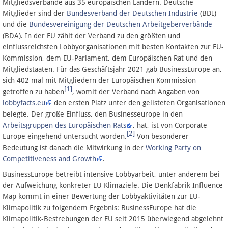
Mitgliedsverbände aus 35 europäischen Ländern. Deutsche
Mitglieder sind der
Bundesverband der Deutschen Industrie
(BDI)
und die
Bundesvereinigung der Deutschen Arbeitgeberverbände
Datenschutz
(BDA). In der EU zählt der Verband zu den größten und
einflussreichsten Lobbyorganisationen mit besten Kontakten zur EU-
Über Lobbypedia
Kommission, dem EU-Parlament, dem Europäischen Rat und den
Mitgliedstaaten. Für das Geschäftsjahr 2021 gab BusinessEurope an,
Impressum
sich 402 mal mit Mitgliedern der Europäischen Kommission
[1]
getroffen zu haben
, womit der Verband nach Angaben von
lobbyfacts.eu
den ersten Platz unter den gelisteten Organisationen
belegte. Der große Einfluss, den Businesseurope in den
Arbeitsgruppen des Europäischen Rats
, hat, ist von Corporate
[2]
Europe eingehend untersucht worden.
Von besonderer
Bedeutung ist danach die Mitwirkung in der
Working Party on
Competitiveness and Growth
.
BusinessEurope betreibt intensive Lobbyarbeit, unter anderem bei
der Aufweichung konkreter EU Klimaziele. Die Denkfabrik Influence
Map kommt in einer Bewertung der Lobbyaktivitäten zur EU-
Klimapolitik zu folgendem Ergebnis: BusinessEurope hat die
Klimapolitik-Bestrebungen der EU seit 2015 überwiegend abgelehnt