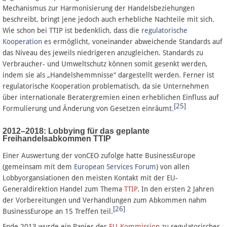
Mechanismus zur Harmonisierung der Handelsbeziehungen
beschreibt, bringt jene jedoch auch erhebliche Nachteile mit sich.
Wie schon bei TTIP ist bedenklich, dass die
regulatorische
Kooperation
es ermöglicht, voneinander abweichende Standards auf
das Niveau des jeweils niedrigeren anzugleichen. Standards zu
Verbraucher- und Umweltschutz können somit gesenkt werden,
indem sie als „Handelshemmnisse“ dargestellt werden. Ferner ist
regulatorische Kooperation problematisch, da sie Unternehmen
über internationale Beratergremien einen erheblichen Einfluss auf
[25]
Formulierung und Änderung von Gesetzen einräumt.
2012–2018: Lobbying für das geplante
Freihandelsabkommen TTIP
Einer Auswertung der vonCEO zufolge hatte BusinessEurope
(gemeinsam mit dem
European Services Forum
) von allen
Lobbyorgansiationen den meisten Kontakt mit der EU-
Generaldirektion Handel zum Thema
TTIP
. In den ersten 2 Jahren
der Vorbereitungen und Verhandlungen zum Abkommen nahm
[26]
BusinessEurope an 15 Treffen teil.
Ende 2013 wurde ein Papier der
EU-Kommission
zu regulatorischer