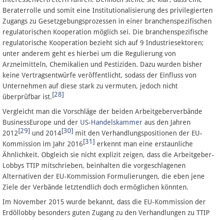
Beraterrolle und somit eine Institutionalisierung des privilegierten
Zugangs zu Gesetzgebungsprozessen in einer branchenspezifischen
regulatorischen Kooperation möglich sei. Die branchenspezifische
regulatorische Kooperation bezieht sich auf 9 Industriesektoren;
unter anderem geht es hierbei um die Regulierung von
Arzneimitteln, Chemikalien und Pestiziden. Dazu wurden bisher
keine Vertragsentwürfe veröffentlicht, sodass der Einfluss von
Unternehmen auf diese stark zu vermuten, jedoch nicht
[28]
überprüfbar ist.
Vergleicht man die Vorschläge der beiden Arbeitgeberverbände
BusinessEurope und der
US-Handelskammer
aus den Jahren
[29]
[30]
2012
und 2014
mit den Verhandlungspositionen der EU-
[31]
Kommission im Jahr 2016
erkennt man eine erstaunliche
Ähnlichkeit. Obgleich sie nicht explizit zeigen, dass die Arbeitgeber-
Lobbys TTIP mitschrieben, beinhalten die vorgeschlagenen
Alternativen der EU-Kommission Formulierungen, die eben jene
Ziele der Verbände letztendlich doch ermöglichen könnten.
Im November 2015 wurde bekannt, dass die EU-Kommission der
Erdöllobby besonders guten Zugang zu den Verhandlungen zu TTIP