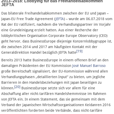
2013–2018: Lobbying für das Freihandelsabkommen
JEFTA
Das bilaterale Freihandelsabkommen zwischen der EU und Japan –
Japan-EU Free Trade Agreement (
JEFTA
) – wurde am 06.07.2018 vom
Rat der EU ratifiziert, nachdem die Verhandlungspartner im Vorjahr
eine Grundeinigung erzielt hatten. Aus einer Recherche der
lobbykritischen Organisation Corporate Europe Observatory (CEO)
geht hervor, dass BusinessEurope diejenige Konzernlobbygruppe ist,
die zwischen 2014 und 2017 am häufigsten Kontakt mit der
[19]
Generaldirektion Handel bezüglich JEFTA hatte
Bereits 2013 hatte BusinessEurope in einem offenen Brief an den
damaligen Präsidenten der EU Kommission
José Manuel Barroso
große Bereitschaft signalisiert, der EU-Kommission während allen
Verhandlungsphasen „detaillierten Input“ zu bieten, um jegliche
Barrieren in den Handelsbeziehungen mit Japan beseitigen zu
[20]
können.
BusinessEurope setzte sich vor allem für eine
Abschaffung aller nicht-tarifären Handelshemmnisse im Rahmen
von JEFTA ein. In einem Statement, das sie gemeinsam mit dem
Verband der japanischen Wirtschaftsorganisationen Keidanren 2016
veröffentlichten forderten beide Verbände, dass nicht-tarifäre