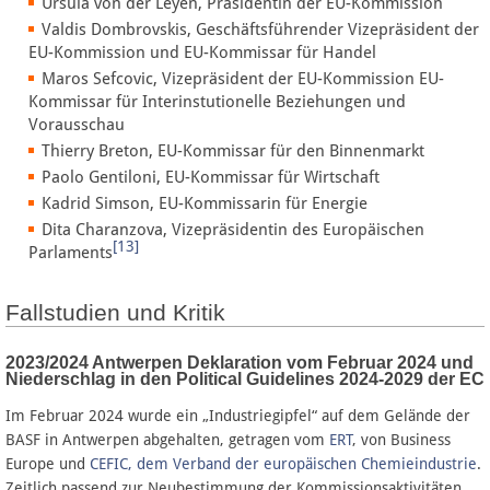
Ursula von der Leyen, Präsidentin der EU-Kommission
Valdis Dombrovskis, Geschäftsführender Vizepräsident der
EU-Kommission und EU-Kommissar für Handel
Maros Sefcovic, Vizepräsident der EU-Kommission EU-
Kommissar für Interinstutionelle Beziehungen und
Vorausschau
Thierry Breton, EU-Kommissar für den Binnenmarkt
Paolo Gentiloni, EU-Kommissar für Wirtschaft
Kadrid Simson, EU-Kommissarin für Energie
Dita Charanzova, Vizepräsidentin des Europäischen
[13]
Parlaments
Fallstudien und Kritik
2023/2024 Antwerpen Deklaration vom Februar 2024 und
Niederschlag in den Political Guidelines 2024-2029 der EC
Im Februar 2024 wurde ein „Industriegipfel“ auf dem Gelände der
BASF in Antwerpen abgehalten, getragen vom
ERT
, von Business
Europe und
CEFIC, dem Verband der europäischen Chemieindustrie
.
Zeitlich passend zur Neubestimmung der Kommissionsaktivitäten