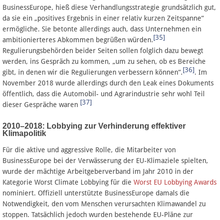
BusinessEurope, hieß diese Verhandlungsstrategie grundsätzlich gut,
da sie ein „positives Ergebnis in einer relativ kurzen Zeitspanne“
ermögliche. Sie betonte allerdings auch, dass Unternehmen ein
[35]
ambitionierteres Abkommen begrüßen würden.
Regulierungsbehörden beider Seiten sollen folglich dazu bewegt
werden, ins Gespräch zu kommen, „um zu sehen, ob es Bereiche
[36]
gibt, in denen wir die Regulierungen verbessern können“.
. Im
November 2018 wurde allerdings durch den Leak eines Dokuments
öffentlich, dass die Automobil- und Agrarindustrie sehr wohl Teil
[37]
dieser Gespräche waren
2010–2018: Lobbying zur Verhinderung effektiver
Klimapolitik
Für die aktive und aggressive Rolle, die Mitarbeiter von
BusinessEurope bei der Verwässerung der EU-Klimaziele spielten,
wurde der mächtige Arbeitgeberverband im Jahr 2010 in der
Kategorie Worst Climate Lobbying für die
Worst EU Lobbying Awards
nominiert. Offiziell unterstützte BusinessEurope damals die
Notwendigkeit, den vom Menschen verursachten Klimawandel zu
stoppen. Tatsächlich jedoch wurden bestehende EU-Pläne zur