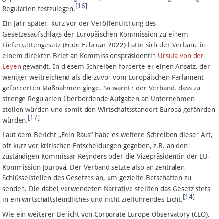
[16]
Regularien festzulegen.
Ein Jahr später, kurz vor der Veröffentlichung des
Gesetzesaufschlags der Europäischen Kommission zu einem
Lieferkettengesetz (Ende Februar 2022) hatte sich der Verband in
einem direkten Brief an Kommissionspräsidentin
Ursula von der
Leyen
gewandt. In diesem Schreiben forderte er einen Ansatz, der
weniger weitreichend als die zuvor vom Europäischen Parlament
geforderten Maßnahmen ginge. So warnte der Verband, dass zu
strenge Regularien überbordende Aufgaben an Unternehmen
stellen würden und somit den Wirtschaftsstandort Europa gefährden
[17]
würden.
Laut dem Bericht „Fein Raus“ habe es weitere Schreiben dieser Art,
oft kurz vor kritischen Entscheidungen gegeben, z.B. an den
zuständigen Kommissar Reynders oder die Vizepräsidentin der EU-
Kommission Jourová. Der Verband setzte also an zentralen
Schlüsselstellen des Gesetzes an, um gezielte Botschaften zu
senden. Die dabei verwendeten Narrative stellten das Gesetz stets
[14]
in ein wirtschaftsfeindliches und nicht zielführendes Licht.
Wie ein weiterer Bericht von
Corporate Europe Observatory (CEO),