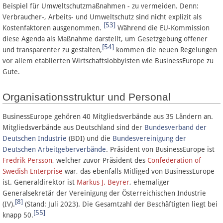
Beispiel für Umweltschutzmaßnahmen - zu vermeiden. Denn:
Verbraucher-, Arbeits- und Umweltschutz sind nicht explizit als
[53]
Kostenfaktoren ausgenommen.
Während die EU-Kommission
diese Agenda als Maßnahme darstellt, um Gesetzgebung offener
[54]
und transparenter zu gestalten,
kommen die neuen Regelungen
vor allem etablierten Wirtschaftslobbyisten wie BusinessEurope zu
Gute.
Organisationsstruktur und Personal
BusinessEurope gehören 40 Mitgliedsverbände aus 35 Ländern an.
Mitgliedsverbände aus Deutschland sind der
Bundesverband der
Deutschen Industrie
(BDI) und die
Bundesvereinigung der
Deutschen Arbeitgeberverbände
. Präsident von BusinessEurope ist
Fredrik Persson
, welcher zuvor Präsident des
Confederation of
Swedish Enterprise
war, das ebenfalls Mitliged von BusinessEurope
ist. Generaldirektor ist
Markus J. Beyrer
, ehemaliger
Generalsekretär der Vereinigung der Österreichischen Industrie
[8]
(IV).
(Stand: Juli 2023). Die Gesamtzahl der Beschäftigten liegt bei
[55]
knapp 50.