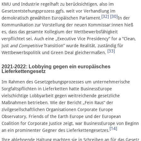
KMU und Industrie regelhaft zu berücksichtigen, also im
Gesetzentstehungsprozess ggfs. weit vor Verhandlung im
[32]
[30]
demokratisch gewählten Europäischen Parlament.
In der
Kommunikation zur Vorstellung der neuen Kommissar:innen hieß
es, dass das gesamte Kollegium der Wettbewerbsfähigkeit
verpflichtet sei. Auch eine „Executive Vice Presidency“ for a “Clean,
Just
and Competitive
Transition” wurde Realität, zuständig für
[33]
Wettbewerbspolitik und Green Deal gleichermaßen.
2021-2022: Lobbying gegen ein europäisches
Lieferkettengesetz
Im Rahmen des Gesetzgebungsprozesses um unternehmerische
Sorgfaltspflichten in Lieferketten hatte BusinessEurope
vielschichtige Lobbyarbeit gegen weitreichende gesetzliche
Maßnahmen betrieben.
Wie der Bericht „Fein Raus“ der
zivilgesellschaftlichen Organisationen Corporate Europe
Observatory, Friends of the Earth Europe und der European
Coalition for Corporate Justice zeigt, war BusinessEurope von Beginn
[14]
an ein prominenter Gegner des Lieferkettengesetzes.
Ihre ablehnende Haltung machten sie in Schreiben an für das Gesetz