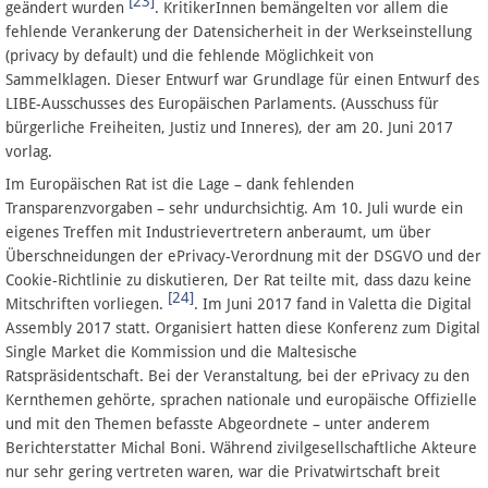
[23]
geändert wurden
. KritikerInnen bemängelten vor allem die
fehlende Verankerung der Datensicherheit in der Werkseinstellung
(privacy by default) und die fehlende Möglichkeit von
Sammelklagen. Dieser Entwurf war Grundlage für einen Entwurf des
LIBE-Ausschusses des Europäischen Parlaments. (Ausschuss für
bürgerliche Freiheiten, Justiz und Inneres), der am 20. Juni 2017
vorlag.
Im Europäischen Rat ist die Lage – dank fehlenden
Transparenzvorgaben – sehr undurchsichtig. Am 10. Juli wurde ein
eigenes Treffen mit Industrievertretern anberaumt, um über
Überschneidungen der ePrivacy-Verordnung mit der DSGVO und der
Cookie-Richtlinie zu diskutieren, Der Rat teilte mit, dass dazu keine
[24]
Mitschriften vorliegen.
. Im Juni 2017 fand in Valetta die Digital
Assembly 2017 statt. Organisiert hatten diese Konferenz zum Digital
Single Market die Kommission und die Maltesische
Ratspräsidentschaft. Bei der Veranstaltung, bei der ePrivacy zu den
Kernthemen gehörte, sprachen nationale und europäische Offizielle
und mit den Themen befasste Abgeordnete – unter anderem
Berichterstatter Michal Boni. Während zivilgesellschaftliche Akteure
nur sehr gering vertreten waren, war die Privatwirtschaft breit