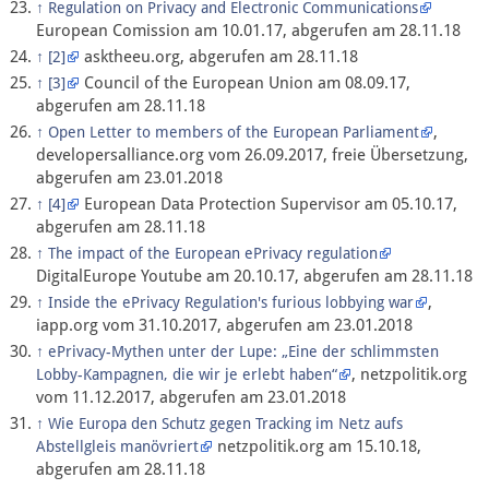
↑
Regulation on Privacy and Electronic Communications
European Comission am 10.01.17, abgerufen am 28.11.18
asktheeu.org, abgerufen am 28.11.18
↑
[2]
Council of the European Union am 08.09.17,
↑
[3]
abgerufen am 28.11.18
,
↑
Open Letter to members of the European Parliament
developersalliance.org vom 26.09.2017, freie Übersetzung,
abgerufen am 23.01.2018
European Data Protection Supervisor am 05.10.17,
↑
[4]
abgerufen am 28.11.18
↑
The impact of the European ePrivacy regulation
DigitalEurope Youtube am 20.10.17, abgerufen am 28.11.18
,
↑
Inside the ePrivacy Regulation's furious lobbying war
iapp.org vom 31.10.2017, abgerufen am 23.01.2018
↑
ePrivacy-Mythen unter der Lupe: „Eine der schlimmsten
, netzpolitik.org
Lobby-Kampagnen, die wir je erlebt haben“
vom 11.12.2017, abgerufen am 23.01.2018
↑
Wie Europa den Schutz gegen Tracking im Netz aufs
netzpolitik.org am 15.10.18,
Abstellgleis manövriert
abgerufen am 28.11.18