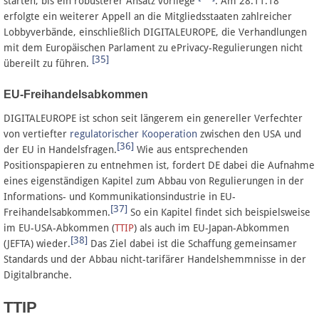
starten, bis ein robusterer Ansatz vorliege
. Am 28.11.18
erfolgte ein weiterer Appell an die Mitgliedsstaaten zahlreicher
Lobbyverbände, einschließlich DIGITALEUROPE, die Verhandlungen
mit dem Europäischen Parlament zu ePrivacy-Regulierungen nicht
[35]
übereilt zu führen.
EU-Freihandelsabkommen
DIGITALEUROPE ist schon seit längerem ein genereller Verfechter
von vertiefter
regulatorischer Kooperation
zwischen den USA und
[36]
der EU in Handelsfragen.
Wie aus entsprechenden
Positionspapieren zu entnehmen ist, fordert DE dabei die Aufnahme
eines eigenständigen Kapitel zum Abbau von Regulierungen in der
Informations- und Kommunikationsindustrie in EU-
[37]
Freihandelsabkommen.
So ein Kapitel findet sich beispielsweise
im EU-USA-Abkommen (
TTIP
) als auch im EU-Japan-Abkommen
[38]
(JEFTA) wieder.
Das Ziel dabei ist die Schaffung gemeinsamer
Standards und der Abbau nicht-tarifärer Handelshemmnisse in der
Digitalbranche.
TTIP