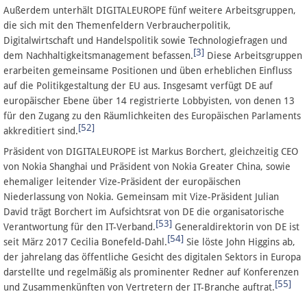
Außerdem unterhält DIGITALEUROPE fünf weitere Arbeitsgruppen,
die sich mit den Themenfeldern Verbraucherpolitik,
Digitalwirtschaft und Handelspolitik sowie Technologiefragen und
[3]
dem Nachhaltigkeitsmanagement befassen.
Diese Arbeitsgruppen
erarbeiten gemeinsame Positionen und üben erheblichen Einfluss
auf die Politikgestaltung der EU aus. Insgesamt verfügt DE auf
europäischer Ebene über 14 registrierte Lobbyisten, von denen 13
für den Zugang zu den Räumlichkeiten des Europäischen Parlaments
[52]
akkreditiert sind.
Präsident von DIGITALEUROPE ist Markus Borchert, gleichzeitig CEO
von Nokia Shanghai und Präsident von Nokia Greater China, sowie
ehemaliger leitender Vize-Präsident der europäischen
Niederlassung von Nokia. Gemeinsam mit Vize-Präsident Julian
David trägt Borchert im Aufsichtsrat von DE die organisatorische
[53]
Verantwortung für den IT-Verband.
Generaldirektorin von DE ist
[54]
seit März 2017 Cecilia Bonefeld-Dahl.
Sie löste John Higgins ab,
der jahrelang das öffentliche Gesicht des digitalen Sektors in Europa
darstellte und regelmäßig als prominenter Redner auf Konferenzen
[55]
und Zusammenkünften von Vertretern der IT-Branche auftrat.