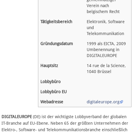
Spenden
Verein nach
belgischem Recht
Fördermitglied werden
Tätigkeitsbereich
Elektronik, Software
und
Fehler melden
Telekommunikation
Gründungsdatum
1999 als EICTA, 2009
Umbenennung in
Vernetzen
DIGITALEUROPE
Hauptsitz
14 rue de la Science,
Newsletter
1040 Brüssel
Bluesky
Lobbybüro
Lobbybüro EU
Facebook
Webadresse
digitaleurope.org
Instagram
DIGITALEUROPE
(DE) ist der wichtigste Lobbyverband der globalen
IT-Branche auf EU-Ebene. Neben 65 der größten Unternehmen der
Elektro-, Software- und Telekommunikationsbranche einschließlich
Anmelden