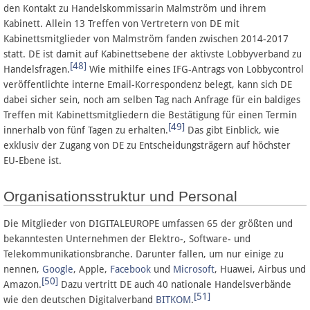
den Kontakt zu Handelskommissarin Malmström und ihrem
Kabinett. Allein 13 Treffen von Vertretern von DE mit
Kabinettsmitglieder von Malmström fanden zwischen 2014-2017
statt. DE ist damit auf Kabinettsebene der aktivste Lobbyverband zu
[48]
Handelsfragen.
Wie mithilfe eines IFG-Antrags von Lobbycontrol
veröffentlichte interne Email-Korrespondenz belegt, kann sich DE
dabei sicher sein, noch am selben Tag nach Anfrage für ein baldiges
Treffen mit Kabinettsmitgliedern die Bestätigung für einen Termin
[49]
innerhalb von fünf Tagen zu erhalten.
Das gibt Einblick, wie
exklusiv der Zugang von DE zu Entscheidungsträgern auf höchster
EU-Ebene ist.
Organisationsstruktur und Personal
Die Mitglieder von DIGITALEUROPE umfassen 65 der größten und
bekanntesten Unternehmen der Elektro-, Software- und
Telekommunikationsbranche. Darunter fallen, um nur einige zu
nennen,
Google
, Apple,
Facebook
und
Microsoft
, Huawei, Airbus und
[50]
Amazon.
Dazu vertritt DE auch 40 nationale Handelsverbände
[51]
wie den deutschen Digitalverband
BITKOM
.