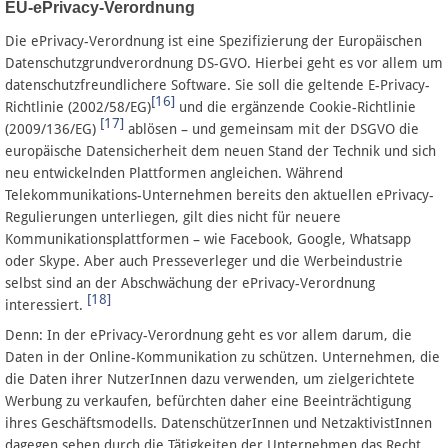
EU-ePrivacy-Verordnung
Die ePrivacy-Verordnung ist eine Spezifizierung der Europäischen
Datenschutzgrundverordnung DS-GVO. Hierbei geht es vor allem um
datenschutzfreundlichere Software. Sie soll die geltende E-Privacy-
[16]
Richtlinie (2002/58/EG)
und die ergänzende Cookie-Richtlinie
[17]
(2009/136/EG)
ablösen – und gemeinsam mit der DSGVO die
europäische Datensicherheit dem neuen Stand der Technik und sich
neu entwickelnden Plattformen angleichen. Während
Telekommunikations-Unternehmen bereits den aktuellen ePrivacy-
Regulierungen unterliegen, gilt dies nicht für neuere
Kommunikationsplattformen – wie Facebook, Google, Whatsapp
oder Skype. Aber auch Presseverleger und die Werbeindustrie
selbst sind an der Abschwächung der ePrivacy-Verordnung
[18]
interessiert.
Denn: In der ePrivacy-Verordnung geht es vor allem darum, die
Daten in der Online-Kommunikation zu schützen. Unternehmen, die
die Daten ihrer NutzerInnen dazu verwenden, um zielgerichtete
Werbung zu verkaufen, befürchten daher eine Beeinträchtigung
ihres Geschäftsmodells. DatenschützerInnen und NetzaktivistInnen
dagegen sehen durch die Tätigkeiten der Unternehmen das Recht