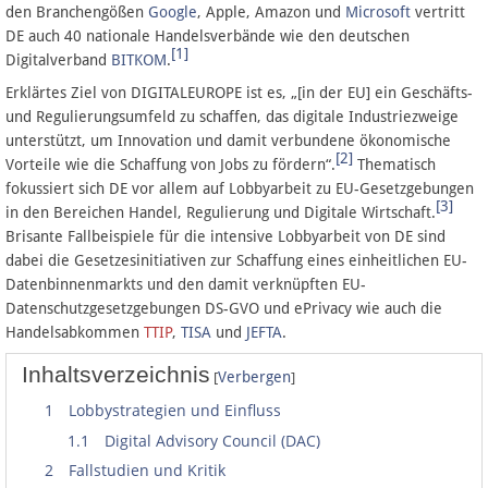
den Branchengößen
Google
, Apple, Amazon und
Microsoft
vertritt
DE auch 40 nationale Handelsverbände wie den deutschen
[1]
Datenschutz
Digitalverband
BITKOM
.
Erklärtes Ziel von DIGITALEUROPE ist es, „[in der EU] ein Geschäfts-
Über Lobbypedia
und Regulierungsumfeld zu schaffen, das digitale Industriezweige
unterstützt, um Innovation und damit verbundene ökonomische
Impressum
[2]
Vorteile wie die Schaffung von Jobs zu fördern“.
Thematisch
fokussiert sich DE vor allem auf Lobbyarbeit zu EU-Gesetzgebungen
[3]
in den Bereichen Handel, Regulierung und Digitale Wirtschaft.
Brisante Fallbeispiele für die intensive Lobbyarbeit von DE sind
dabei die Gesetzesinitiativen zur Schaffung eines einheitlichen EU-
Datenbinnenmarkts und den damit verknüpften EU-
Datenschutzgesetzgebungen DS-GVO und ePrivacy wie auch die
Handelsabkommen
TTIP
,
TISA
und
JEFTA
.
Inhaltsverzeichnis
[
]
Verbergen
1
Lobbystrategien und Einfluss
1.1
Digital Advisory Council (DAC)
2
Fallstudien und Kritik