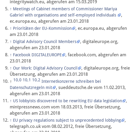
integritywatch.eu, abgerufen am 15.03.2019
↑
Meetings of Cabinet members of Commissioner Mariya
,
Gabriel with organisations and self-employed individuals
ec.europa.eu, abgerufen am 23.01.2018
, ec.europa.eu, abgerufen
↑
Prioritäten der EU-Kommission
am 23.01.2018
, digitaleurope.org,
↑
Digital Advisory Council Members
abgerufen am 23.01.2018
, facebook.com, abgerufen am
↑
Facebook DIGITALEUROPE
23.01.2018
, digitaleurope.org, freie
↑
Our Work: Digital Advisory Council
Übersetzung, abgerufen am 23.01.2018
10,0
10,1
10,2
↑
Internetkonzerne schreiben bei
, sueddeutsche.de vom 11.02.2013,
Datenschutzregeln mit
abgerufen am 23.01.2018
,
↑
US lobbyists discovered to be rewriting EU data legislation
mintpressnews.com vom 18.03.2013, freie Übersetzung,
abgerufen am 23.01.2018
,
↑
EU privacy regulations subject to unprecedented lobbying
telegraph.co.uk vom 08.02.2012, freie Übersetzung,