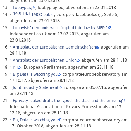
abgerufen am 23.01.2018
, lobbyplag.eu, abgerufen am 23.01.2018
↑
Lobbyplag
14,0
14,1
↑
, europe-v-facebook.org, Seite 5,
IMCO pub
abgerufen am 23.01.2018
,
↑
Lobbyists' demands were 'copied into law by MEPs'
independent.co.uk vom 13.02.2013, abgerufen am
23.01.2018
abgerufen am
↑
Amtsblatt der Europäischen Gemeinschaften
28.11.18
abgerufen am 28.11.18
↑
Amtsblatt der Europäischen Union
, European Parliament, abgerufen am 28.11.18
↑
[1]
corporateeuropeobservatory am
↑
Big Data is watching you
17.10.17, abgerufen am 28.11.18
Euroipsa am 05.07.16, abgerufen
↑
Joint Industry Statement
am 28.11.18
↑
Eprivacy leaked draft: the ‚good‘, the ‚bad‘ and the ‚missing‘
International Association of Privacy Professionals am 13.
12.16, abgerufen am 28.11.18
corporateeuropeobservatory am
↑
Big Data is watching you
17. Oktober 2018, abgerufen am 28.11.18