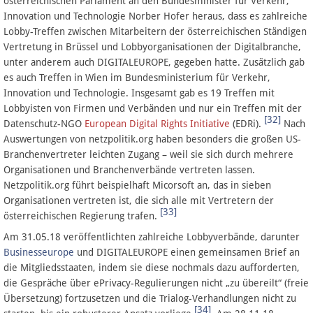
österreichischen Parlament an den Bundesminister für Verkehr,
Innovation und Technologie Norber Hofer heraus, dass es zahlreiche
Lobby-Treffen zwischen Mitarbeitern der österreichischen Ständigen
Vertretung in Brüssel und Lobbyorganisationen der Digitalbranche,
unter anderem auch DIGITALEUROPE, gegeben hatte. Zusätzlich gab
es auch Treffen in Wien im Bundesministerium für Verkehr,
Innovation und Technologie. Insgesamt gab es 19 Treffen mit
Lobbyisten von Firmen und Verbänden und nur ein Treffen mit der
[32]
Datenschutz-NGO
European Digital Rights Initiative
(EDRi).
Nach
Auswertungen von netzpolitik.org haben besonders die großen US-
Branchenvertreter leichten Zugang – weil sie sich durch mehrere
Organisationen und Branchenverbände vertreten lassen.
Netzpolitik.org führt beispielhaft Micorsoft an, das in sieben
Organisationen vertreten ist, die sich alle mit Vertretern der
[33]
österreichischen Regierung trafen.
Am 31.05.18 veröffentlichten zahlreiche Lobbyverbände, darunter
Businesseurope
und DIGITALEUROPE einen gemeinsamen Brief an
die Mitgliedsstaaten, indem sie diese nochmals dazu aufforderten,
die Gespräche über ePrivacy-Regulierungen nicht „zu übereilt“ (freie
Übersetzung) fortzusetzen und die Trialog-Verhandlungen nicht zu
[34]