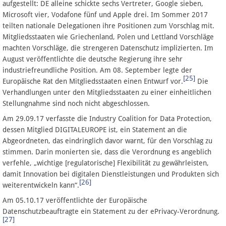
aufgestellt: DE alleine schickte sechs Vertreter, Google sieben,
Microsoft vier, Vodafone fünf und Apple drei. Im Sommer 2017
teilten nationale Delegationen ihre Positionen zum Vorschlag mit.
Mitgliedsstaaten wie Griechenland, Polen und Lettland Vorschläge
machten Vorschläge, die strengeren Datenschutz implizierten. Im
August veröffentlichte die deutsche Regierung ihre sehr
industriefreundliche Position. Am 08. September legte der
[25]
Europäische Rat den Mitgliedsstaaten einen Entwurf vor.
Die
Verhandlungen unter den Mitgliedsstaaten zu einer einheitlichen
Stellungnahme sind noch nicht abgeschlossen.
Am 29.09.17 verfasste die Industry Coalition for Data Protection,
dessen Mitglied DIGITALEUROPE ist, ein Statement an die
Abgeordneten, das eindringlich davor warnt, für den Vorschlag zu
stimmen. Darin monierten sie, dass die Verordnung es angeblich
verfehle, „wichtige [regulatorische] Flexibilität zu gewährleisten,
damit Innovation bei digitalen Dienstleistungen und Produkten sich
[26]
weiterentwickeln kann“.
Am 05.10.17 veröffentlichte der Europäische
Datenschutzbeauftragte ein Statement zu der ePrivacy-Verordnung.
[27]