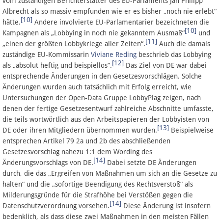
vom zuständigen Berichterstatter des EU-Parlaments Jan Philipp
Albrecht als so massiv empfunden wie er es bisher „noch nie erlebt“
[10]
hätte.
Andere involvierte EU-Parlamentarier bezeichneten die
[10]
Kampagnen als „Lobbying in noch nie gekanntem Ausmaß“
und
[11]
„einen der größten Lobbykriege aller Zeiten“.
Auch die damals
zuständige EU-Kommissarin
Viviane Reding
beschrieb das Lobbying
[12]
als „absolut heftig und beispiellos“.
Das Ziel von DE war dabei
entsprechende Änderungen in den Gesetzesvorschlägen. Solche
Änderungen wurden auch tatsächlich mit Erfolg erreicht, wie
Untersuchungen der Open-Data Gruppe LobbyPlag zeigen, nach
denen der fertige Gesetzesentwurf zahlreiche Abschnitte umfasste,
die teils wortwörtlich aus den Arbeitspapieren der Lobbyisten von
[13]
DE oder ihren Mitgliedern übernommen wurden.
Beispielweise
entsprechen Artikel 79 2a und 2b des abschließenden
Gesetzesvorschlag nahezu 1:1 dem Wording des
[14]
Änderungsvorschlags von DE.
Dabei setzte DE Änderungen
durch, die das „Ergreifen von Maßnahmen um sich an die Gesetze zu
halten“ und die „sofortige Beendigung des Rechtsverstoß“ als
Milderungsgründe für die Strafhöhe bei Verstößen gegen die
[14]
Datenschutzverordnung vorsehen.
Diese Änderung ist insofern
bedenklich, als dass diese zwei Maßnahmen in den meisten Fällen