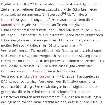
Digitalmärkte aller 27 Mitgliedsstaaten sollen demzufolge mit dem
Ziel eines schnelleren Datenaustauschs und der Schaffung neuer
[6]
Arbeitsplätze zusammengeführt werden.
Als Teil dieser
Unterstützungsbemühungen rief DE, 2 Monate nachdem die
EU-
Kommission
im Jahr 2015 ihren Plan für einen digitalen
Binnenmarkt präsentiert hatte, den Digital Advisory Council (DAC)
ins Leben. Dieser setzt sich aus insgesamt 30 Vorstandsvorsitzenden
führender globaler und europäischer IT-Unternehmen, welche zum
[7]
großen Teil auch Mitglieder bei DE sind, zusammen.
VertreterInnen der Zivilgesellschaft wie Datenschutzorganisationen
sucht man im DAC jedoch vergeblich. An der ersten Sitzung dieses
Gremiums im Februar 2016 beispielsweise nahmen neben den CEOs
von
Google
,
Microsoft
, SAP und Nokia auch Digitalkommissar
Oettinger sowie die EU-Kommissarin für Justiz und
[8]
Verbraucherschutz,
Vera Jourová
, teil.
Eines der Hauptziele des
DAC ist es „hochrangigen Vertretern der EU-Institutionen jenes
Feedback über die großen Entwicklungen in der Digitalbranche zu
geben, das diese in technischen Diskussionen über einzelne
[9]
Gesetzesvorschlägen nicht bekommen“.
Die regen Bemühungen
dahingehend können daran erkannt werden, dass seit Ende 2014 33