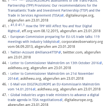
↑
DIGITALEUROPE assessment of the Trans-Pacific
Partnership (TPP) Provisions: Our recommendations for the
Transatlantic Trade and Investment Partnership (TTIP) and the
, digitaleurope.org,
Trade in Services Agreement (TISA)
abgerufen am 23.01.2018
41,0
41,1
↑
How the TPP Will Affect You and Your Digital
, eff.org vom 08.12.2015, abgerufen am 23.01.2018
Rights
↑
European Commission preparing for EU-US trade talks: 119
, corporateobservatory.org
meetings with industry lobbyists
vom 04.09.2013, abgerufen am 23.01.2018
, twittter.com, abgerufen
↑
Twitter-Account @Alliance4TTIP
am 23.01.2018
,
↑
Letter to Commissioner Malmström on 13th October 2016
asktheeu.org, abgerufen am 23.01.2018
↑
Letter to Commissioner Malmström on 21st November
, asktheeu.org, abgerufen am 23.01.2018
2014
↑
E-Mail von DIGITALEUROPE an EU-Kommissarin Malmström
, asktheeu.org, abgerufen am 23.01.2018
vom 14.01.2016
↑
Global industries urges trade ministers to advance a digital
, digitaleurope.org,
trade agenda in TISA negotitations
abgerufen am 23.01.2018