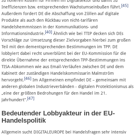
zu höheren Kosten für Firmen im Digitalsektor und damit zu
[45]
Ineffizienzen bzw. entsprechenden Wachstumseinbußen führt.
Außerdem fordert DE die Abschaffung von Zöllen auf digitale
Produkte als auch den Rückbau von nicht-tarifären
Handelshemmnissen in der Kommunikations- und
[40]
Informationsindustrie.
Ähnlich wie bei TTIP decken sich DEs
Vorschläge zur Umsetzung dieser Zielvorgaben hierbei zum großen
Teil mit den dementsprechenden Bestimmungen im TPP. DE
lobbyiert dabei recht unverblümt bei der EU-Kommission für die
direkte Übernahme der entsprechenden TPP-Bestimmungen ins
TISA-Abkommen wie aus Email-Verläufen zwischen DE und dem
Kabinett der zuständigen Handelskommissarin Malmström
[46]
hervorgeht.
Im Allgemeinen empfindet DE – gemeinsam mit
anderen globalen Industrieverbänden - digitalen Protektionismus als
„eine der größten Bedrohungen für den Handel im 21.
[47]
Jahrhundert“.
Bedeutender Lobbyakteur in der EU-
Handelspolitik
Allgemein sucht DIGITALEUROPE bei Handelsfragen sehr intensiv