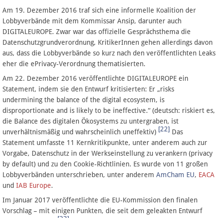
Am 19. Dezember 2016 traf sich eine informelle Koalition der
Lobbyverbände mit dem Kommissar Ansip, darunter auch
DIGITALEUROPE. Zwar war das offizielle Gesprächsthema die
Datenschutzgrundverordnung, KritikerInnen gehen allerdings davon
aus, dass die Lobbyverbände so kurz nach den veröffentlichten Leaks
eher die ePrivacy-Verordnung thematisierten.
Am 22. Dezember 2016 veröffentlichte DIGITALEUROPE ein
Statement, indem sie den Entwurf kritisierten: Er „risks
undermining the balance of the digital ecosystem, is
disproportionate and is likely to be ineffective.“ (deutsch: riskiert es,
die Balance des digitalen Ökosystems zu untergraben, ist
[22]
unverhältnismäßig und wahrscheinlich uneffektiv)
Das
Statement umfasste 11 Kernkritikpunkte, unter anderem auch zur
Vorgabe, Datenschutz in der Werkseinstellung zu verankern (privacy
by default) und zu den Cookie-Richtlinien. Es wurde von 11 großen
Lobbyverbänden unterschrieben, unter anderem
AmCham EU
,
EACA
und
IAB Europe
.
Im Januar 2017 veröffentlichte die EU-Kommission den finalen
Vorschlag – mit einigen Punkten, die seit dem geleakten Entwurf