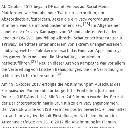
Ab Oktober 2017 begann DE damit, Videos auf Social Media
Plattformen wie Youtube oder Twitter zu verbreiten, um
Abgeordnete aufzufordern, gegen die ePrivacy-Verordnung zu
[28]
stimmen, weil sie innovationshemmend sei.
Im Allgemeinen
ähnelte die ePrivacy-Kampagne von DE und anderen Verbänden
jener zur DS-GVO. Jan-Philipp Albrecht, Schattenberichterstatter zu
ePrivacy, berichtete unter anderem von extrem unangemessenen
Lobbying, welches Politikern vorwarf, das Ende von Apps und sogar
des ganzen Internets und die Abschaffung von Medien
[29]
herbeizuführen.
Neu an dieser Art von Kampagne war vor allem
die Verbreitung von falschen Behauptungen, die die Verordnung in
[30]
schlechtes Licht rücken sollte.
Am 19. Oktober 2017 erfolgte die Abstimmung im Ausschuss des
Europäischen Parlaments für bürgerliche Freiheiten, Justiz und
Inneres (LIBE-Ausschuss). Mit 31 zu 24 Stimmen wurde der Bericht
der Berichterstatterin Marju Lauristin zu ePrivacy angenommen.
Der Vorstoß wurde von KritikerInnen positiv bewertet, er beinhaltet
u.a. auch privacy-by-default-Einstellungen. Nach dem Votum im
Ausschuss erfolgte am 26.10.2017 die Abstimmung im Plenum.