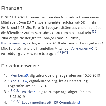
Finanzen
DIGITALEUROPE finanziert sich aus den Mitgliedsbeiträgen seiner
Mitglieder. Dem EU-Transparenzregister zufolge gab DE im Jahr
2018 rund 1,05 Mio. Euro für Lobbyaktivitäten aus und erhielt über
[52]
die öffentliche Auftragsvergabe 24.280 Euro aus EU-Mitteln.
Zum Vergleich: Der größte Lobbyverband in Brüssel,
Businesseurope
, verfügte im Jahr 2018 über ein Lobbybudget von 4
Mio. Euro während die finanziellen Mittel der
Volkswagen AG
für
[61]
[62]
EU-Lobbying 2,7 Mio. Euro betrugen.
Einzelnachweise
, digitaleurope.org, abgerufen am 15.03.2019
↑
Members
, digitaleurope.org, freie Übersetzung,
↑
About Us
abgerufen am 22.11.2018
3,0
3,1
↑
, digitaleurope.org, abgerufen am
Policies
15.03.2019
4,0
4,1
↑
,
Lobby meetings with EU Commission