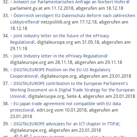
↑
Antwort zur Parlamentarischen Anfrage an Norbert Hofer
parlament.gv.at am 11.12.2018, abgerufen am 18.12.18
↑
Österreich verzögert EU-Datenschutz-Reform nach zahlreichen
netzpolitik.org am 17.12.18, abgerufen am
Lobbytreffen
18.12.18
↑
Joint industry letter on the future of the ePrivacy
, digitaleurope.org am 31.05.18, abgerufen am
Regulation
29.11.18
↑
Joint Industry letter in the ePrivacy Regulation
digitaleurope.org am 28.11.18, abgerufen am 29.11.18
↑
DIGITALEUROPE Position on the EU-US Regulatory
, digitaleurope.org, abgerufen am 23.01.2018
Cooperation
↑
DIGITALEUROPE contribution to the European Parliament's
Working Document on A Digital Trade Strategy for the European
, digitaleruope.org, Seite 4, abgerufen am 23.01.2018
Union
↑
EU-Japan trade agreement not compatible with EU data
, edri.org vom 10.01.2018, abgerufen am
protection
23.01.2018
,
↑
DIGITALEUROPE advocates for an ICT chapter in TTIP
digitaleurope.org, abgerufen am 23.01.2018
40,0
40,1