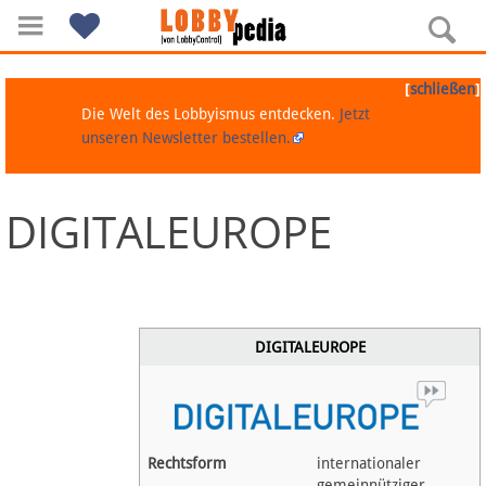
[
]
schließen
Die Welt des Lobbyismus entdecken.
Jetzt
unseren Newsletter bestellen.
DIGITALEUROPE
Navigation
Über Lobbypedia
Inhalt A-Z
DIGITALEUROPE
Artikel nach Kategorien
FAQ
Rechtsform
internationaler
gemeinnütziger